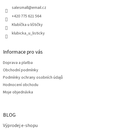
t
í
salesmall
@
email.cz
+420 775 621 564
Klubíčka u lištičky
klubicka_u_listicky
Informace pro vás
Doprava a platba
Obchodní podmínky
Podmínky ochrany osobních údajů
Hodnocení obchodu
Moje objednávka
BLOG
Výprodej e-shopu