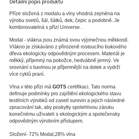
Detailní popis produktu
Příze složená z modalu a vlny vhodná zejména na
výrobu svetrů, šál, šátků, dek, čepic a podobně. Je
kombinovatelná s přízí Universe .
Modal - vlákna jsou známá svou výjimečnou měkkostí.
Vlákno je získáváno z přirozeně rostoucího bukového
dřeva ekologicky odpovědným procesem. Materiál je
měkký, příjemný na pokožce, hedvábně jemný. Ve
srovnání s bavlnou je příjemnější na dotek a vydrží
více cyklů praní.
Vlna v této přízi má
GOTS
certifikaci. Tato norma
definuje podmínky pro zajištění ekologického stavu
textilních výrobků od zasetí surovin a jejich následné
zpracování tak, aby poskytly spolehlivou záruku
konečnému uživateli s ekologickým a společensky
odpovědným výrobním přístupem.
Složení- 72% Modal,28% vlna