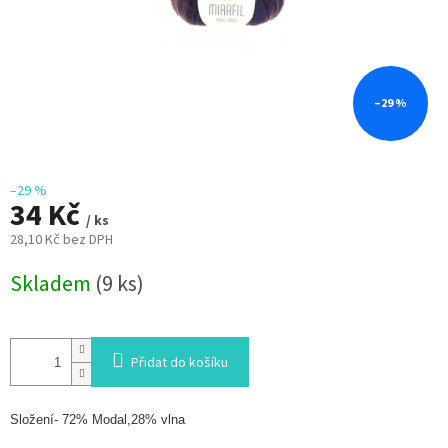
–29 %
–29 %
34 Kč
/ ks
28,10 Kč bez DPH
Měrná
Skladem
(9 ks)
cena:
Přidat do košíku
Složení- 72% Modal,28% vlna