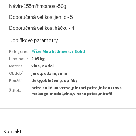
Návin-155m/hmotnost-50g
Doporučená velikost jehlic - 5
Doporučená velikost háčku - 4
Doplňkové parametry
Kategorie
:
Příze Mirafil Universe Solid
Hmotnost
:
0.05 kg
Materiál
:
Vlna,Modal
Období
:
jaro,podzim,zima
Použití
:
deky,oblečení,doplňky
prize solid universe,pletaci prize,inkoustova
Štítek
:
melange,modal,vlna,vlnena prize,mirafil
Z
á
p
a
Kontakt