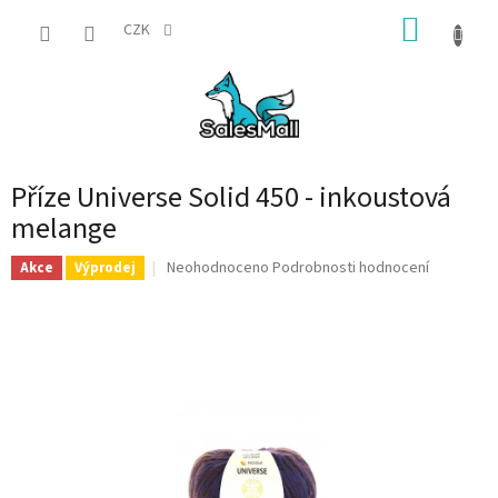
Přejít
NÁKUP
na
CZK
obsah
KOŠÍK
Příze Universe Solid 450 - inkoustová
melange
Průměrné
Neohodnoceno
Podrobnosti hodnocení
Akce
Výprodej
hodnocení
produktu
je
0,0
z
5
hvězdiček.