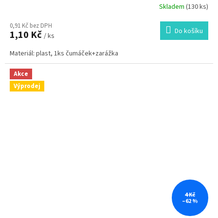
Skladem
(130 ks)
0,91 Kč bez DPH
Do košíku
1,10 Kč
/ ks
Materiál: plast, 1ks čumáček+zarážka
Akce
Výprodej
4 Kč
–62 %