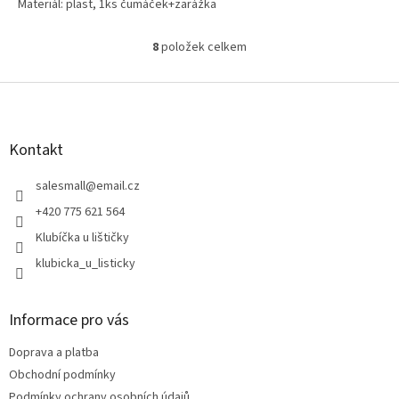
Materiál: plast, 1ks čumáček+zarážka
8
položek celkem
O
v
l
Z
á
á
d
p
a
a
Kontakt
c
t
í
í
salesmall
@
email.cz
p
r
+420 775 621 564
v
Klubíčka u lištičky
k
y
klubicka_u_listicky
v
ý
p
Informace pro vás
i
s
Doprava a platba
u
Obchodní podmínky
Podmínky ochrany osobních údajů