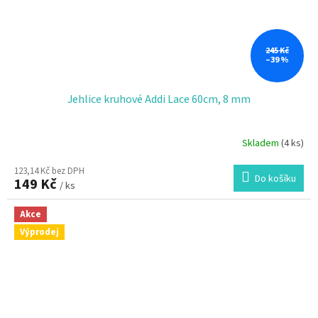
245 Kč
–39 %
Jehlice kruhové Addi Lace 60cm, 8 mm
Skladem
(4 ks)
123,14 Kč bez DPH
Do košíku
149 Kč
/ ks
Akce
Výprodej