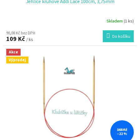
Jehlice kruhové Addi Lace 100cm, 3,75mm
Skladem
(1 ks)
90,08 Kč bez DPH
Do košíku
109 Kč
/ ks
Akce
Výprodej
166 Kč
–22 %