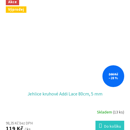
Akce
Výprodej
166 Kč
–28 %
Jehlice kruhové Addi Lace 80cm, 5 mm
Skladem
(13 ks)
98,35 Kč bez DPH
Do košíku
119 Kč
/ ks