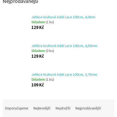
Nejprodávanější
Jehlice kruhové Addi Lace 100cm, 4,0mm
Skladem
(1 ks)
129 Kč
Jehlice kruhové Addi Lace 100cm, 4,50mm
Skladem
(3 ks)
129 Kč
Jehlice kruhové Addi Lace 100cm, 3,75mm
Skladem
(1 ks)
109 Kč
Ř
a
Doporučujeme
Nejlevnější
Nejdražší
Nejprodávanější
z