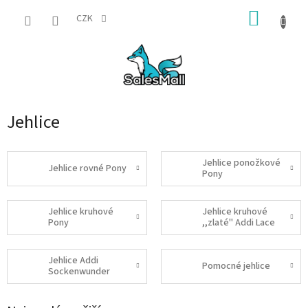
Přejít
NÁKUP
na
CZK
obsah
KOŠÍK
Jehlice
Jehlice ponožkové
Jehlice rovné Pony
Pony
Jehlice kruhové
Jehlice kruhové
Pony
,,zlaté" Addi Lace
Jehlice Addi
Pomocné jehlice
Sockenwunder