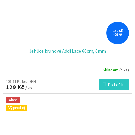
180 Kč
–28 %
Jehlice kruhové Addi Lace 60cm, 6mm
Skladem
(4 ks)
106,61 Kč bez DPH
Do košíku
129 Kč
/ ks
Akce
Výprodej