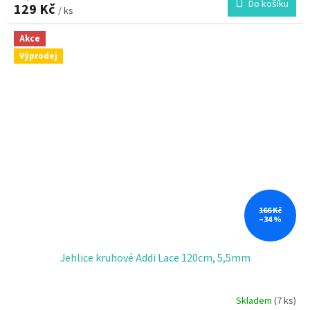
Do košíku
129 Kč
/ ks
Akce
Výprodej
166 Kč
–34 %
Jehlice kruhové Addi Lace 120cm, 5,5mm
Skladem
(7 ks)