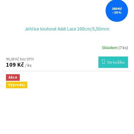
180 Kč
–39 %
Jehlice kruhové Addi Lace 100cm/5,50mm
Skladem
(7 ks)
90,08 Kč bez DPH
Do košíku
109 Kč
/ ks
Akce
Výprodej