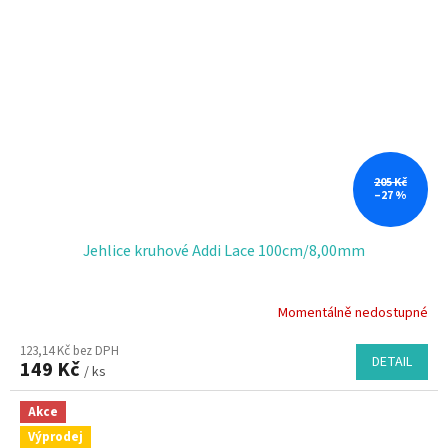
205 Kč
–27 %
Jehlice kruhové Addi Lace 100cm/8,00mm
Momentálně nedostupné
123,14 Kč bez DPH
DETAIL
149 Kč
/ ks
Akce
Výprodej