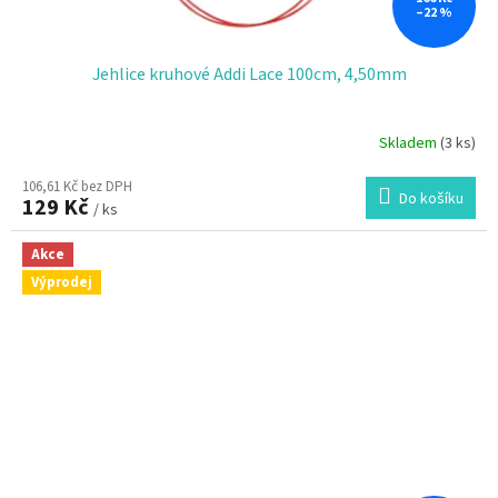
–22 %
Jehlice kruhové Addi Lace 100cm, 4,50mm
Skladem
(3 ks)
Průměrné
hodnocení
106,61 Kč bez DPH
produktu
Do košíku
129 Kč
je
/ ks
5,0
z
Akce
5
Výprodej
hvězdiček.