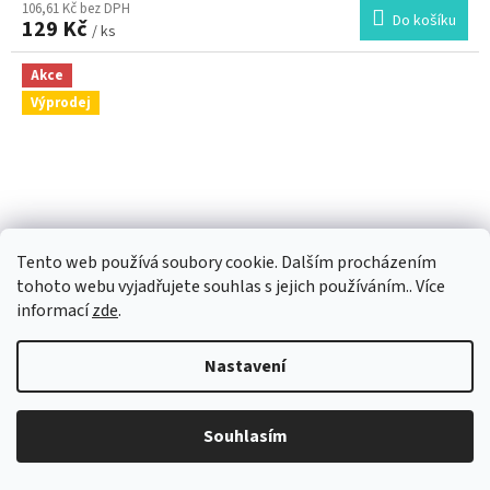
106,61 Kč bez DPH
Do košíku
129 Kč
/ ks
Akce
Výprodej
Tento web používá soubory cookie. Dalším procházením
tohoto webu vyjadřujete souhlas s jejich používáním.. Více
informací
zde
.
180 Kč
–28 %
Nastavení
Jehlice kruhové Addi Lace 80cm, 6 mm
Souhlasím