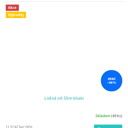
Akce
Výprodej
39 Kč
–64 %
Lněná nit 50m khaki
Skladem
(49 ks)
11,57 Kč bez DPH