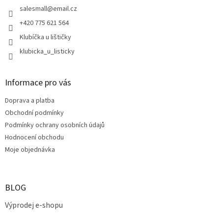
í
í
salesmall
@
email.cz
p
r
+420 775 621 564
v
Klubíčka u lištičky
k
y
klubicka_u_listicky
v
ý
p
Informace pro vás
i
s
Doprava a platba
u
Obchodní podmínky
Podmínky ochrany osobních údajů
Hodnocení obchodu
Moje objednávka
BLOG
Výprodej e-shopu