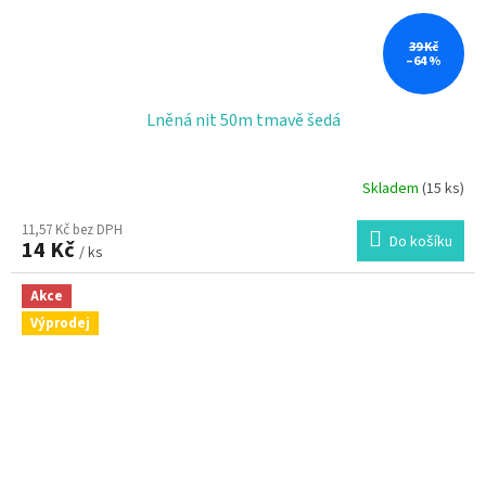
39 Kč
–64 %
Lněná nit 50m tmavě šedá
Skladem
(15 ks)
11,57 Kč bez DPH
Do košíku
14 Kč
/ ks
Akce
Výprodej