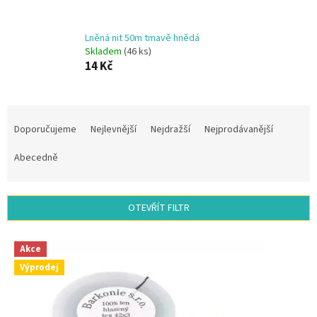
Lněná nit 50m tmavě hnědá
Skladem
(46 ks)
14 Kč
Ř
a
Doporučujeme
Nejlevnější
Nejdražší
Nejprodávanější
z
e
Abecedně
n
í
p
OTEVŘÍT FILTR
r
o
V
d
Akce
ý
u
Výprodej
p
k
i
t
s
ů