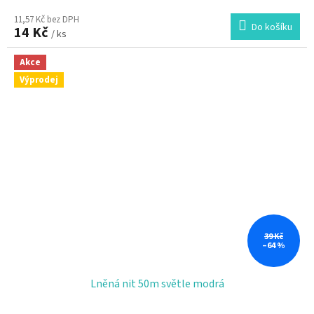
11,57 Kč bez DPH
Do košíku
14 Kč
/ ks
Akce
Výprodej
39 Kč
–64 %
Lněná nit 50m světle modrá