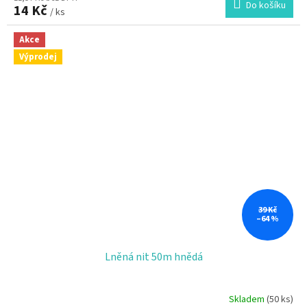
Do košíku
14 Kč
/ ks
Akce
Výprodej
39 Kč
–64 %
Lněná nit 50m hnědá
Skladem
(50 ks)