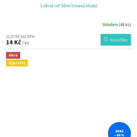
Lněná nit 50m tmavá khaki
Skladem
(48 ks)
11,57 Kč bez DPH
Do košíku
14 Kč
/ ks
Akce
Výprodej
39 Kč
–64 %