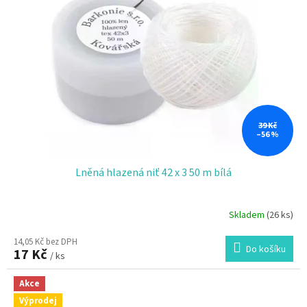
39 Kč
–56 %
Lněná hlazená niť 42 x 3 50 m bílá
Skladem
(26 ks)
14,05 Kč bez DPH
Do košíku
17 Kč
/ ks
Akce
Výprodej