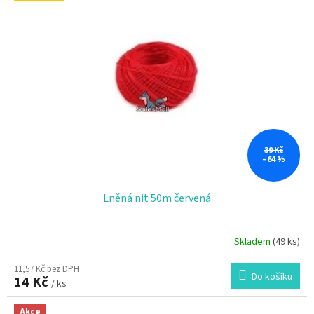
39 Kč
–64 %
Lněná nit 50m červená
Skladem
(49 ks)
11,57 Kč bez DPH
Do košíku
14 Kč
/ ks
Akce