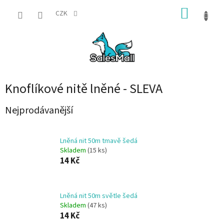
Přejít
NÁKUP
na
CZK
obsah
KOŠÍK
Knoflíkové nitě lněné - SLEVA
Nejprodávanější
Lněná nit 50m tmavě šedá
Skladem
(15 ks)
14 Kč
Lněná nit 50m světle šedá
Skladem
(47 ks)
14 Kč