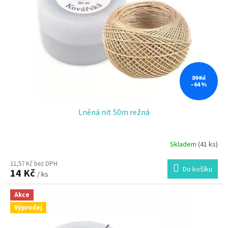
p
r
o
d
u
k
t
ů
39 Kč
–64 %
Lněná nit 50m režná
Skladem
(41 ks)
11,57 Kč bez DPH
Do košíku
14 Kč
/ ks
Akce
Výprodej