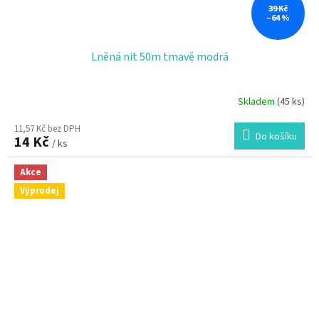
39 Kč
–64 %
Lněná nit 50m tmavě modrá
Skladem
(45 ks)
11,57 Kč bez DPH
Do košíku
14 Kč
/ ks
Akce
Výprodej