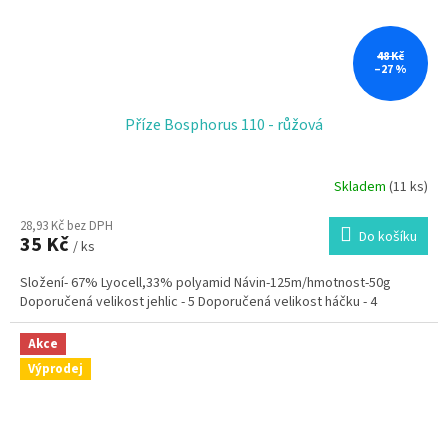
48 Kč
–27 %
Příze Bosphorus 110 - růžová
Skladem
(11 ks)
28,93 Kč bez DPH
Do košíku
35 Kč
/ ks
Složení- 67% Lyocell,33% polyamid Návin-125m/hmotnost-50g
Doporučená velikost jehlic - 5 Doporučená velikost háčku - 4
Akce
Výprodej