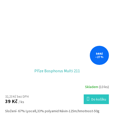
54 Kč
–27 %
Příze Bosphorus Multi 211
Skladem
(13 ks)
32,23 Kč bez DPH
Do košíku
39 Kč
/ ks
Složení- 67% Lyocell,33% polyamid Návin-125m/hmotnost-50g