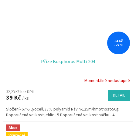
54 Kč
–27 %
Příze Bosphorus Multi 204
Momentálně nedostupné
32,23 Kč bez DPH
DETAIL
39 Kč
/ ks
Složení- 67% Lyocell,33% polyamid Návin-125m/hmotnost-50g
Doporučená velikost jehlic - 5 Doporučená velikost háčku - 4
Akce
Výprodej