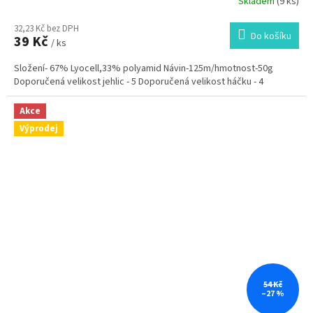
Skladem
(9 ks)
Průměrné
hodnocení
32,23 Kč bez DPH
produktu
Do košíku
39 Kč
je
/ ks
5,0
Složení- 67% Lyocell,33% polyamid Návin-125m/hmotnost-50g
z
Doporučená velikost jehlic - 5 Doporučená velikost háčku - 4
5
hvězdiček.
Akce
Výprodej
54 Kč
–27 %