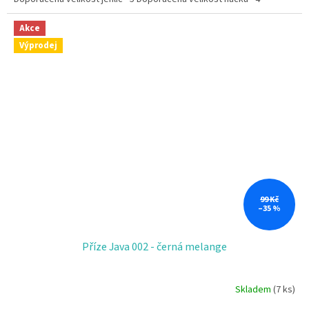
Akce
Výprodej
99 Kč
–35 %
Příze Java 002 - černá melange
Skladem
(7 ks)