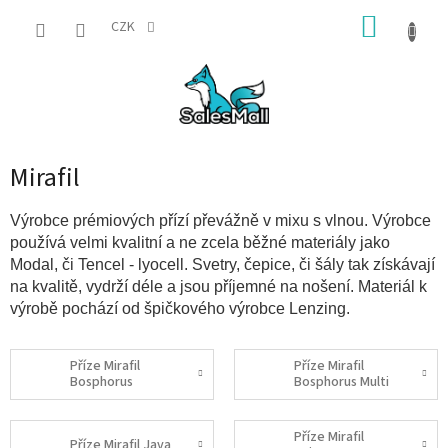
Přejít
NÁKUP
na
CZK
obsah
KOŠÍK
Mirafil
Výrobce prémiových přízí převážně v mixu s vlnou. Výrobce
používá velmi kvalitní a ne zcela běžné materiály jako
Modal, či Tencel - lyocell. Svetry, čepice, či šály tak získávají
na kvalitě, vydrží déle a jsou příjemné na nošení. Materiál k
výrobě pochází od špičkového výrobce Lenzing.
Příze Mirafil
Příze Mirafil
Bosphorus
Bosphorus Multi
Příze Mirafil
Příze Mirafil Java