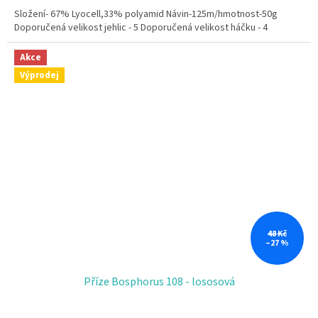
Složení- 67% Lyocell,33% polyamid Návin-125m/hmotnost-50g
Doporučená velikost jehlic - 5 Doporučená velikost háčku - 4
Akce
Výprodej
48 Kč
–27 %
Příze Bosphorus 108 - lososová