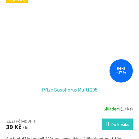
54 Kč
–27 %
Příze Bosphorus Multi 205
Skladem
(17 ks)
32,23 Kč bez DPH
Do košíku
39 Kč
/ ks
Složení- 67% Lyocell,33% polyamid Návin-125m/hmotnost-50g