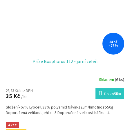
48 Kč
–27 %
Příze Bosphorus 112 - jarní zeleň
Skladem
(6 ks)
28,93 Kč bez DPH
Do košíku
35 Kč
/ ks
Složení- 67% Lyocell,33% polyamid Návin-125m/hmotnost-50g
Doporučená velikost jehlic - 5 Doporučená velikost háčku - 4
Akce