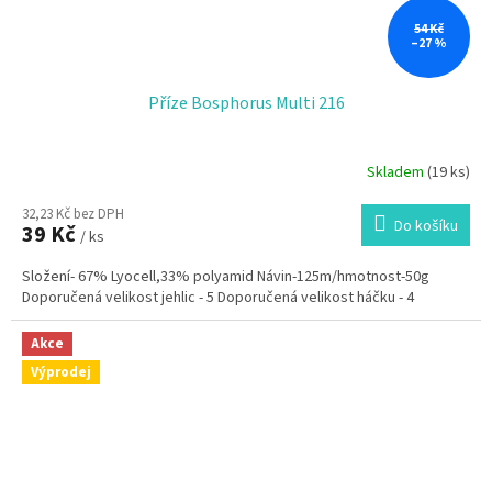
54 Kč
–27 %
Příze Bosphorus Multi 216
Skladem
(19 ks)
32,23 Kč bez DPH
Do košíku
39 Kč
/ ks
Složení- 67% Lyocell,33% polyamid Návin-125m/hmotnost-50g
Doporučená velikost jehlic - 5 Doporučená velikost háčku - 4
Akce
Výprodej