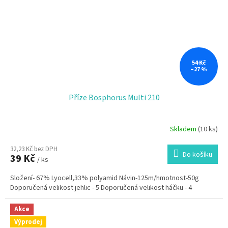
54 Kč
–27 %
Příze Bosphorus Multi 210
Skladem
(10 ks)
32,23 Kč bez DPH
Do košíku
39 Kč
/ ks
Složení- 67% Lyocell,33% polyamid Návin-125m/hmotnost-50g
Doporučená velikost jehlic - 5 Doporučená velikost háčku - 4
Akce
Výprodej