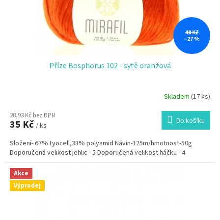
u
k
t
ů
48 Kč
–27 %
Příze Bosphorus 102 - sytě oranžová
Skladem
(17 ks)
28,93 Kč bez DPH
Do košíku
35 Kč
/ ks
Složení- 67% Lyocell,33% polyamid Návin-125m/hmotnost-50g
Doporučená velikost jehlic - 5 Doporučená velikost háčku - 4
Akce
Výprodej