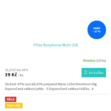
54 Kč
–27 %
Příze Bosphorus Multi 218
Skladem
(15 ks)
32,23 Kč bez DPH
Do košíku
39 Kč
/ ks
Složení- 67% Lyocell,33% polyamid Návin-125m/hmotnost-50g
Doporučená velikost jehlic - 5 Doporučená velikost háčku - 4
Akce
Výprodej