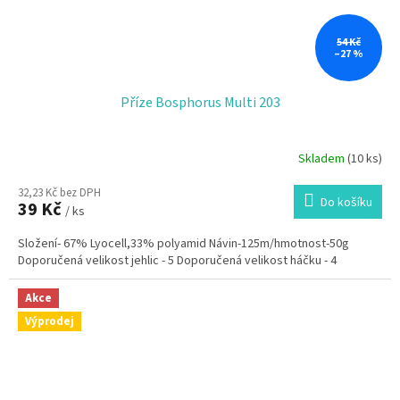
54 Kč
–27 %
Příze Bosphorus Multi 203
Skladem
(10 ks)
32,23 Kč bez DPH
Do košíku
39 Kč
/ ks
Složení- 67% Lyocell,33% polyamid Návin-125m/hmotnost-50g
Doporučená velikost jehlic - 5 Doporučená velikost háčku - 4
Akce
Výprodej