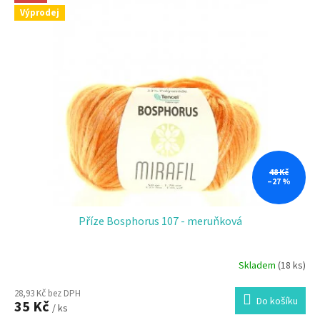
Výprodej
48 Kč
–27 %
Příze Bosphorus 107 - meruňková
Skladem
(18 ks)
28,93 Kč bez DPH
Do košíku
35 Kč
/ ks