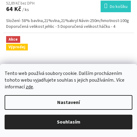
52,89 Kč bez DPH
Do košíku
64 Kč
/ ks
Složení- 58% bavlna,21%vlna,21%akryl Návin-250m/hmotnost-100g
Doporučená velikost jehlic - 5 Doporučená velikost háčku - 4
Akce
Výprodej
Tento web používá soubory cookie. Dalším procházením
tohoto webu vyjadřujete souhlas s jejich používáním.. Více
informací
zde
.
Nastavení
99 Kč
–35 %
Souhlasím
Příze Java 003 - hnědá melange