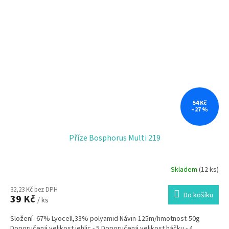
54 Kč
–27 %
Příze Bosphorus Multi 219
Skladem
(12 ks)
32,23 Kč bez DPH
Do košíku
39 Kč
/ ks
Složení- 67% Lyocell,33% polyamid Návin-125m/hmotnost-50g
Doporučená velikost jehlic - 5 Doporučená velikost háčku - 4