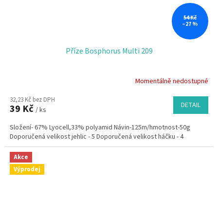
54 Kč
–27 %
Příze Bosphorus Multi 209
Momentálně nedostupné
32,23 Kč bez DPH
DETAIL
39 Kč
/ ks
Složení- 67% Lyocell,33% polyamid Návin-125m/hmotnost-50g
Doporučená velikost jehlic - 5 Doporučená velikost háčku - 4
Akce
Výprodej