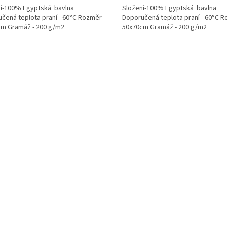
í-100% Egyptská bavlna
Složení-100% Egyptská bavlna
čená teplota praní - 60°C Rozměr-
Doporučená teplota praní - 60°C 
cm Gramáž - 200 g/m2
50x70cm Gramáž - 200 g/m2
O
v
l
á
d
a
c
í
p
r
v
k
y
v
ý
p
i
s
u