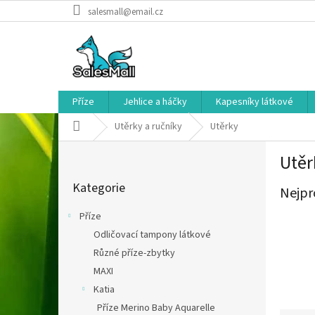
Přejít
salesmall@email.cz
na
obsah
Příze
Jehlice a háčky
Kapesníky látkové
Domů
Utěrky a ručníky
Utěrky
P
Utěr
o
Přeskočit
s
Kategorie
kategorie
Nejpr
t
r
Příze
a
Odličovací tampony látkové
n
Různé příze-zbytky
n
í
MAXI
p
Katia
a
Příze Merino Baby Aquarelle