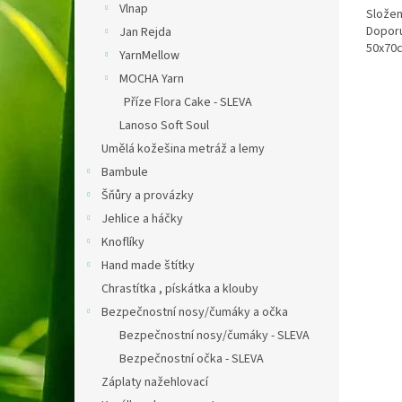
Vlnap
Složen
Doporu
Jan Rejda
50x70
YarnMellow
MOCHA Yarn
Příze Flora Cake - SLEVA
Lanoso Soft Soul
Umělá kožešina metráž a lemy
Bambule
Šňůry a provázky
Jehlice a háčky
Knoflíky
Hand made štítky
Chrastítka , pískátka a klouby
Bezpečnostní nosy/čumáky a očka
Bezpečnostní nosy/čumáky - SLEVA
Bezpečnostní očka - SLEVA
Záplaty nažehlovací