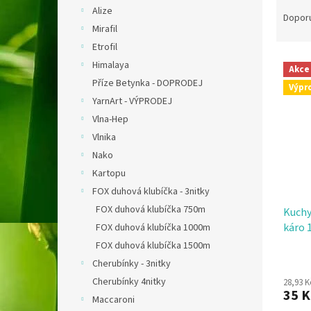
Ř
n
Alize
a
e
Dopor
Mirafil
z
l
e
Etrofil
V
n
Himalaya
Akce
ý
í
Příze Betynka - DOPRODEJ
Výpr
p
p
YarnArt - VÝPRODEJ
i
r
Vlna-Hep
s
o
p
d
Vlnika
r
u
Nako
o
k
Kartopu
d
t
FOX duhová klubíčka - 3nitky
u
ů
FOX duhová klubíčka 750m
Kuchy
k
káro 
t
FOX duhová klubíčka 1000m
ů
FOX duhová klubíčka 1500m
Cherubínky - 3nitky
Cherubínky 4nitky
28,93 
35 
Maccaroni