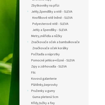
Zbytkovníky na přízi
Jehly,špendlíky a nitě - SLEVA
Knoflíkové nitě lněné - SLEVA
Polyesterové nitě - SLEVA
Jehly a špendlíky - SLEVA
Metry,měřidla a nůžky
Značkovače oček a bambulkovače
Značkovače oček korálky
Počítadla a náprstky
Pomocné jehlice+různé - SLEVA
Zipy a zdrhovadla - SLEVA
Filc
Kovová galanterie
Plátěnky,keprovky
Pruženky a gumy
Guma pletená 5cm
Křídy,tužky a fixy