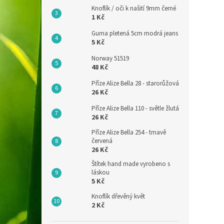
Knoflík / oči k našití 9mm černé
1 Kč
Guma pletená 5cm modrá jeans
5 Kč
Norway 51519
48 Kč
Příze Alize Bella 28 - starorůžová
26 Kč
Příze Alize Bella 110 - světle žlutá
26 Kč
Příze Alize Bella 254 - tmavě
červená
26 Kč
Štítek hand made vyrobeno s
láskou
5 Kč
Knoflík dřevěný květ
2 Kč