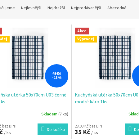
učujeme
Nejlevnější
Nejdražší
Nejprodávanější
Abecedně
Akce
odej
Výprodej
43 Kč
–18 %
ňská utěrka 50x70cm U03 černé
Kuchyňská utěrka 50x70cm U0
1ks
modré káro 1ks
Skladem
(7 ks)
Skla
Kč bez DPH
28,93 Kč bez DPH
Do košíku
Do
Kč
35 Kč
/ ks
/ ks