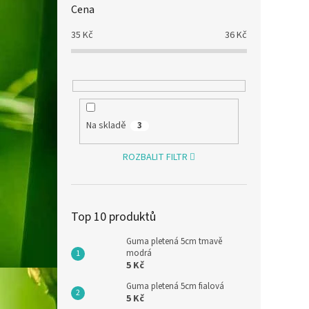
Cena
35
Kč
36
Kč
Na skladě
3
ROZBALIT FILTR
Top 10 produktů
Guma pletená 5cm tmavě
modrá
5 Kč
Guma pletená 5cm fialová
5 Kč