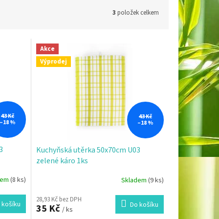
3
položek celkem
Akce
Výprodej
43 Kč
43 Kč
–18 %
–18 %
3
Kuchyňská utěrka 50x70cm U03
zelené káro 1ks
dem
(8 ks)
Skladem
(9 ks)
28,93 Kč bez DPH
 košíku
Do košíku
35 Kč
/ ks