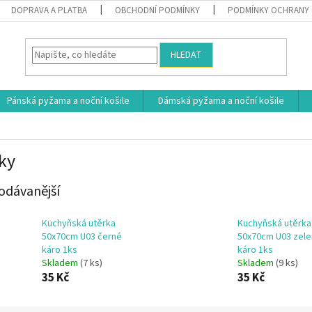
DOPRAVA A PLATBA
OBCHODNÍ PODMÍNKY
PODMÍNKY OCHRANY 
HLEDAT
Pánská pyžama a noční košile
Dámská pyžama a noční košile
ky
odávanější
Kuchyňská utěrka
Kuchyňská utěrka
50x70cm U03 černé
50x70cm U03 zel
káro 1ks
káro 1ks
Skladem
(7 ks)
Skladem
(9 ks)
35 Kč
35 Kč