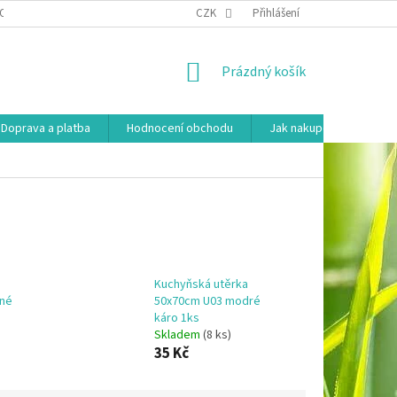
OSOBNÍCH ÚDAJŮ
HODNOCENÍ OBCHODU
CZK
Přihlášení
MOJE OBJEDNÁVKA
NÁKUPNÍ
Prázdný košík
KOŠÍK
Doprava a platba
Hodnocení obchodu
Jak nakupovat
Ko
Kuchyňská utěrka
ené
50x70cm U03 modré
káro 1ks
Skladem
(8 ks)
35 Kč