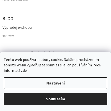
BLOG
Výprodej e-shopu
30.1.2026
Facebook
Pinterest
Instagram
Tento web používá soubory cookie. Dalším procházením
tohoto webu vyjadřujete souhlas s jejich používáním.. Více
informací
zde
.
Nastavení
Vytvořil Shoptet
Souhlasím
Copyright 2026
Salesmall.cz
. Všechna práva vyhrazena.