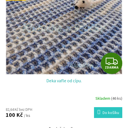
Z
ZDARMA
D
Deka vafle od cípu.
A
R
Skladem
(46 ks)
M
82,64 Kč bez DPH
Do košíku
100 Kč
/ ks
A