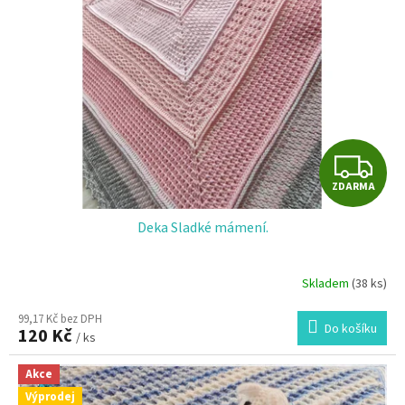
Z
ZDARMA
D
Deka Sladké mámení.
A
R
Skladem
(38 ks)
M
99,17 Kč bez DPH
Do košíku
120 Kč
/ ks
A
Akce
Výprodej