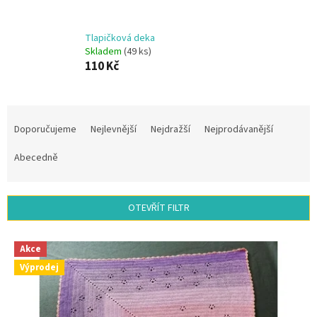
Tlapičková deka
Skladem
(49 ks)
110 Kč
Ř
a
Doporučujeme
Nejlevnější
Nejdražší
Nejprodávanější
z
e
Abecedně
n
í
p
OTEVŘÍT FILTR
r
o
V
d
Akce
ý
u
Výprodej
p
k
i
t
s
ů