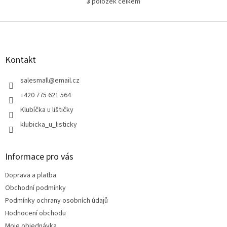
3
položek celkem
O
v
l
Z
á
á
d
p
a
a
Kontakt
c
t
í
í
salesmall
@
email.cz
p
r
+420 775 621 564
v
Klubíčka u lištičky
k
y
klubicka_u_listicky
v
ý
p
Informace pro vás
i
s
Doprava a platba
u
Obchodní podmínky
Podmínky ochrany osobních údajů
Hodnocení obchodu
Moje objednávka