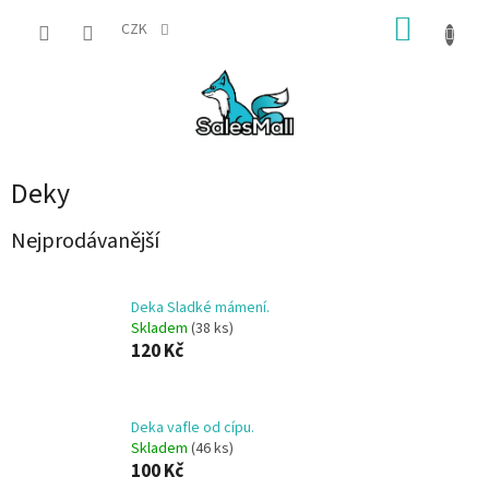
Přejít
NÁKUP
na
CZK
obsah
KOŠÍK
Deky
Nejprodávanější
Deka Sladké mámení.
Skladem
(38 ks)
120 Kč
Deka vafle od cípu.
Skladem
(46 ks)
100 Kč