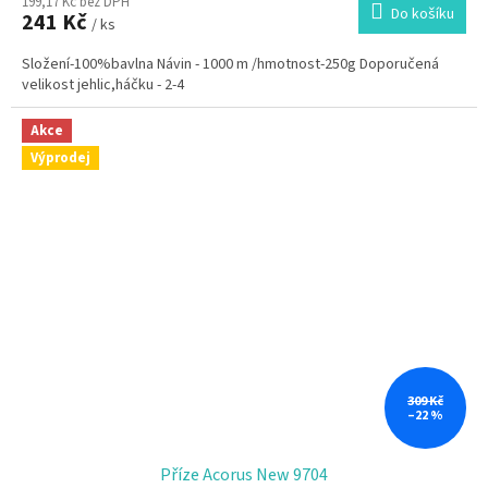
199,17 Kč bez DPH
Do košíku
241 Kč
/ ks
Složení-100%bavlna Návin - 1000 m /hmotnost-250g Doporučená
velikost jehlic,háčku - 2-4
Akce
Výprodej
309 Kč
–22 %
Příze Acorus New 9704