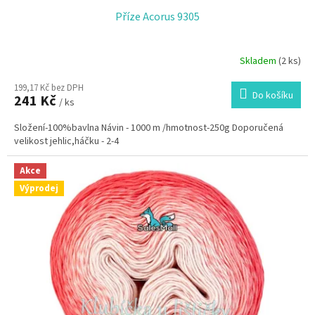
Příze Acorus 9305
Skladem
(2 ks)
199,17 Kč bez DPH
Do košíku
241 Kč
/ ks
Složení-100%bavlna Návin - 1000 m /hmotnost-250g Doporučená
velikost jehlic,háčku - 2-4
Akce
Výprodej