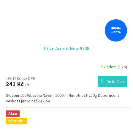
309 Kč
–22 %
Příze Acorus New 9708
Skladem
(1 ks)
199,17 Kč bez DPH
Do košíku
241 Kč
/ ks
Složení-100%bavlna Návin - 1000 m /hmotnost-250g Doporučená
velikost jehlic,háčku - 2-4
Akce
Výprodej