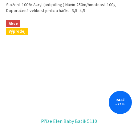
Složení- 100% Akryl (antipilling ) Návin-250m/hmotnost-100g
Doporučená velikost jehlic a háčku -3,5 -4,5
Akce
Výprodej
74 Kč
–27 %
Příze Elen Baby Batik 5110