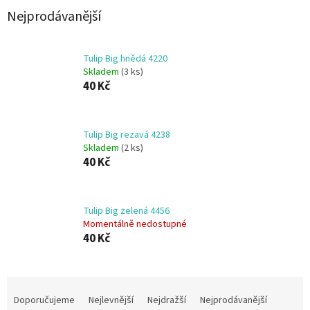
Nejprodávanější
Tulip Big hnědá 4220
Skladem
(3 ks)
40 Kč
Tulip Big rezavá 4238
Skladem
(2 ks)
40 Kč
Tulip Big zelená 4456
Momentálně nedostupné
40 Kč
Ř
a
Doporučujeme
Nejlevnější
Nejdražší
Nejprodávanější