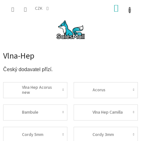
Přejít
NÁKUP
na
CZK
obsah
KOŠÍK
Vlna-Hep
Český dodavatel přízí.
Vlna Hep Acorus
Acorus
new
Bambule
Vlna Hep Camilla
Cordy 5mm
Cordy 3mm