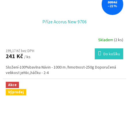
309 Kč
–22 %
Příze Acorus New 9706
Skladem
(2 ks)
199,17 Kč bez DPH
Do košíku
241 Kč
/ ks
Složení-100%bavlna Návin - 1000 m /hmotnost-250g Doporučená
velikost jehlic,háčku - 2-4
Akce
Výprodej