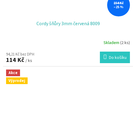
154 Kč
–25 %
Cordy šňůry 3mm červená 8009
Skladem
(2 ks)
94,21 Kč bez DPH
Do košíku
114 Kč
/ ks
Akce
Výprodej