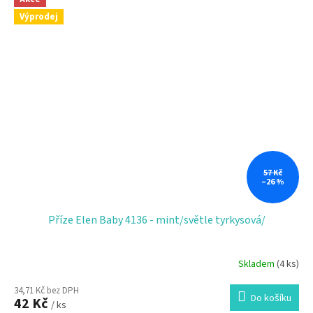
Výprodej
57 Kč
–26 %
Příze Elen Baby 4136 - mint/světle tyrkysová/
Skladem
(4 ks)
Průměrné
hodnocení
34,71 Kč bez DPH
produktu
Do košíku
42 Kč
je
/ ks