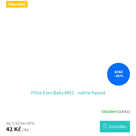
Výprodej
57 Kč
–26 %
Příze Elen Baby 4451 - světle fialová
Skladem
(14 ks)
34,71 Kč bez DPH
Do košíku
42 Kč
/ ks