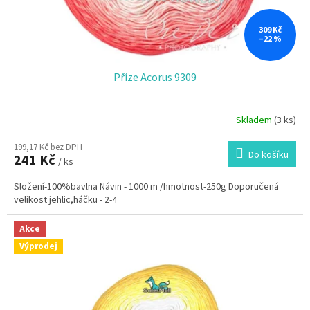
309 Kč
–22 %
Příze Acorus 9309
Skladem
(3 ks)
199,17 Kč bez DPH
Do košíku
241 Kč
/ ks
Složení-100%bavlna Návin - 1000 m /hmotnost-250g Doporučená
velikost jehlic,háčku - 2-4
Akce
Výprodej