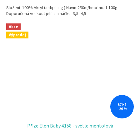
5,0
Složení- 100% Akryl (antipilling ) Návin-250m/hmotnost-100g
z
Doporučená velikost jehlic a háčku -3,5 -4,5
5
hvězdiček.
Akce
Výprodej
57 Kč
–26 %
Příze Elen Baby 4158 - světle mentolová