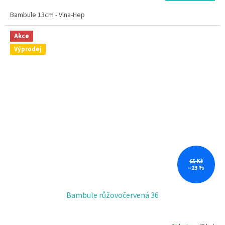
Bambule 13cm - Vlna-Hep
Akce
Výprodej
65 Kč
–23 %
Bambule růžovočervená 36