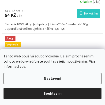
Skladem
(7 ks)
44,63 Kč bez DPH
Do košíku
54 Kč
/ ks
Složení- 100% Akryl (antipilling ) Návin-250m/hmotnost-100g
Doporučená velikost jehlic a háčku -3,5 -4,5
Akce
Výprodej
Tento web používá soubory cookie. Dalším procházením
tohoto webu vyjadřujete souhlas s jejich používáním.. Více
informací
zde
.
Nastavení
Souhlasím
74 Kč
–27 %