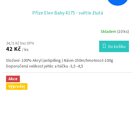
Příze Elen Baby 4175 - světle žlutá
Skladem
(10 ks)
34,71 Kč bez DPH
Do košíku
42 Kč
/ ks
Složení- 100% Akryl (antipilling ) Návin-250m/hmotnost-100g
Doporučená velikost jehlic a háčku -3,5 -4,5
Akce
Výprodej