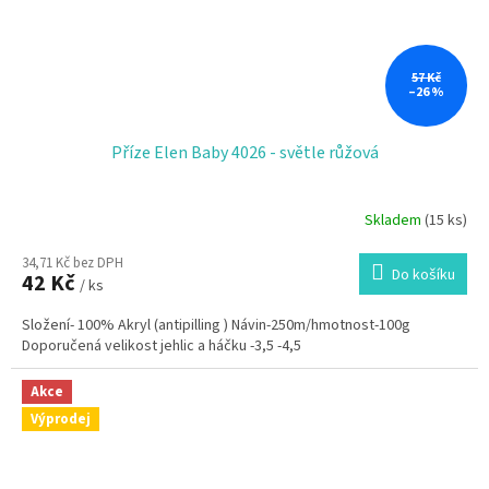
57 Kč
–26 %
Příze Elen Baby 4026 - světle růžová
Skladem
(15 ks)
34,71 Kč bez DPH
Do košíku
42 Kč
/ ks
Složení- 100% Akryl (antipilling ) Návin-250m/hmotnost-100g
Doporučená velikost jehlic a háčku -3,5 -4,5
Akce
Výprodej