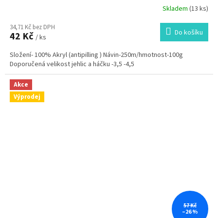
Skladem
(13 ks)
34,71 Kč bez DPH
Do košíku
42 Kč
/ ks
Složení- 100% Akryl (antipilling ) Návin-250m/hmotnost-100g
Doporučená velikost jehlic a háčku -3,5 -4,5
Akce
Výprodej
57 Kč
–26 %