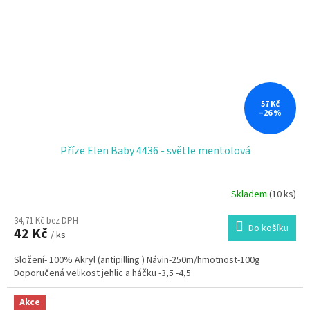
57 Kč
–26 %
Příze Elen Baby 4436 - světle mentolová
Skladem
(10 ks)
34,71 Kč bez DPH
Do košíku
42 Kč
/ ks
Složení- 100% Akryl (antipilling ) Návin-250m/hmotnost-100g
Doporučená velikost jehlic a háčku -3,5 -4,5
Akce