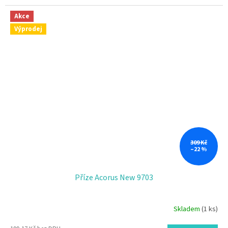
Akce
Výprodej
309 Kč
–22 %
Příze Acorus New 9703
Skladem
(1 ks)