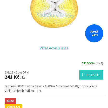
309 Kč
–22 %
Příze Acorus 9311
Skladem
(2 ks)
199,17 Kč bez DPH
Do košíku
241 Kč
/ ks
Složení-100%bavlna Návin - 1000 m /hmotnost-250g Doporučená
velikost jehlic,háčku - 2-4
Akce
Výprodej