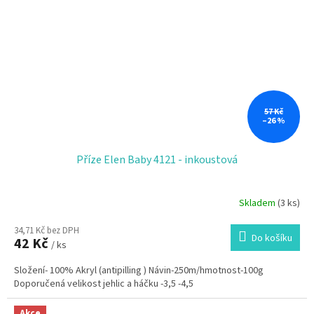
57 Kč
–26 %
Příze Elen Baby 4121 - inkoustová
Skladem
(3 ks)
34,71 Kč bez DPH
Do košíku
42 Kč
/ ks
Složení- 100% Akryl (antipilling ) Návin-250m/hmotnost-100g
Doporučená velikost jehlic a háčku -3,5 -4,5
Akce