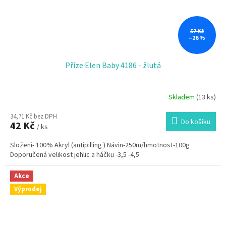
57 Kč
–26 %
Příze Elen Baby 4186 - žlutá
Skladem
(13 ks)
34,71 Kč bez DPH
Do košíku
42 Kč
/ ks
Složení- 100% Akryl (antipilling ) Návin-250m/hmotnost-100g
Doporučená velikost jehlic a háčku -3,5 -4,5
Akce
Výprodej