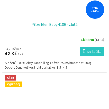
57 Kč
–26 %
Příze Elen Baby 4186 - žlutá
Skladem
(13 ks)
34,71 Kč bez DPH
Do košíku
42 Kč
/ ks
Složení- 100% Akryl (antipilling ) Návin-250m/hmotnost-100g
Doporučená velikost jehlic a háčku -3,5 -4,5
Akce
Výprodej