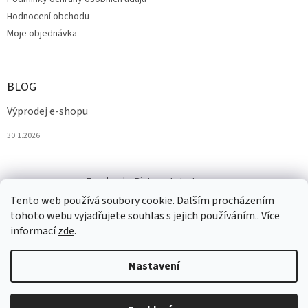
Hodnocení obchodu
Moje objednávka
BLOG
Výprodej e-shopu
30.1.2026
Facebook
Pinterest
Instagram
Tento web používá soubory cookie. Dalším procházením
tohoto webu vyjadřujete souhlas s jejich používáním.. Více
informací
zde
.
Nastavení
Vytvořil Shoptet