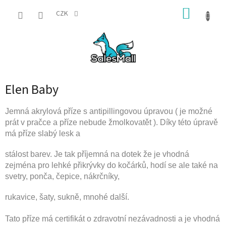
Přejít
NÁKUP
na
CZK
obsah
KOŠÍK
Elen Baby
Jemná akrylová příze s antipillingovou úpravou ( je možné
prát v pračce a příze nebude žmolkovatět ). Díky této úpravě
má příze slabý lesk a
stálost barev. Je tak příjemná na dotek že je vhodná
zejména pro
lehké přikrývky do kočárků, hodí se ale také na
svetry, ponča, čepice, nákrčníky,
rukavice, šaty, sukně, mnohé další.
Tato příze má certifikát o zdravotní nezávadnosti a je vhodná