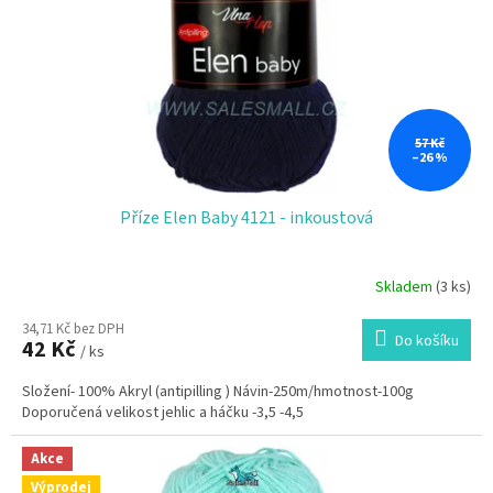
57 Kč
–26 %
Příze Elen Baby 4121 - inkoustová
Skladem
(3 ks)
34,71 Kč bez DPH
Do košíku
42 Kč
/ ks
Složení- 100% Akryl (antipilling ) Návin-250m/hmotnost-100g
Doporučená velikost jehlic a háčku -3,5 -4,5
Akce
Výprodej