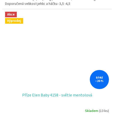
Doporučená velikost jehlic a háčku -3,5 -4,5
5
hvězdiček.
Akce
Výprodej
57 Kč
–26 %
Příze Elen Baby 4158 - světle mentolová
Skladem
(13 ks)