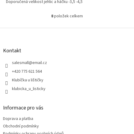
Doporučená velikost jehlic a háčku -3,5 -4,5
8
položek celkem
O
v
l
Z
á
á
d
p
a
a
Kontakt
c
t
í
í
salesmall
@
email.cz
p
r
+420 775 621 564
v
Klubíčka u lištičky
k
y
klubicka_u_listicky
v
ý
p
Informace pro vás
i
s
Doprava a platba
u
Obchodní podmínky
Podmínky ochrany osobních údajů