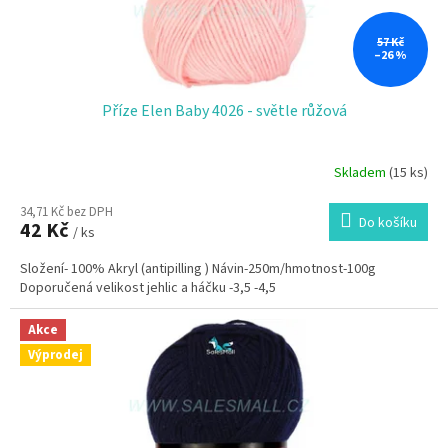
k
t
ů
57 Kč
–26 %
Příze Elen Baby 4026 - světle růžová
Skladem
(15 ks)
34,71 Kč bez DPH
Do košíku
42 Kč
/ ks
Složení- 100% Akryl (antipilling ) Návin-250m/hmotnost-100g
Doporučená velikost jehlic a háčku -3,5 -4,5
Akce
Výprodej