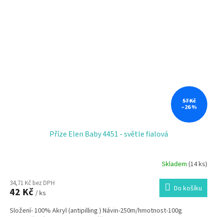
57 Kč
–26 %
Příze Elen Baby 4451 - světle fialová
Skladem
(14 ks)
34,71 Kč bez DPH
Do košíku
42 Kč
/ ks
Složení- 100% Akryl (antipilling ) Návin-250m/hmotnost-100g