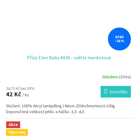
57 Kč
–26 %
Příze Elen Baby 4436 - světle mentolová
Skladem
(10 ks)
34,71 Kč bez DPH
Do košíku
42 Kč
/ ks
Složení- 100% Akryl (antipilling ) Návin-250m/hmotnost-100g
Doporučená velikost jehlic a háčku -3,5 -4,5
Akce
Výprodej