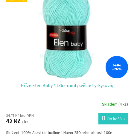
57 Kč
–26 %
Příze Elen Baby 4136 - mint/světle tyrkysová/
Skladem
(4 ks)
Průměrné
hodnocení
34,71 Kč bez DPH
produktu
Do košíku
42 Kč
je
/ ks
5,0
Složení- 100% Akryl (antipilling ) Návin-250m/hmotnost-100g
z