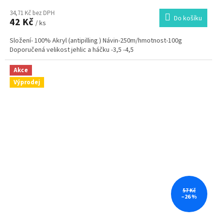
34,71 Kč bez DPH
Do košíku
42 Kč
/ ks
Složení- 100% Akryl (antipilling ) Návin-250m/hmotnost-100g
Doporučená velikost jehlic a háčku -3,5 -4,5
Akce
Výprodej
57 Kč
–26 %