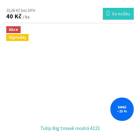
33,06 Kč bez DPH
Do košíku
40 Kč
/ ks
Akce
Výprodej
54 Kč
–25 %
Tulip Big tmavě modrá 4121