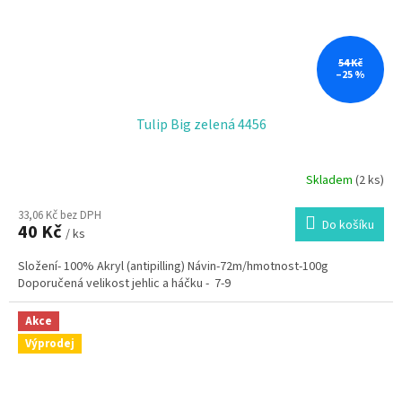
54 Kč
–25 %
Tulip Big zelená 4456
Skladem
(2 ks)
33,06 Kč bez DPH
Do košíku
40 Kč
/ ks
Složení- 100% Akryl (antipilling) Návin-72m/hmotnost-100g
Doporučená velikost jehlic a háčku - 7-9
Akce
Výprodej