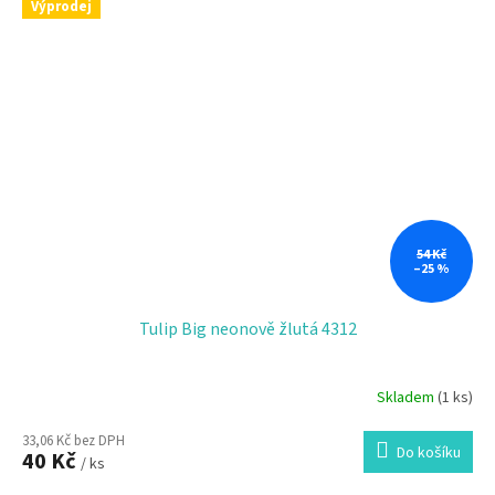
Výprodej
54 Kč
–25 %
Tulip Big neonově žlutá 4312
Skladem
(1 ks)
33,06 Kč bez DPH
Do košíku
40 Kč
/ ks