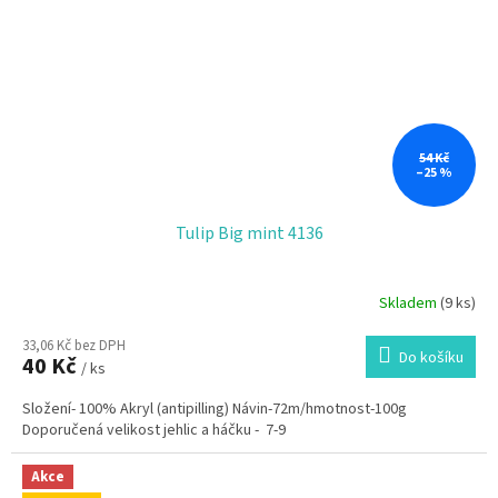
54 Kč
–25 %
Tulip Big mint 4136
Skladem
(9 ks)
33,06 Kč bez DPH
Do košíku
40 Kč
/ ks
Složení- 100% Akryl (antipilling) Návin-72m/hmotnost-100g
Doporučená velikost jehlic a háčku - 7-9
Akce