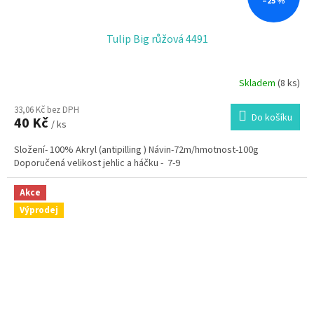
–25 %
Tulip Big růžová 4491
Skladem
(8 ks)
33,06 Kč bez DPH
Do košíku
40 Kč
/ ks
Složení- 100% Akryl (antipilling ) Návin-72m/hmotnost-100g
Doporučená velikost jehlic a háčku - 7-9
Akce
Výprodej