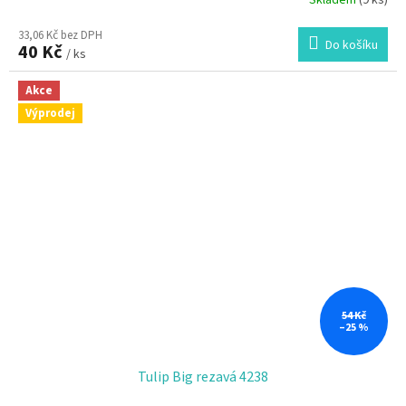
Skladem
(9 ks)
33,06 Kč bez DPH
Do košíku
40 Kč
/ ks
Akce
Výprodej
54 Kč
–25 %
Tulip Big rezavá 4238