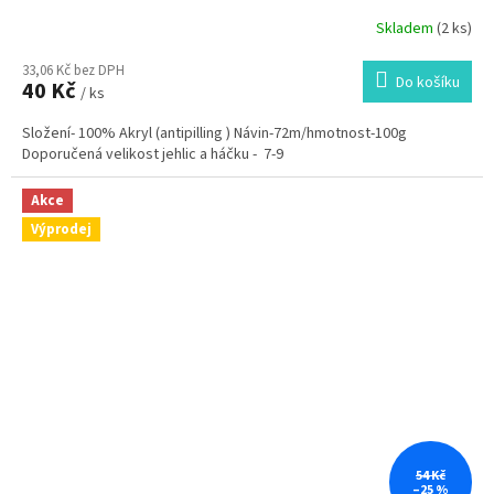
Skladem
(2 ks)
33,06 Kč bez DPH
Do košíku
40 Kč
/ ks
Složení- 100% Akryl (antipilling ) Návin-72m/hmotnost-100g
Doporučená velikost jehlic a háčku - 7-9
Akce
Výprodej
54 Kč
–25 %