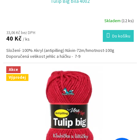
Tulip Big bílá 4002
Skladem
(12 ks)
33,06 Kč bez DPH
Do košíku
40 Kč
/ ks
Složení- 100% Akryl (antipilling) Návin-72m/hmotnost-100g
Doporučená velikost jehlic a háčku - 7-9
Akce
Výprodej