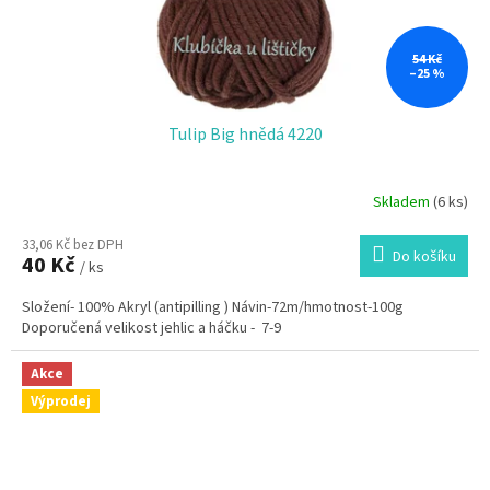
54 Kč
–25 %
Tulip Big hnědá 4220
Skladem
(6 ks)
33,06 Kč bez DPH
Do košíku
40 Kč
/ ks
Složení- 100% Akryl (antipilling ) Návin-72m/hmotnost-100g
Doporučená velikost jehlic a háčku - 7-9
Akce
Výprodej