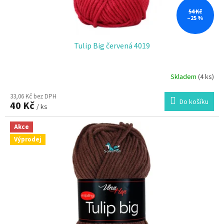
54 Kč
–25 %
Tulip Big červená 4019
Skladem
(4 ks)
33,06 Kč bez DPH
Do košíku
40 Kč
/ ks
Akce
Výprodej