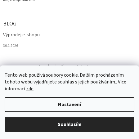
BLOG
Výprodej e-shopu
30.1.2026
Facebook
Pinterest
Instagram
Tento web používá soubory cookie. Dalším procházením
tohoto webu vyjadřujete souhlas s jejich používáním.. Více
informací
zde
.
Nastavení
Vytvořil Shoptet
Souhlasím
Copyright 2026
Salesmall.cz
. Všechna práva vyhrazena.