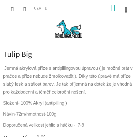
Přejít
NÁKUP
na
CZK
obsah
KOŠÍK
Tulip Big
Jemná akrylová příze s antipillingovou úpravou ( je možné prát v
pračce a příze nebude žmolkovatět ). Díky této úpravě má příze
slabý lesk a stálost barev. Je tak příjemná na dotek že je vhodná
pro každodenní a téměř celoroční nošení.
Složení- 100% Akryl (antipilling )
Návin-72m/hmotnost-100g
Doporučená velikost jehlic a háčku - 7-9