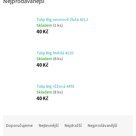
Nejprodávanější
Tulip Big neonově žlutá 4312
Skladem
(1 ks)
40 Kč
Tulip Big hnědá 4220
Skladem
(6 ks)
40 Kč
Tulip Big růžová 4491
Skladem
(8 ks)
40 Kč
Ř
a
Doporučujeme
Nejlevnější
Nejdražší
Nejprodávanější
z