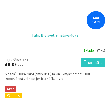
54 Kč
–25 %
Tulip Big světle fialová 4072
Skladem
(7 ks)
33,06 Kč bez DPH
Do košíku
40 Kč
/ ks
Složení- 100% Akryl (antipilling ) Návin-72m/hmotnost-100g
Doporučená velikost jehlic a háčku - 7-9
Akce
Výprodej