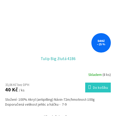
54 Kč
–25 %
Tulip Big žlutá 4186
Skladem
(8 ks)
33,06 Kč bez DPH
Do košíku
40 Kč
/ ks
Složení- 100% Akryl (antipilling) Návin-72m/hmotnost-100g
Doporučená velikost jehlic a háčku - 7-9