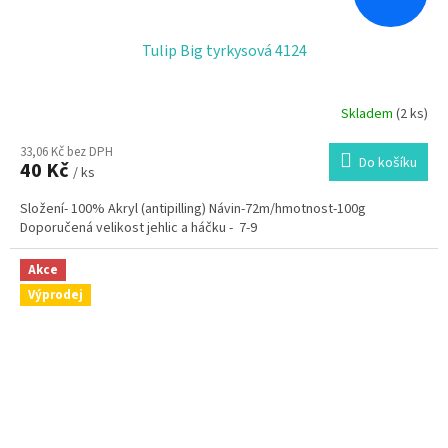
Tulip Big tyrkysová 4124
Skladem
(2 ks)
33,06 Kč bez DPH
Do košíku
40 Kč
/ ks
Složení- 100% Akryl (antipilling) Návin-72m/hmotnost-100g
Doporučená velikost jehlic a háčku - 7-9
Akce
Výprodej