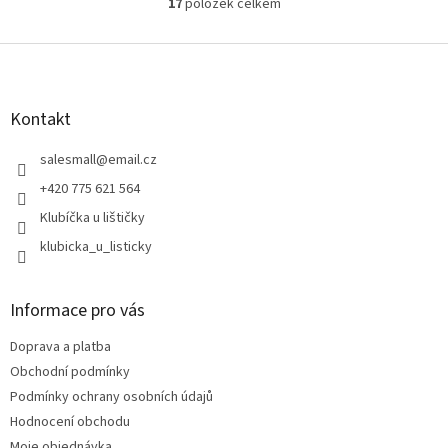
17
položek celkem
O
v
l
Z
á
á
d
p
a
a
Kontakt
c
t
í
í
salesmall
@
email.cz
p
r
+420 775 621 564
v
Klubíčka u lištičky
k
y
klubicka_u_listicky
v
ý
p
Informace pro vás
i
s
Doprava a platba
u
Obchodní podmínky
Podmínky ochrany osobních údajů
Hodnocení obchodu
Moje objednávka