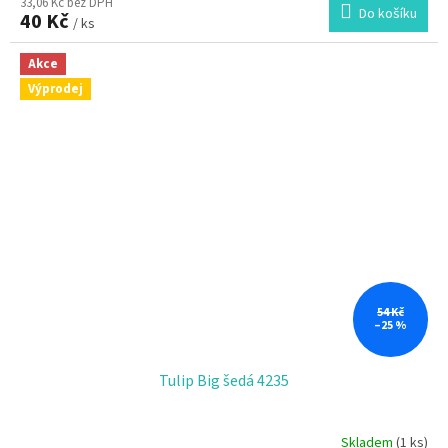
33,06 Kč bez DPH
Do košíku
40 Kč
/ ks
Akce
Výprodej
54 Kč
–25 %
Tulip Big šedá 4235
Skladem
(1 ks)