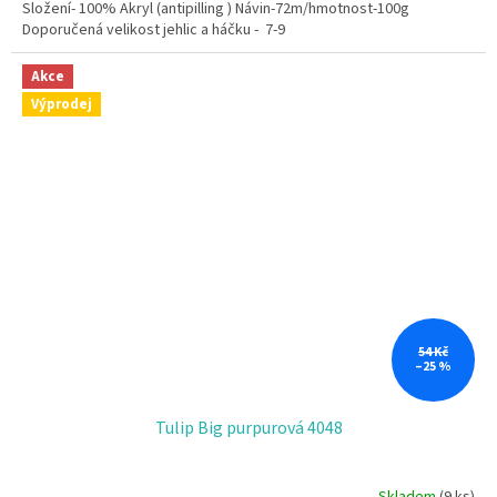
Složení- 100% Akryl (antipilling ) Návin-72m/hmotnost-100g
Doporučená velikost jehlic a háčku - 7-9
Akce
Výprodej
54 Kč
–25 %
Tulip Big purpurová 4048