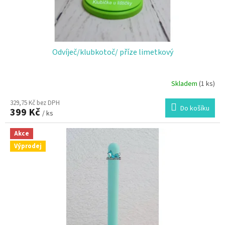
t
ů
Odvíječ/klubkotoč/ příze limetkový
Skladem
(1 ks)
329,75 Kč bez DPH
Do košíku
399 Kč
/ ks
Akce
Výprodej