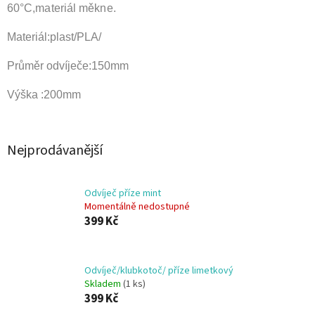
60
°C,materiál měkne.
Materiál:plast/PLA/
Průměr odvíječe:150mm
Výška :200mm
Nejprodávanější
Odvíječ příze mint
Momentálně nedostupné
399 Kč
Odvíječ/klubkotoč/ příze limetkový
Skladem
(1 ks)
399 Kč