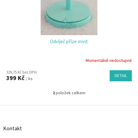
Odvíječ příze mint
Momentálně nedostupné
329,75 Kč bez DPH
DETAIL
399 Kč
/ ks
2
položek celkem
O
v
l
Z
á
á
d
p
a
a
Kontakt
c
t
í