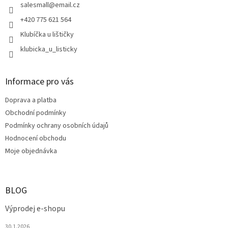
í
salesmall
@
email.cz
p
r
+420 775 621 564
v
Klubíčka u lištičky
k
y
klubicka_u_listicky
v
ý
p
Informace pro vás
i
s
Doprava a platba
u
Obchodní podmínky
Podmínky ochrany osobních údajů
Hodnocení obchodu
Moje objednávka
BLOG
Výprodej e-shopu
30.1.2026