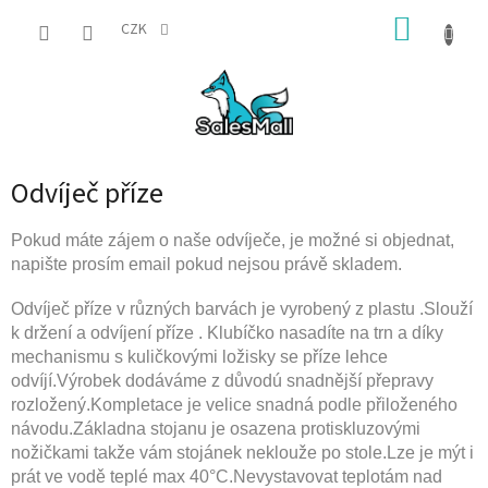
Přejít
NÁKUP
na
CZK
obsah
KOŠÍK
Odvíječ příze
Pokud máte zájem o naše odvíječe, je možné si objednat,
napište prosím email pokud nejsou právě skladem.
Odvíječ příze v různých barvách je vyrobený z plastu .Slouží
k držení a odvíjení příze . Klubíčko nasadíte na trn a díky
mechanismu s kuličkovými ložisky se příze lehce
odvíjí.Výrobek dodáváme z důvodú snadnější přepravy
rozložený.Kompletace je velice snadná podle přiloženého
návodu.Základna stojanu je osazena protiskluzovými
nožičkami takže vám stojánek neklouže po stole.
Lze je mýt i
prát ve vodě teplé max
40°
C.Nevystavovat teplotám nad