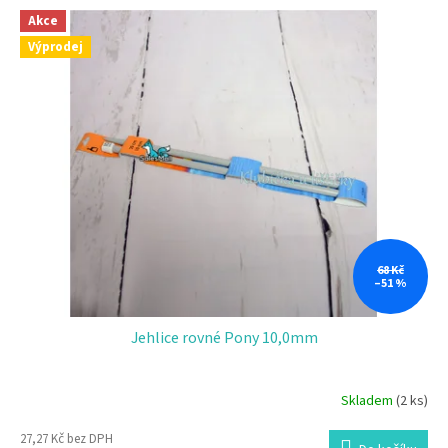
o
V
d
Akce
ý
u
Výprodej
p
k
i
t
s
ů
p
r
o
d
u
k
t
ů
68 Kč
–51 %
Jehlice rovné Pony 10,0mm
Skladem
(2 ks)
27,27 Kč bez DPH