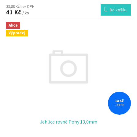
33,88 Kč bez DPH
Do košíku
41 Kč
/ ks
Akce
Výprodej
68 Kč
–38 %
Jehlice rovné Pony 13,0mm