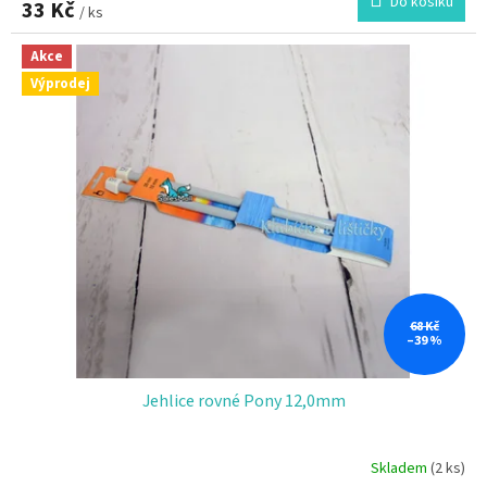
Do košíku
33 Kč
/ ks
Akce
Výprodej
68 Kč
–39 %
Jehlice rovné Pony 12,0mm
Skladem
(2 ks)