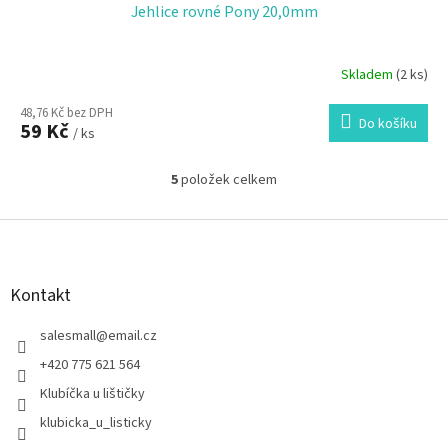
Jehlice rovné Pony 20,0mm
Skladem
(2 ks)
48,76 Kč bez DPH
Do košíku
59 Kč
/ ks
5
položek celkem
O
v
l
Z
á
á
d
p
a
a
Kontakt
c
t
í
í
salesmall
@
email.cz
p
r
+420 775 621 564
v
Klubíčka u lištičky
k
y
klubicka_u_listicky
v