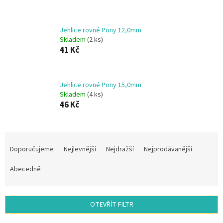
Jehlice rovné Pony 12,0mm
Skladem
(2 ks)
41 Kč
Jehlice rovné Pony 15,0mm
Skladem
(4 ks)
46 Kč
Ř
a
Doporučujeme
Nejlevnější
Nejdražší
Nejprodávanější
z
e
Abecedně
n
í
p
OTEVŘÍT FILTR
r