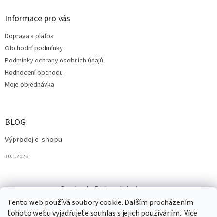
ý
p
Informace pro vás
i
s
Doprava a platba
u
Obchodní podmínky
Podmínky ochrany osobních údajů
Hodnocení obchodu
Moje objednávka
BLOG
Výprodej e-shopu
30.1.2026
Facebook
Pinterest
Instagram
Tento web používá soubory cookie. Dalším procházením
tohoto webu vyjadřujete souhlas s jejich používáním.. Více