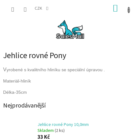
Přejít
NÁKUP
na
CZK
obsah
KOŠÍK
Jehlice rovné Pony
V
yrobené s kvalitního hliníku se speciální úpravou .
Materiál-hliník
Délka-35cm
Nejprodávanější
Jehlice rovné Pony 10,0mm
Skladem
(2 ks)
33 Kč