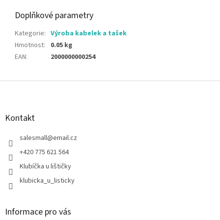
Doplňkové parametry
Kategorie
:
Výroba kabelek a tašek
Hmotnost
:
0.05 kg
EAN
:
2000000000254
Z
á
p
a
Kontakt
t
í
salesmall
@
email.cz
+420 775 621 564
Klubíčka u lištičky
klubicka_u_listicky
Informace pro vás