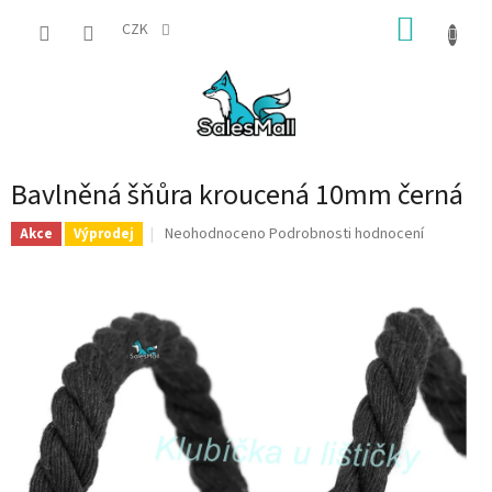
Přejít
NÁKUP
na
CZK
obsah
KOŠÍK
Bavlněná šňůra kroucená 10mm černá
Průměrné
Neohodnoceno
Podrobnosti hodnocení
Akce
Výprodej
hodnocení
produktu
je
0,0
z
5
hvězdiček.