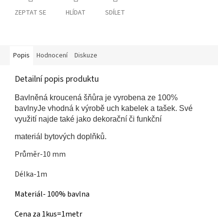
ZEPTAT SE
HLÍDAT
SDÍLET
Popis
Hodnocení
Diskuze
Detailní popis produktu
Bavlněná kroucená šňůra je vyrobena ze 100%
bavlny
Je vhodná k výrobě uch kabelek a tašek. Své
využití najde také jako dekorační či funkční
materiál bytových doplňků.
Průměr-10 mm
Délka-1m
Materiál- 100% bavlna
Cena za 1kus=1metr