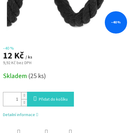
–40 %
–40 %
12 Kč
/ ks
9,92 Kč bez DPH
Měrná
Skladem
(25 ks)
cena:
Přidat do košíku
Detailní informace