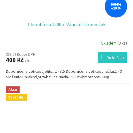
509 Kč
–19 %
Cherubínka 1500m Vánoční stromeček
Skladem
(9 ks)
338,02 Kč bez DPH
Do košíku
409 Kč
/ ks
Doporučená velikost jehlic: 2 - 3,5 Doporučená velikost háčku:1 - 3
Složení-50%akryl,50%bavlna Návin-1500m/hmotnost-300g
Akce
Výprodej