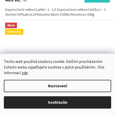
/ ks
Doporučená velikost jehlic: 2 - 3,5 Doporučená velikost háčku:1 - 3
Složení-50%akryl,50%bavlna Návin-1500m/hmotnost-300g
Akce
Výprodej
Tento web používá soubory cookie. Dalším procházením
tohoto webu vyjadřujete souhlas s jejich používáním.. Více
informací
zde
.
Nastavení
349 Kč
–22 %
Souhlasím
Cherubínka 3 nitka 1000m Bobule v šedi