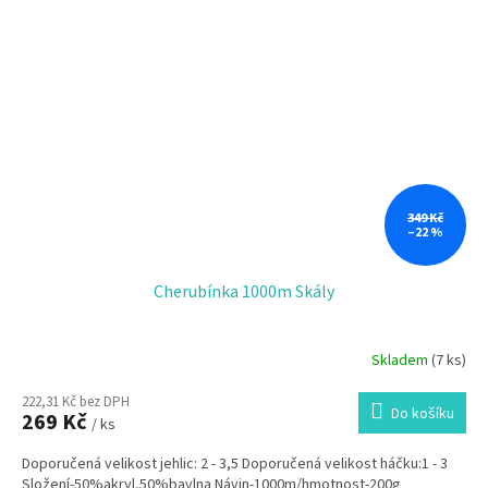
349 Kč
–22 %
Cherubínka 1000m Skály
Skladem
(7 ks)
222,31 Kč bez DPH
Do košíku
269 Kč
/ ks
Doporučená velikost jehlic: 2 - 3,5 Doporučená velikost háčku:1 - 3
Složení-50%akryl,50%bavlna Návin-1000m/hmotnost-200g