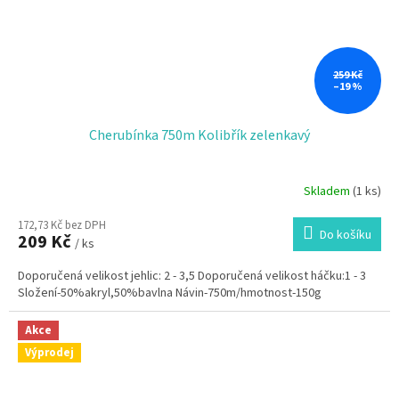
259 Kč
–19 %
Cherubínka 750m Kolibřík zelenkavý
Skladem
(1 ks)
172,73 Kč bez DPH
Do košíku
209 Kč
/ ks
Doporučená velikost jehlic: 2 - 3,5 Doporučená velikost háčku:1 - 3
Složení-50%akryl,50%bavlna Návin-750m/hmotnost-150g
Akce
Výprodej