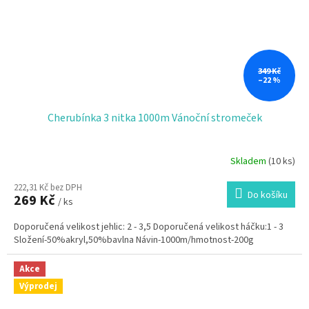
349 Kč
–22 %
Cherubínka 3 nitka 1000m Vánoční stromeček
Skladem
(10 ks)
222,31 Kč bez DPH
Do košíku
269 Kč
/ ks
Doporučená velikost jehlic: 2 - 3,5 Doporučená velikost háčku:1 - 3
Složení-50%akryl,50%bavlna Návin-1000m/hmotnost-200g
Akce
Výprodej