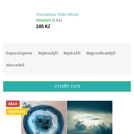
Cherubínka 750m Alfred
Skladem
(1 ks)
205 Kč
Ř
a
Doporučujeme
Nejlevnější
Nejdražší
Nejprodávanější
z
e
Abecedně
n
í
p
OTEVŘÍT FILTR
r
o
V
d
Akce
ý
u
Výprodej
p
k
i
t
s
ů
p