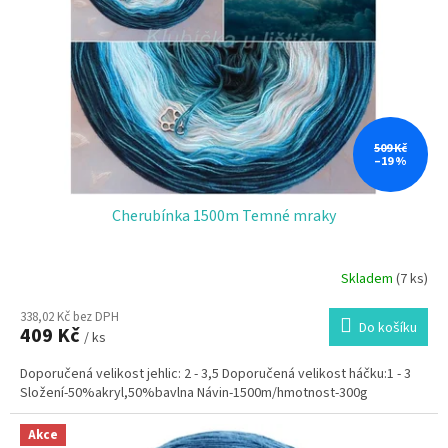
r
o
d
u
k
t
ů
509 Kč
–19 %
Cherubínka 1500m Temné mraky
Skladem
(7 ks)
Průměrné
hodnocení
338,02 Kč bez DPH
produktu
Do košíku
409 Kč
je
/ ks
5,0
Doporučená velikost jehlic: 2 - 3,5 Doporučená velikost háčku:1 - 3
z
Složení-50%akryl,50%bavlna Návin-1500m/hmotnost-300g
5
hvězdiček.
Akce