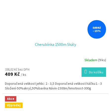
509 Kč
–19 %
Cherubínka 1500m Skály
Skladem
(9 ks)
338,02 Kč bez DPH
Do košíku
409 Kč
/ ks
Doporučená velikost jehlic: 2 - 3,5 Doporučená velikost háčku:1 - 3
Složení-50%akryl,50%bavlna Návin-1500m/hmotnost-300g
Akce
Výprodej