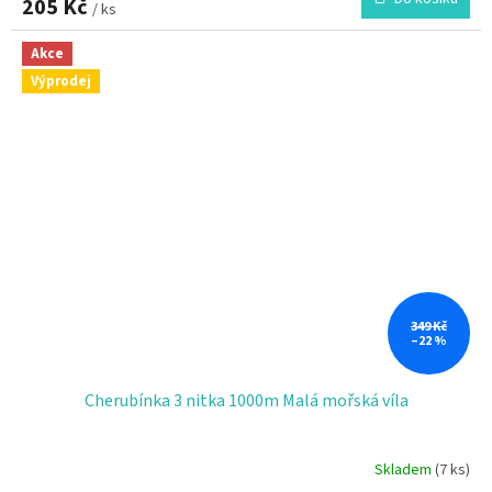
205 Kč
/ ks
Akce
Výprodej
349 Kč
–22 %
Cherubínka 3 nitka 1000m Malá mořská víla
Skladem
(7 ks)
Průměrné