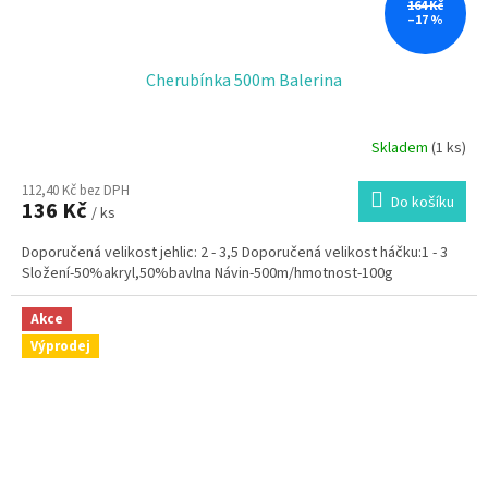
164 Kč
–17 %
Cherubínka 500m Balerina
Skladem
(1 ks)
112,40 Kč bez DPH
Do košíku
136 Kč
/ ks
Doporučená velikost jehlic: 2 - 3,5 Doporučená velikost háčku:1 - 3
Složení-50%akryl,50%bavlna Návin-500m/hmotnost-100g
Akce
Výprodej