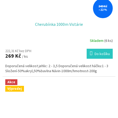
349 Kč
–22 %
Cherubínka 1000m Vistárie
Skladem
(6 ks)
222,31 Kč bez DPH
Do košíku
269 Kč
/ ks
Doporučená velikost jehlic: 2 - 3,5 Doporučená velikost háčku:1 - 3
Složení-50%akryl,50%bavlna Návin-1000m/hmotnost-200g
Akce
Výprodej