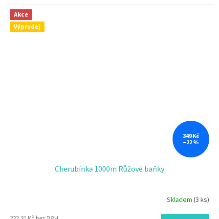
Akce
Výprodej
349 Kč
–22 %
Cherubínka 1000m Růžové baňky
Skladem
(3 ks)
222,31 Kč bez DPH