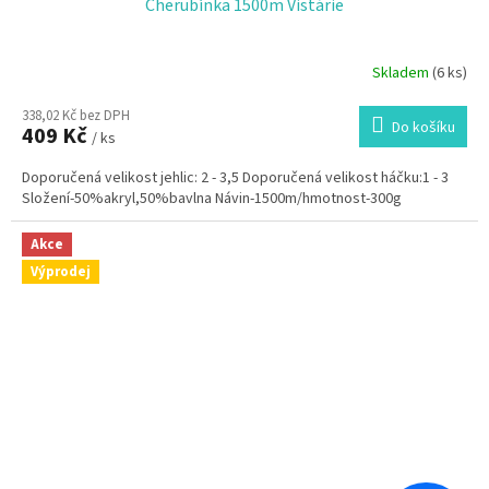
Cherubínka 1500m Vistárie
Skladem
(6 ks)
338,02 Kč bez DPH
Do košíku
409 Kč
/ ks
Doporučená velikost jehlic: 2 - 3,5 Doporučená velikost háčku:1 - 3
Složení-50%akryl,50%bavlna Návin-1500m/hmotnost-300g
Akce
Výprodej