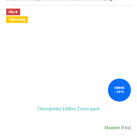
Akce
Výprodej
509 Kč
–19 %
Cherubínka 1500m Zimní park
Skladem
(5 ks)
Průměrné
hodnocení