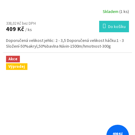
Skladem
(1 ks)
Průměrné
hodnocení
338,02 Kč bez DPH
produktu
Do košíku
409 Kč
je
/ ks
5,0
Doporučená velikost jehlic: 2 - 3,5 Doporučená velikost háčku:1 - 3
z
Složení-50%akryl,50%bavlna Návin-1500m/hmotnost-300g
5
hvězdiček.
Akce
Výprodej
498 Kč