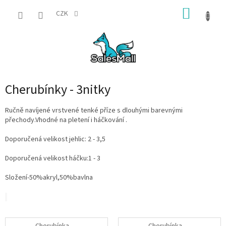
Přejít
NÁKUP
na
CZK
obsah
KOŠÍK
Cherubínky - 3nitky
Ručně navíjené vrstvené tenké příze s dlouhými barevnými
přechody.Vhodné na pletení i háčkování .
Doporučená velikost jehlic: 2 - 3,5
Doporučená velikost háčku:1 - 3
Složení-50%akryl,50%bavlna