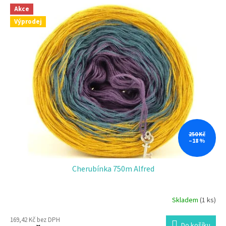
Akce
Výprodej
250 Kč
–18 %
Cherubínka 750m Alfred
Skladem
(1 ks)
169,42 Kč bez DPH
Do košíku