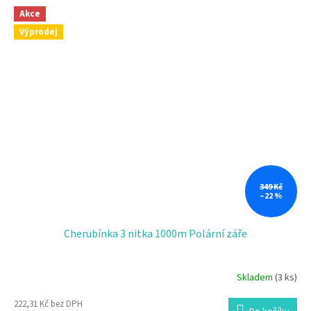
Akce
Výprodej
349 Kč
–22 %
Cherubínka 3 nitka 1000m Polární záře
Skladem
(3 ks)
222,31 Kč bez DPH