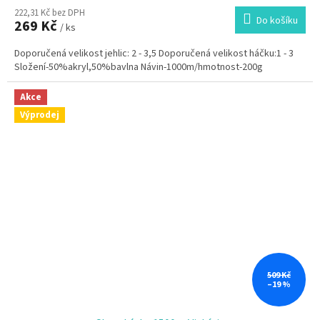
hodnocení
222,31 Kč bez DPH
produktu
Do košíku
269 Kč
je
/ ks
5,0
Doporučená velikost jehlic: 2 - 3,5 Doporučená velikost háčku:1 - 3
z
Složení-50%akryl,50%bavlna Návin-1000m/hmotnost-200g
5
hvězdiček.
Akce
Výprodej
509 Kč
–19 %