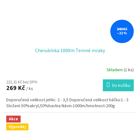
349 Kč
–22 %
Cherubínka 1000m Temné mraky
Skladem
(1 ks)
222,31 Kč bez DPH
Do košíku
269 Kč
/ ks
Doporučená velikost jehlic: 2 - 3,5 Doporučená velikost háčku:1 - 3
Složení-50%akryl,50%bavlna Návin-1000m/hmotnost-200g
Akce
Výprodej