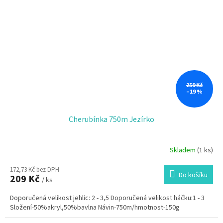
259 Kč
–19 %
Cherubínka 750m Jezírko
Skladem
(1 ks)
172,73 Kč bez DPH
Do košíku
209 Kč
/ ks
Doporučená velikost jehlic: 2 - 3,5 Doporučená velikost háčku:1 - 3
Složení-50%akryl,50%bavlna Návin-750m/hmotnost-150g