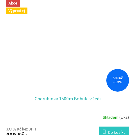
Akce
Výprodej
509 Kč
–19 %
Cherubínka 1500m Bobule v šedi
Skladem
(2 ks)
338,02 Kč bez DPH
Do košíku
409 Kč