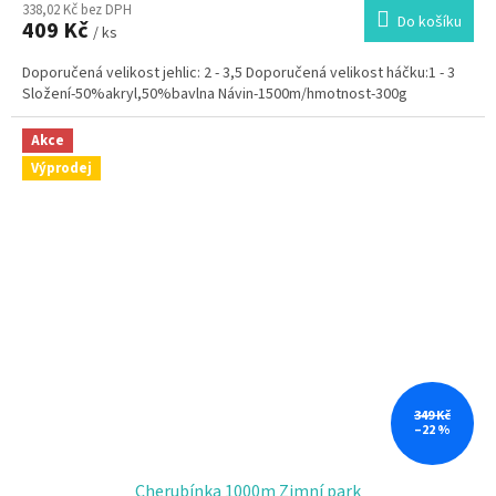
338,02 Kč bez DPH
produktu
Do košíku
409 Kč
je
/ ks
5,0
Doporučená velikost jehlic: 2 - 3,5 Doporučená velikost háčku:1 - 3
z
Složení-50%akryl,50%bavlna Návin-1500m/hmotnost-300g
5
hvězdiček.
Akce
Výprodej
349 Kč
–22 %
Cherubínka 1000m Zimní park