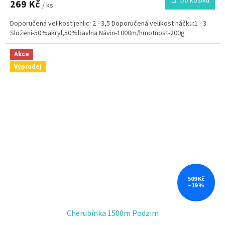
Do košíku
269 Kč
/ ks
Doporučená velikost jehlic: 2 - 3,5 Doporučená velikost háčku:1 - 3
Složení-50%akryl,50%bavlna Návin-1000m/hmotnost-200g
Akce
Výprodej
509 Kč
–19 %
Cherubínka 1500m Podzim