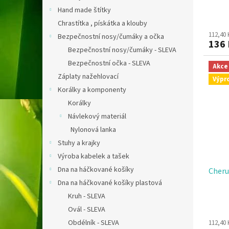
Hand made štítky
Chrastítka , pískátka a klouby
112,40
Bezpečnostní nosy/čumáky a očka
136
Bezpečnostní nosy/čumáky - SLEVA
Bezpečnostní očka - SLEVA
Akce
Záplaty nažehlovací
Výpr
Korálky a komponenty
Korálky
Návlekový materiál
Nylonová lanka
Stuhy a krajky
Výroba kabelek a tašek
Dna na háčkované košíky
Cheru
Dna na háčkované košíky plastová
Kruh - SLEVA
Ovál - SLEVA
Obdélník - SLEVA
112,40