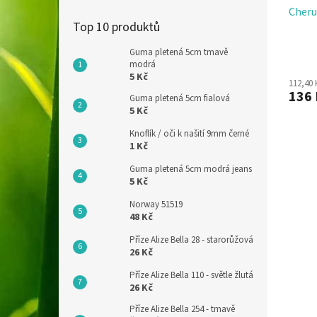
Cheru
Top 10 produktů
Guma pletená 5cm tmavě
modrá
5 Kč
112,40
136
Guma pletená 5cm fialová
5 Kč
Knoflík / oči k našití 9mm černé
1 Kč
Guma pletená 5cm modrá jeans
5 Kč
Norway 51519
48 Kč
Příze Alize Bella 28 - starorůžová
26 Kč
Příze Alize Bella 110 - světle žlutá
26 Kč
Příze Alize Bella 254 - tmavě