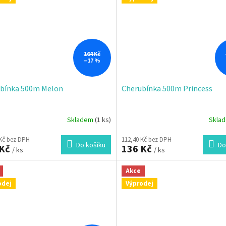
ček.
164 Kč
–17 %
bínka 500m Melon
Cherubínka 500m Princess
Skladem
(1 ks)
Skla
 Kč bez DPH
112,40 Kč bez DPH
Do košíku
Do
 Kč
136 Kč
/ ks
/ ks
Akce
odej
Výprodej