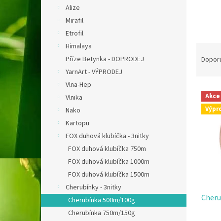
n
Alize
e
Mirafil
l
Etrofil
Ř
Himalaya
a
Příze Betynka - DOPRODEJ
Dopor
z
YarnArt - VÝPRODEJ
e
Vlna-Hep
V
n
Akce
Vlnika
ý
í
Výpr
Nako
p
p
i
r
Kartopu
s
o
FOX duhová klubíčka - 3nitky
p
d
FOX duhová klubíčka 750m
r
u
FOX duhová klubíčka 1000m
o
k
FOX duhová klubíčka 1500m
d
t
u
ů
Cherubínky - 3nitky
Cheru
k
Cherubínka 500m/100g
t
Cherubínka 750m/150g