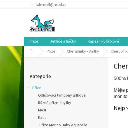
Přejít
salesmall@email.cz
na
obsah
Příze
Jehlice a háčky
Kapesníky látkové
Domů
Příze
Cherubínky - 3nitky
Cherubín
P
Che
o
Přeskočit
s
Kategorie
kategorie
t
500m/1
r
Příze
Mějte 
a
Odličovací tampony látkové
monito
n
Různé příze-zbytky
n
Nejpr
í
MAXI
p
Katia
a
Příze Merino Baby Aquarelle