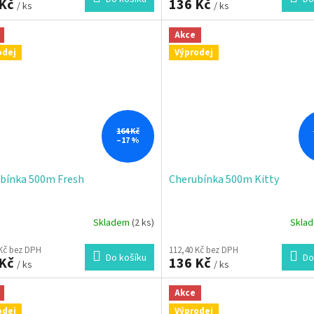
 Kč
136 Kč
/ ks
/ ks
Akce
odej
Výprodej
164 Kč
–17 %
bínka 500m Fresh
Cherubínka 500m Kitty
Skladem
(2 ks)
Skla
rné
cení
 Kč bez DPH
112,40 Kč bez DPH
ktu
Do košíku
Do
 Kč
136 Kč
/ ks
/ ks
Akce
odej
Výprodej