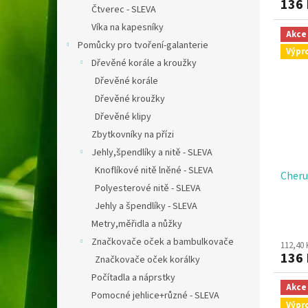
136
Čtverec - SLEVA
Víka na kapesníky
Akce
Pomůcky pro tvoření-galanterie
Výpr
Dřevěné korále a kroužky
Dřevěné korále
Dřevěné kroužky
Dřevěné klipy
Zbytkovníky na přízi
Jehly,špendlíky a nitě - SLEVA
Knoflíkové nitě lněné - SLEVA
Cheru
Polyesterové nitě - SLEVA
Jehly a špendlíky - SLEVA
Průmě
Metry,měřidla a nůžky
hodno
Značkovače oček a bambulkovače
112,40
produ
136
je
Značkovače oček korálky
5,0
Počítadla a náprstky
z
Akce
Pomocné jehlice+různé - SLEVA
5
Výpr