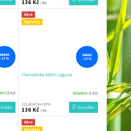
Do košíku
136 Kč
/ ks
Akce
Výprodej
164 Kč
164 Kč
–17 %
–17 %
Cherubínka 500m Laguna
dem
(2 ks)
Skladem
(1 ks)
112,40 Kč bez DPH
 košíku
Do košíku
136 Kč
/ ks
Akce
Výprodej