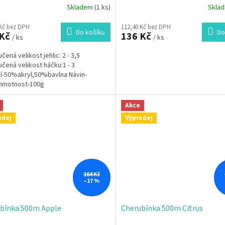
Skladem
(1 ks)
Skla
 Kč bez DPH
112,40 Kč bez DPH
Do košíku
Do
 Kč
136 Kč
/ ks
/ ks
ená velikost jehlic: 2 - 3,5
čená velikost háčku:1 - 3
í-50%akryl,50%bavlna Návin-
hmotnost-100g
Akce
odej
Výprodej
164 Kč
–17 %
bínka 500m Apple
Cherubínka 500m Citrus