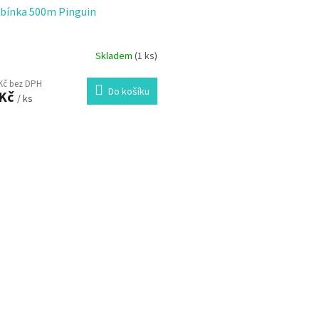
bínka 500m Pinguin
Skladem
(1 ks)
 Kč bez DPH
Do košíku
 Kč
/ ks
O
v
l
á
d
a
c
í
p
r
v
k
y
v