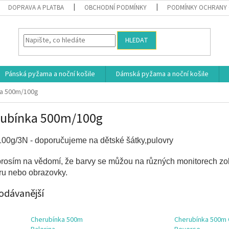
DOPRAVA A PLATBA
OBCHODNÍ PODMÍNKY
PODMÍNKY OCHRANY 
HLEDAT
Pánská pyžama a noční košile
Dámská pyžama a noční košile
ka 500m/100g
rubínka 500m/100g
00g/3N - doporučujeme na dětské šátky,pulovry
prosím na vědomí, že barvy se můžou na různých monitorech zo
ru nebo obrazovky.
odávanější
Cherubínka 500m
Cherubínka 500m 