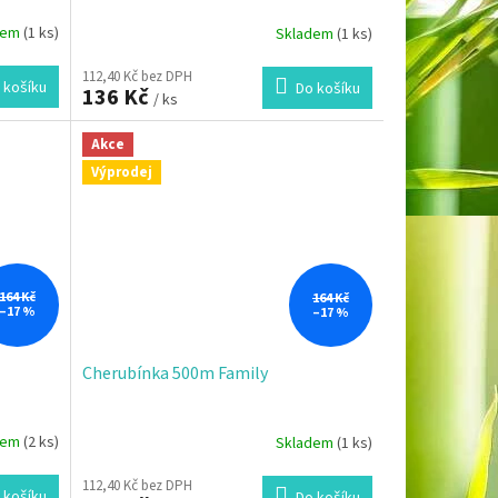
dem
(1 ks)
Skladem
(1 ks)
112,40 Kč bez DPH
 košíku
Do košíku
136 Kč
/ ks
Akce
Výprodej
164 Kč
164 Kč
–17 %
–17 %
Cherubínka 500m Family
dem
(2 ks)
Skladem
(1 ks)
112,40 Kč bez DPH
 košíku