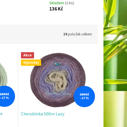
Skladem
(2 ks)
136 Kč
19
položek celkem
Akce
Výprodej
164 Kč
164 Kč
–17 %
–17 %
se
Cherubínka 500m Lazy