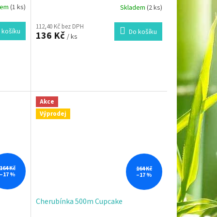
dem
(1 ks)
Skladem
(2 ks)
112,40 Kč bez DPH
 košíku
Do košíku
136 Kč
/ ks
Akce
Výprodej
164 Kč
164 Kč
–17 %
–17 %
Cherubínka 500m Cupcake