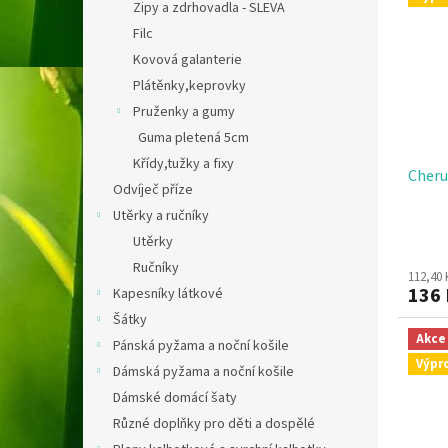
hvězdi
Zipy a zdrhovadla - SLEVA
Filc
Kovová galanterie
Plátěnky,keprovky
Pruženky a gumy
Guma pletená 5cm
Křídy,tužky a fixy
Cheru
Odvíječ příze
Utěrky a ručníky
Utěrky
Ručníky
112,40
136
Kapesníky látkové
Šátky
Akce
Pánská pyžama a noční košile
Výpr
Dámská pyžama a noční košile
Dámské domácí šaty
Různé doplňky pro děti a dospělé