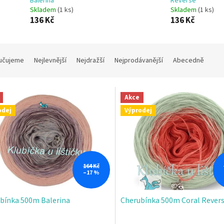
Balerina
Reverse
Skladem
(1 ks)
Skladem
(1 ks)
136 Kč
136 Kč
učujeme
Nejlevnější
Nejdražší
Nejprodávanější
Abecedně
Akce
odej
Výprodej
164 Kč
–17 %
bínka 500m Balerina
Cherubínka 500m Coral Rever