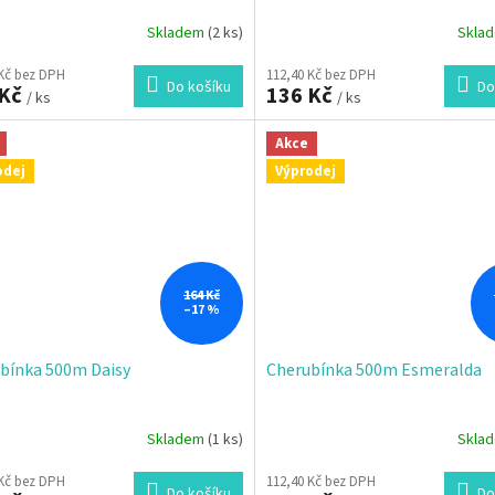
Skladem
(2 ks)
Skla
 Kč bez DPH
112,40 Kč bez DPH
Do košíku
Do
 Kč
136 Kč
/ ks
/ ks
Akce
odej
Výprodej
164 Kč
–17 %
bínka 500m Daisy
Cherubínka 500m Esmeralda
Skladem
(1 ks)
Skla
 Kč bez DPH
112,40 Kč bez DPH
Do košíku
Do