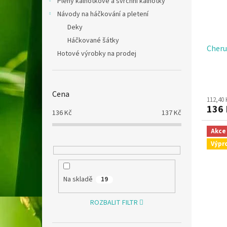
Pleny kalhotkové a svrchní kalhotky
Návody na háčkování a pletení
Deky
Háčkované šátky
Cher
Hotové výrobky na prodej
Cena
112,40
136
136
Kč
137
Kč
Akce
Výpr
Na skladě
19
ROZBALIT FILTR