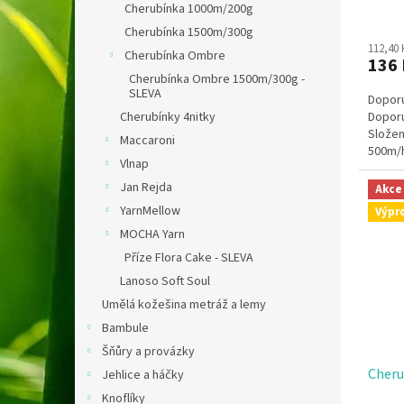
ů
Cherubínka 1000m/200g
Cherubínka 1500m/300g
112,40
Cherubínka Ombre
136
Cherubínka Ombre 1500m/300g -
SLEVA
Doporuč
Doporu
Cherubínky 4nitky
Složen
Maccaroni
500m/
Vlnap
Jan Rejda
Akce
YarnMellow
Výpr
MOCHA Yarn
Příze Flora Cake - SLEVA
Lanoso Soft Soul
Umělá kožešina metráž a lemy
Bambule
Šňůry a provázky
Cheru
Jehlice a háčky
Knoflíky