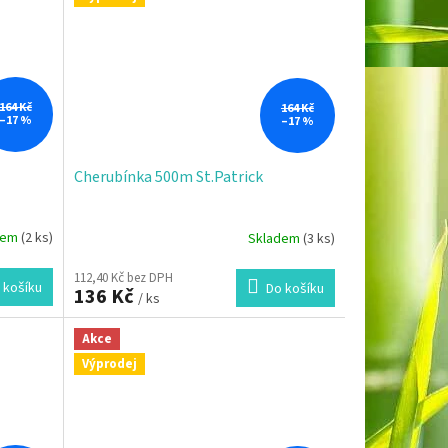
164 Kč
164 Kč
–17 %
–17 %
Cherubínka 500m St.Patrick
dem
(2 ks)
Skladem
(3 ks)
112,40 Kč bez DPH
 košíku
Do košíku
136 Kč
/ ks
Akce
Výprodej