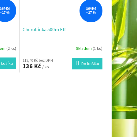
164 Kč
164 Kč
–17 %
–17 %
Cherubínka 500m Elf
dem
(2 ks)
Skladem
(1 ks)
112,40 Kč bez DPH
 košíku
Do košíku
136 Kč
/ ks