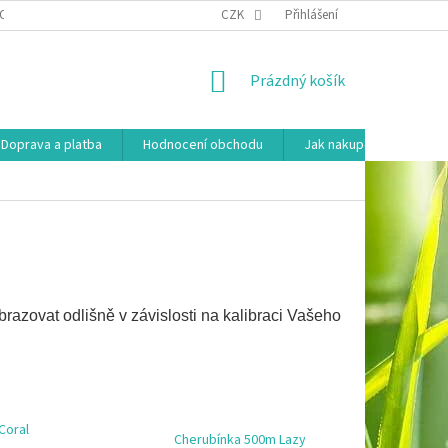
OSOBNÍCH ÚDAJŮ
HODNOCENÍ OBCHODU
CZK
Přihlášení
MOJE OBJEDNÁVKA
NÁKUPNÍ
Prázdný košík
KOŠÍK
Doprava a platba
Hodnocení obchodu
Jak nakupovat
Ko
brazovat odlišně
v závislosti na kalibraci Vašeho
Coral
Cherubínka 500m Lazy