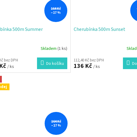
164 Kč
–17 %
ubínka 500m Summer
Cherubínka 500m Sunset
Skladem
(1 ks)
Skla
 Kč bez DPH
112,40 Kč bez DPH
Do košíku
Do
 Kč
136 Kč
/ ks
/ ks
odej
164 Kč
–17 %