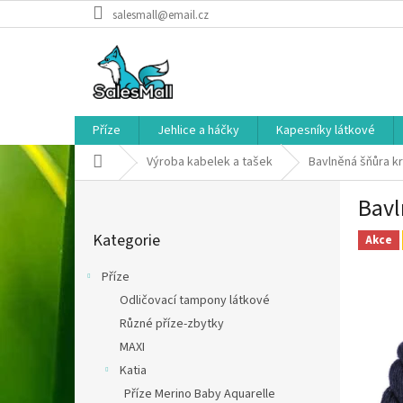
Přejít
salesmall@email.cz
na
obsah
Příze
Jehlice a háčky
Kapesníky látkové
Domů
Výroba kabelek a tašek
Bavlněná šňůra 
P
Bavl
o
Přeskočit
s
Kategorie
kategorie
Akce
t
r
Příze
a
Odličovací tampony látkové
n
Různé příze-zbytky
n
í
MAXI
p
Katia
a
Příze Merino Baby Aquarelle