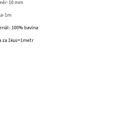
měr-10 mm
ka-1m
riál- 100% bavlna
a za 1kus=1metr