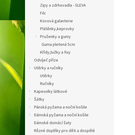
Zipy a zdrhovadla - SLEVA
Filc
Kovová galanterie
Plátěnky,keprovky
Pruženky a gumy
Guma pletená 5cm
Křídy,tužky a fixy
Odvíječ příze
Utěrky a ručníky
Utěrky
Ručníky
Kapesníky látkové
Šátky
Pánská pyžama a noční košile
Dámská pyžama a noční košile
Dámské domácí šaty
Různé doplňky pro děti a dospělé