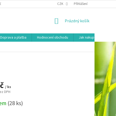
OSOBNÍCH ÚDAJŮ
HODNOCENÍ OBCHODU
CZK
Přihlášení
MOJE OBJEDNÁVKA
NÁKUPNÍ
Prázdný košík
KOŠÍK
Doprava a platba
Hodnocení obchodu
Jak nakupovat
Ko
Kč
/ ks
bez DPH
dem
(28 ks)