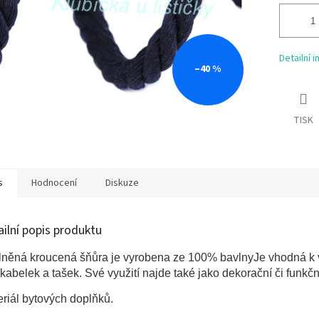
Detailní 
–40 %
TISK
s
Hodnocení
Diskuze
ailní popis produktu
lněná kroucená šňůra je vyrobena ze 100% bavlny
Je vhodná k 
kabelek a tašek. Své využití najde také jako dekorační či funkčn
riál bytových doplňků.