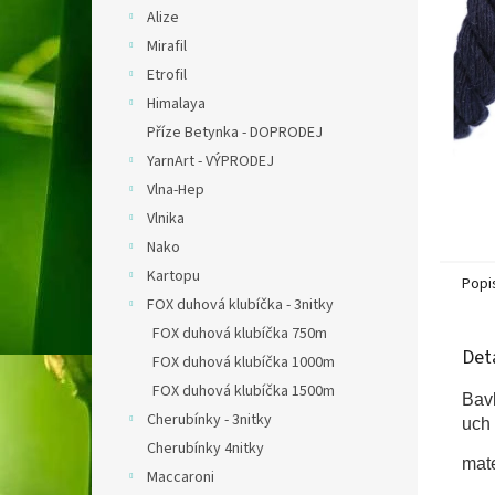
n
Alize
e
Mirafil
l
Etrofil
Himalaya
Příze Betynka - DOPRODEJ
YarnArt - VÝPRODEJ
Vlna-Hep
Vlnika
Nako
Kartopu
Popi
FOX duhová klubíčka - 3nitky
FOX duhová klubíčka 750m
Det
FOX duhová klubíčka 1000m
FOX duhová klubíčka 1500m
Bav
Cherubínky - 3nitky
uch 
Cherubínky 4nitky
mate
Maccaroni