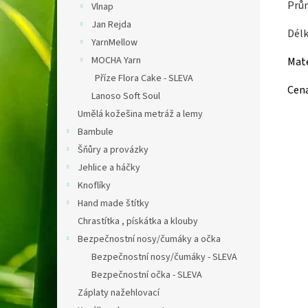
Prů
Vlnap
Jan Rejda
Dél
YarnMellow
MOCHA Yarn
Mate
Příze Flora Cake - SLEVA
Cen
Lanoso Soft Soul
Umělá kožešina metráž a lemy
Bambule
Šňůry a provázky
Jehlice a háčky
Knoflíky
Hand made štítky
Chrastítka , pískátka a klouby
Bezpečnostní nosy/čumáky a očka
Bezpečnostní nosy/čumáky - SLEVA
Bezpečnostní očka - SLEVA
Záplaty nažehlovací