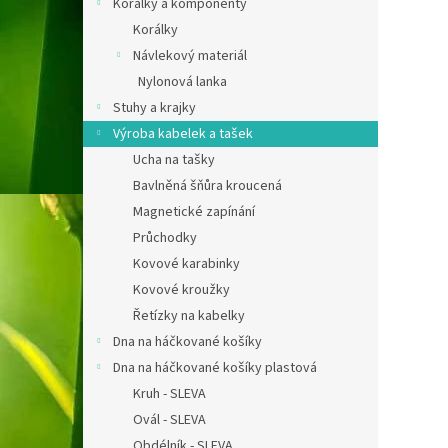
Korálky a komponenty
Korálky
Návlekový materiál
Nylonová lanka
Stuhy a krajky
Výroba kabelek a tašek
Ucha na tašky
Bavlněná šňůra kroucená
Magnetické zapínání
Průchodky
Kovové karabinky
Kovové kroužky
Řetízky na kabelky
Dna na háčkované košíky
Dna na háčkované košíky plastová
Kruh - SLEVA
Ovál - SLEVA
Obdélník - SLEVA