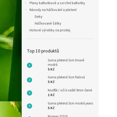
Pleny kalhotkové a svrchní kalhotky
Návody na háčkování a pletení
Deky
Háčkované šátky
Hotové výrobky na prodej
Top 10 produktů
Guma pletená 5cm tmavě
modrá
5 Kč
Guma pletená 5cm fialová
5 Kč
Knoflík / oči k našití 9mm černé
1 Kč
Guma pletená 5cm modrá jeans
5 Kč
Norway 51519