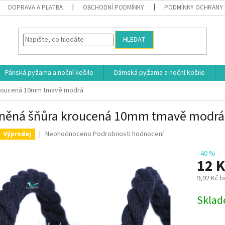
DOPRAVA A PLATBA
OBCHODNÍ PODMÍNKY
PODMÍNKY OCHRANY 
HLEDAT
Pánská pyžama a noční košile
Dámská pyžama a noční košile
kroucená 10mm tmavě modrá
něná šňůra kroucená 10mm tmavě modrá
Průměrné
Neohodnoceno
Podrobnosti hodnocení
Výprodej
hodnocení
produktu
–40 %
12 
je
0,0
9,92 Kč 
z
5
Měrná
Skla
hvězdiček.
cena: