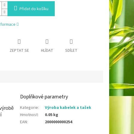
Přidat do košíku
informace
ZEPTAT SE
HLÍDAT
SDÍLET
Doplňkové parametry
Kategorie
:
Výroba kabelek a tašek
výrobě
Hmotnost
:
0.05 kg
í
EAN
:
2000000000254