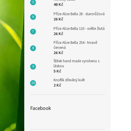
48 Kč
Příze Alize Bella 28 - starorůžová
26 Kč
Příze Alize Bella 110 - světle žlutá
26 Kč
Příze Alize Bella 254 - tmavě
červená
26 Kč
Štítek hand made vyrobeno s
láskou
5 Kč
Knoflík dřevěný květ
2 Kč
Facebook