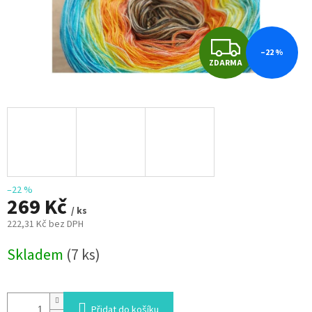
Z
–22 %
ZDARMA
D
A
R
M
A
–22 %
269 Kč
/ ks
222,31 Kč bez DPH
Měrná
Skladem
(7 ks)
cena:
Přidat do košíku