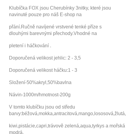
Klubíčka FOX jsou Cherubínky 3nitky, které jsou
navinuté pouze pro náš E-shop na
přání.
Ručně navíjené vrstvené tenké příze s
dlouhými
barevnými přechody.Vhodné na
pletení i háčkování .
Doporučená velikost jehlic: 2 - 3,5
Doporučená velikost háčku:1 - 3
Složení-50%akryl,50%bavlna
Návin-1000m/hmotnost-200g
V tomto klubíčku jsou od středu
barvy:béžová,mokka,antracitová,mango,lososová,žlutá,
kiwi,pistácie,capri,trávově zelená,aqua,tyrkys a mořská
modrá.