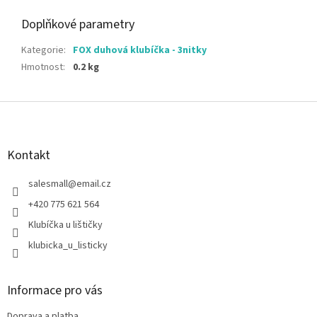
Doplňkové parametry
Kategorie
:
FOX duhová klubíčka - 3nitky
Hmotnost
:
0.2 kg
Z
á
p
a
Kontakt
t
í
salesmall
@
email.cz
+420 775 621 564
Klubíčka u lištičky
klubicka_u_listicky
Informace pro vás
Doprava a platba