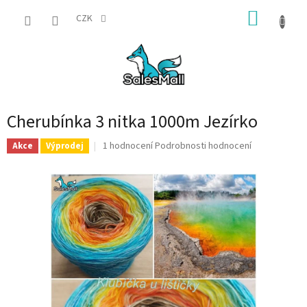
Přejít
NÁKUP
na
CZK
obsah
KOŠÍK
Cherubínka 3 nitka 1000m Jezírko
Průměrné
1 hodnocení
Podrobnosti hodnocení
Akce
Výprodej
hodnocení
produktu
je
5,0
z
5
hvězdiček.