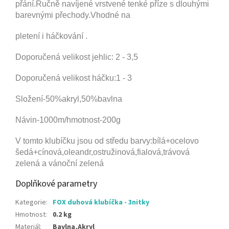
přání.
Ručně navíjené vrstvené tenké příze s dlouhými
barevnými přechody.Vhodné na
pletení i háčkování .
Doporučená velikost jehlic: 2 - 3,5
Doporučená velikost háčku:1 - 3
Složení-50%akryl,50%bavlna
Návin-1000m/hmotnost-200g
V tomto klubíčku jsou od středu barvy
:bílá+ocelovo
šedá+cínová,oleandr,ostružinová,fialová,trávová
zelená a vánoční zelená
Doplňkové parametry
Kategorie
:
FOX duhová klubíčka - 3nitky
Hmotnost
:
0.2 kg
Materiál
:
Bavlna,Akryl