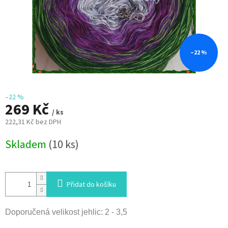
–22 %
–22 %
269 Kč
/ ks
222,31 Kč bez DPH
Měrná
Skladem
(10 ks)
cena:
Přidat do košíku
Doporučená velikost jehlic: 2 - 3,5