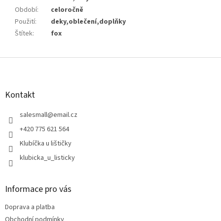
Období
:
celoročně
Použití
:
deky,oblečení,doplňky
Štítek
:
fox
Z
á
p
a
Kontakt
t
í
salesmall
@
email.cz
+420 775 621 564
Klubíčka u lištičky
klubicka_u_listicky
Informace pro vás
Doprava a platba
Obchodní podmínky