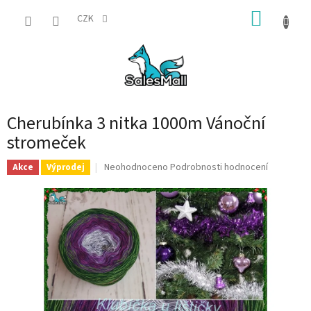
Přejít
NÁKUP
na
CZK
obsah
KOŠÍK
Cherubínka 3 nitka 1000m Vánoční
stromeček
Průměrné
Neohodnoceno
Podrobnosti hodnocení
Akce
Výprodej
hodnocení
produktu
je
0,0
z
5
hvězdiček.