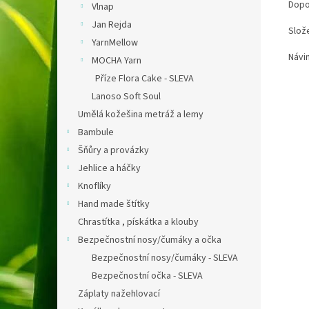
Dopo
Vlnap
Jan Rejda
Slož
YarnMellow
Návi
MOCHA Yarn
Příze Flora Cake - SLEVA
Lanoso Soft Soul
Umělá kožešina metráž a lemy
Bambule
Šňůry a provázky
Jehlice a háčky
Knoflíky
Hand made štítky
Chrastítka , pískátka a klouby
Bezpečnostní nosy/čumáky a očka
Bezpečnostní nosy/čumáky - SLEVA
Bezpečnostní očka - SLEVA
Záplaty nažehlovací