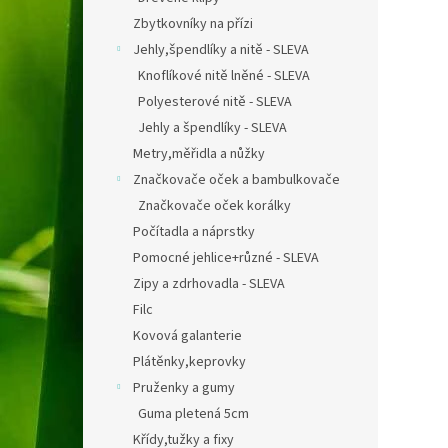
Zbytkovníky na přízi
Jehly,špendlíky a nitě - SLEVA
Knoflíkové nitě lněné - SLEVA
Polyesterové nitě - SLEVA
Jehly a špendlíky - SLEVA
Metry,měřidla a nůžky
Značkovače oček a bambulkovače
Značkovače oček korálky
Počítadla a náprstky
Pomocné jehlice+různé - SLEVA
Zipy a zdrhovadla - SLEVA
Filc
Kovová galanterie
Plátěnky,keprovky
Pruženky a gumy
Guma pletená 5cm
Křídy,tužky a fixy