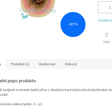
Detailní 
–17 %
TISK
s
Podobné (1)
Hodnocení
Diskuze
ailní popis produktu
ě navíjené vrstvené tenké příze s dlouhými barevnými přechody.Vhodné na 
vání .
učená velikost jehlic: 2 - 3,5