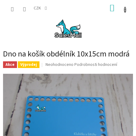
Přejít
NÁKUP
na
CZK
obsah
KOŠÍK
Dno na košík obdélník 10x15cm modrá
Průměrné
Neohodnoceno
Podrobnosti hodnocení
Akce
Výprodej
hodnocení
produktu
je
0,0
z
5
hvězdiček.