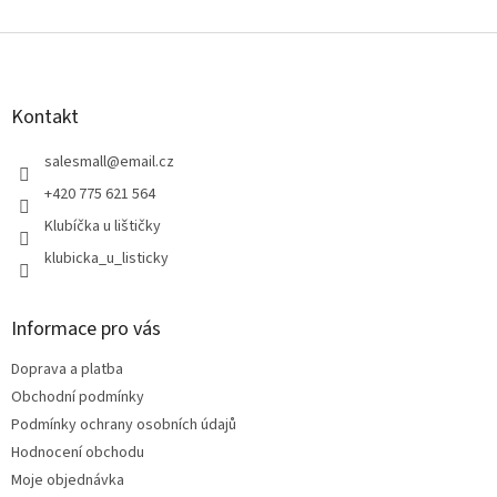
Z
á
p
a
Kontakt
t
í
salesmall
@
email.cz
+420 775 621 564
Klubíčka u lištičky
klubicka_u_listicky
Informace pro vás
Doprava a platba
Obchodní podmínky
Podmínky ochrany osobních údajů
Hodnocení obchodu
Moje objednávka