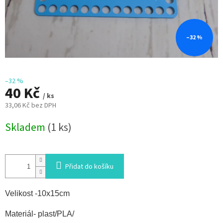
–32 %
–32 %
40 Kč
/ ks
33,06 Kč bez DPH
Měrná
Skladem
(1 ks)
cena:
Přidat do košíku
Velikost -10x15cm
Materiál- plast/PLA/