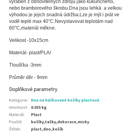
vyráběn z obnovitelných zdrojů jako kukuřičného,
nebo bramborového škrobu.Dna jsou lehká a velkou
výhodou je jejich snadná údržba.Lze je mýt i prát ve
vodě teplé max
40°
C.Nevystavovat teplotám nad
60
°C,materiál měkne.
Velikost -10x15cm
Materiál- plast/PLA/
Tloušťka -3mm
Průměr děr - 9mm
Doplňkové parametry
Kategorie
:
Dna na háčkované košíky plastová
Hmotnost
:
0.035 kg
Materiál
:
Plast
Použití
:
košíky,tašky,dekorace,misky
Štítek
:
plast,dno,košík