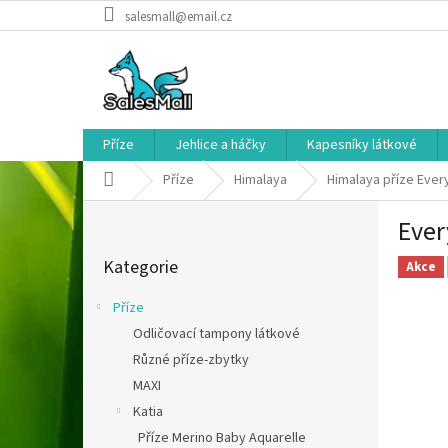
Přejít
salesmall@email.cz
na
obsah
Příze
Jehlice a háčky
Kapesníky látkové
Domů
Příze
Himalaya
Himalaya příze Ever
P
Ever
o
Přeskočit
s
Kategorie
kategorie
Akce
t
r
Příze
a
Odličovací tampony látkové
n
Různé příze-zbytky
n
í
MAXI
p
Katia
a
Příze Merino Baby Aquarelle