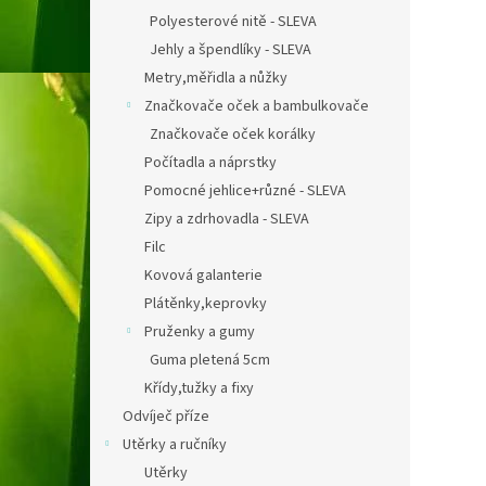
Polyesterové nitě - SLEVA
Jehly a špendlíky - SLEVA
Metry,měřidla a nůžky
Značkovače oček a bambulkovače
Značkovače oček korálky
Počítadla a náprstky
Pomocné jehlice+různé - SLEVA
Zipy a zdrhovadla - SLEVA
Filc
Kovová galanterie
Plátěnky,keprovky
Pruženky a gumy
Guma pletená 5cm
Křídy,tužky a fixy
Odvíječ příze
Utěrky a ručníky
Utěrky