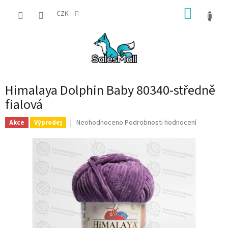
Přejít
NÁKUP
na
CZK
obsah
KOŠÍK
Himalaya Dolphin Baby 80340-středně
fialová
Průměrné
Neohodnoceno
Podrobnosti hodnocení
Akce
Výprodej
hodnocení
produktu
je
0,0
z
5
hvězdiček.