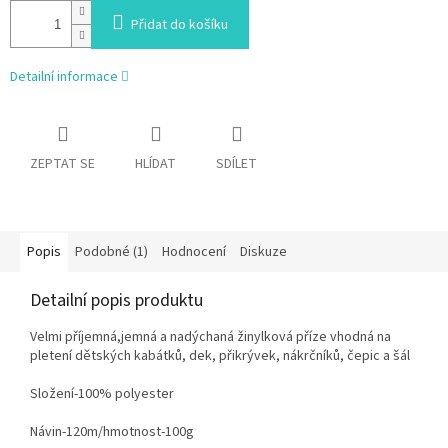
Přidat do košíku
Detailní informace
ZEPTAT SE
HLÍDAT
SDÍLET
Popis
Podobné (1)
Hodnocení
Diskuze
Detailní popis produktu
Velmi příjemná,jemná a nadýchaná žinylková příze vhodná na
pletení dětských kabátků, dek, přikrývek, nákrčníků, čepic a šál
Složení-100% polyester
Návin-120m/hmotnost-100g