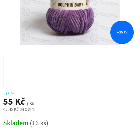
–15 %
–15 %
55 Kč
/ ks
45,45 Kč bez DPH
Měrná
Skladem
(16 ks)
cena: