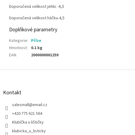
Doporučená velikost jehlic -6,5
Doporučená velikost háčku-4,5
Doplňkové parametry
Kategorie
:
Příze
Hmotnost
:
0.1 kg
EAN
:
2000000001259
Z
á
p
a
Kontakt
t
í
salesmall
@
email.cz
+420 775 621 564
Klubíčka u lištičky
klubicka_u_listicky