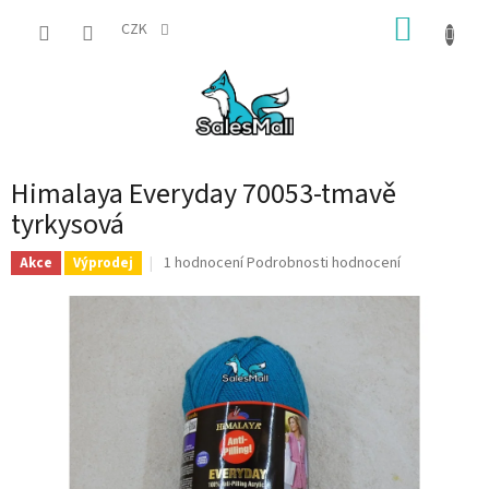
Přejít
NÁKUP
na
CZK
obsah
KOŠÍK
Himalaya Everyday 70053-tmavě
tyrkysová
Průměrné
1 hodnocení
Podrobnosti hodnocení
Akce
Výprodej
hodnocení
produktu
je
5,0
z
5
hvězdiček.