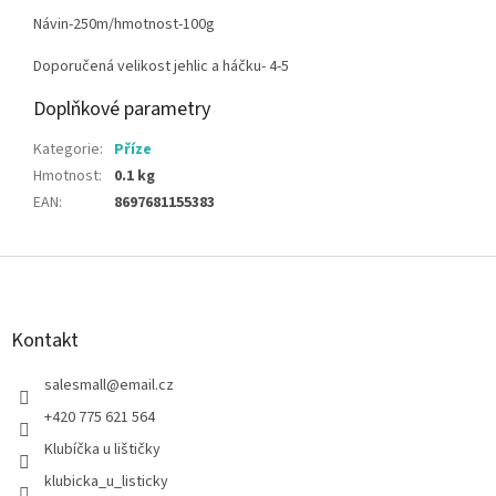
Návin-250m/hmotnost-100g
Doporučená velikost jehlic a háčku- 4-5
Doplňkové parametry
Kategorie
:
Příze
Hmotnost
:
0.1 kg
EAN
:
8697681155383
Z
á
p
a
Kontakt
t
í
salesmall
@
email.cz
+420 775 621 564
Klubíčka u lištičky
klubicka_u_listicky