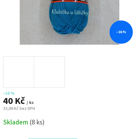
–16 %
–16 %
40 Kč
/ ks
33,06 Kč bez DPH
Měrná
Skladem
(8 ks)
cena: