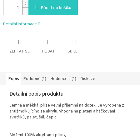
Přidat do košíku
Detailní informace
ZEPTAT SE
HLÍDAT
SDÍLET
Popis
Podobné (1)
Hodnocení (1)
Diskuze
Detailní popis produktu
Jemná a měkká příze velmi příjemná na dotek. Je vyrobena z
antižmolkujícího se akrylu. Vhodná na pletení a háčkování
svetříků, palet, šál, čepic.
Složení-100% akryl anti-pilling