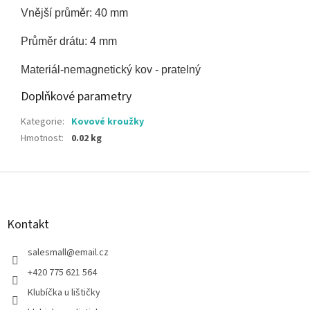
Vnější průměr: 40 mm
Průměr drátu: 4 mm
Materiál-nemagnetický kov - pratelný
Doplňkové parametry
Kategorie
:
Kovové kroužky
Hmotnost
:
0.02 kg
Z
á
p
a
Kontakt
t
í
salesmall
@
email.cz
+420 775 621 564
Klubíčka u lištičky