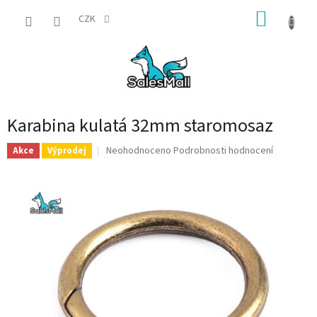
Přejít
NÁKUP
na
CZK
obsah
KOŠÍK
Karabina kulatá 32mm staromosaz
Průměrné
Neohodnoceno
Podrobnosti hodnocení
Akce
Výprodej
hodnocení
produktu
je
0,0
z
5
hvězdiček.