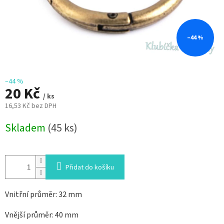
–44 %
–44 %
20 Kč
/ ks
16,53 Kč bez DPH
Měrná
Skladem
(45 ks)
cena:
Přidat do košíku
Vnitřní průměr: 32 mm
Vnější průměr: 40 mm