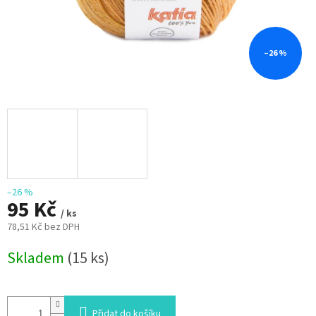
–26 %
–26 %
95 Kč
/ ks
78,51 Kč bez DPH
Měrná
Skladem
(15 ks)
cena:
Přidat do košíku