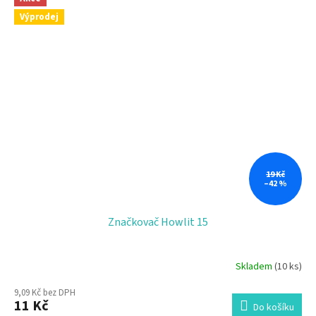
Výprodej
19 Kč
–42 %
Značkovač Howlit 15
Skladem
(10 ks)
9,09 Kč bez DPH
11 Kč
Do košíku