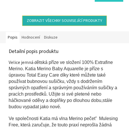
ZOBRAZIT VŠECHNY SOUVISEJÍCÍ PRODUKTY
Popis
Hodnocení
Diskuze
Detailní popis produktu
Velice jemná d
ětská příze ve složení 100% Extrafine
Merino.
Katia Merino Baby Aquarelle je příze s
úpravou Total Easy Care díky které můžete také
používat bubnovou sušičku, vždy s dodržením
správných opatření a správným používáním sušičky a
pracích prostředků. Užijte si své pletené nebo
háčkované oděvy a doplňky po dlouhou dobu,stále
budou vypadat jako nové.
Ve společnosti Katia má vlna Merino pečetˇ Mulesing
Free, která zaručuje, že touto praxí neprošla žádná