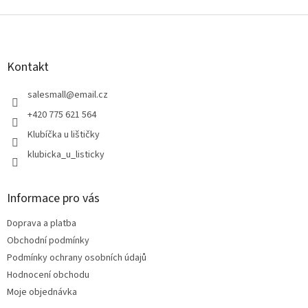
Z
á
p
a
Kontakt
t
í
salesmall
@
email.cz
+420 775 621 564
Klubíčka u lištičky
klubicka_u_listicky
Informace pro vás
Doprava a platba
Obchodní podmínky
Podmínky ochrany osobních údajů
Hodnocení obchodu
Moje objednávka