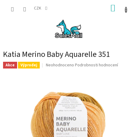
Přejít
NÁKUP
na
CZK
obsah
KOŠÍK
Katia Merino Baby Aquarelle 351
Průměrné
Neohodnoceno
Podrobnosti hodnocení
Akce
Výprodej
hodnocení
produktu
je
0,0
z
5
hvězdiček.