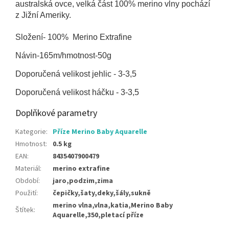
australská ovce, velká část 100% merino vlny pochází
z Jižní Ameriky.
Složení- 100% Merino Extrafine
Návin-165m/hmotnost-50g
Doporučená velikost jehlic - 3-3,5
Doporučená velikost háčku - 3-3,5
Doplňkové parametry
Kategorie
:
Příze Merino Baby Aquarelle
Hmotnost
:
0.5 kg
EAN
:
8435407900479
Materiál
:
merino extrafine
Období
:
jaro,podzim,zima
Použití
:
čepičky,šaty,deky,šály,sukně
merino vlna,vlna,katia,Merino Baby
Štítek
:
Aquarelle,350,pletací příze