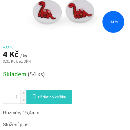
–33 %
–33 %
4 Kč
/ ks
3,31 Kč bez DPH
Měrná
Skladem
(54 ks)
cena:
Přidat do košíku
Rozměry:15,4mm
Složení:plast