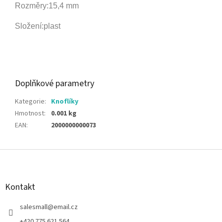
Rozměry:15,4 mm
Složení:plast
Doplňkové parametry
Kategorie
:
Knoflíky
Hmotnost
:
0.001 kg
EAN
:
2000000000073
Z
á
p
a
Kontakt
t
í
salesmall
@
email.cz
+420 775 621 564