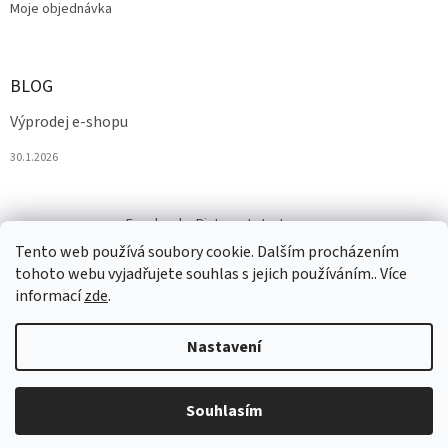
Moje objednávka
BLOG
Výprodej e-shopu
30.1.2026
Facebook
Pinterest
Instagram
Tento web používá soubory cookie. Dalším procházením
tohoto webu vyjadřujete souhlas s jejich používáním.. Více
informací
zde
.
Nastavení
Vytvořil Shoptet
Souhlasím
Copyright 2026
Salesmall.cz
. Všechna práva vyhrazena.