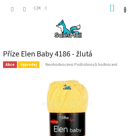
Přejít
NÁKUP
na
CZK
obsah
KOŠÍK
Příze Elen Baby 4186 - žlutá
Průměrné
Neohodnoceno
Podrobnosti hodnocení
Akce
Výprodej
hodnocení
produktu
je
0,0
z
5
hvězdiček.