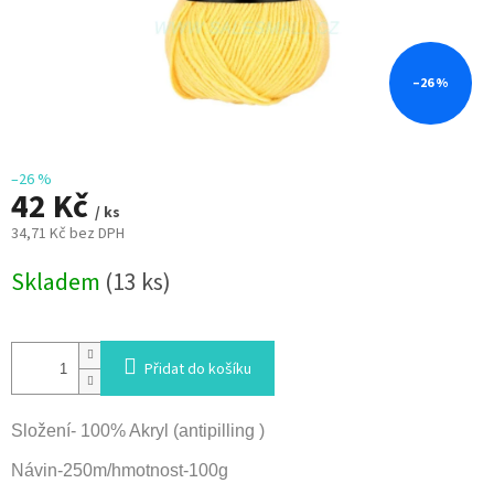
–26 %
–26 %
42 Kč
/ ks
34,71 Kč bez DPH
Měrná
Skladem
(13 ks)
cena:
Přidat do košíku
Složení- 100% Akryl (antipilling )
Návin-250m/hmotnost-100g