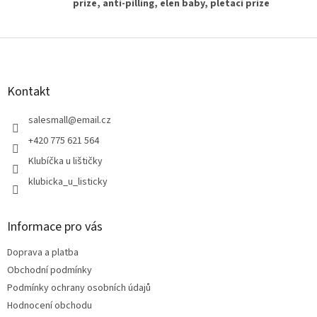
prize, anti-pilling, elen baby, pletaci prize
Z
á
p
a
Kontakt
t
í
salesmall
@
email.cz
+420 775 621 564
Klubíčka u lištičky
klubicka_u_listicky
Informace pro vás
Doprava a platba
Obchodní podmínky
Podmínky ochrany osobních údajů
Hodnocení obchodu