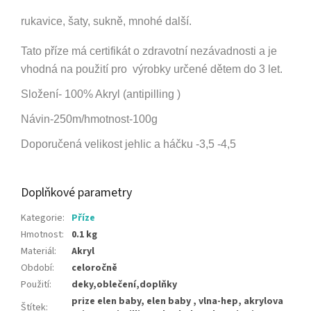
rukavice, šaty, sukně, mnohé další.
Tato příze má certifikát o zdravotní nezávadnosti a je
vhodná na použití pro výrobky určené dětem do 3 let.
Složení- 100% Akryl (antipilling )
Návin-250m/hmotnost-100g
Doporučená velikost jehlic a háčku -3,5 -4,5
Doplňkové parametry
Kategorie
:
Příze
Hmotnost
:
0.1 kg
Materiál
:
Akryl
Období
:
celoročně
Použití
:
deky,oblečení,doplňky
prize elen baby, elen baby , vlna-hep, akrylova
Štítek
: