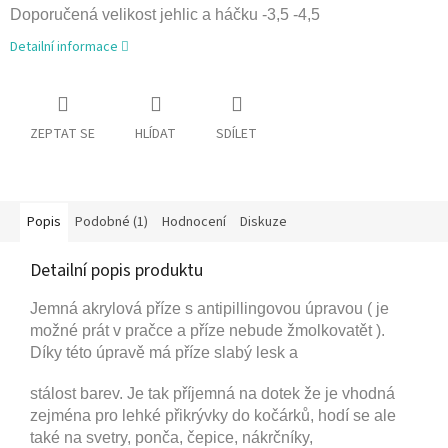
Doporučená velikost jehlic a háčku -3,5 -4,5
Detailní informace
ZEPTAT SE
HLÍDAT
SDÍLET
Popis
Podobné (1)
Hodnocení
Diskuze
Detailní popis produktu
Jemná akrylová příze s antipillingovou úpravou ( je
možné prát v pračce a příze nebude žmolkovatět ).
Díky této úpravě má příze slabý lesk a
stálost barev. Je tak příjemná na dotek že je vhodná
zejména pro
lehké přikrývky do kočárků, hodí se ale
také na svetry, ponča, čepice, nákrčníky,