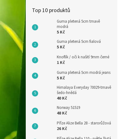
Top 10 produktů
Guma pletená 5cm tmavě
modrá
5 Kč
Guma pletená 5cm fialová
5 Kč
Knoflík / oči k našití 9mm černé
1 Kč
Guma pletená 5cm modrá jeans
5 Kč
Himalaya Everyday 70029-tmavě
šedo-hnědá
40 Kč
Norway 51519
48 Kč
Příze Alize Bella 28 - starorůžová
26 Kč
Příze Alize Bella 110 - světle žlutá