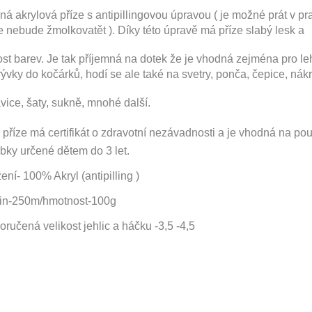
á akrylová příze s antipillingovou úpravou ( je možné prát v pr
e nebude žmolkovatět ). Díky této úpravě má příze slabý lesk a
ost barev. Je tak příjemná na dotek že je vhodná zejména pro
le
rývky do kočárků, hodí se ale také na svetry, ponča, čepice, nákr
vice, šaty, sukně, mnohé další.
 příze má certifikát o zdravotní nezávadnosti a je vhodná na pou
bky určené dětem do 3 let.
ení- 100% Akryl (antipilling )
in-250m/hmotnost-100g
ručená velikost jehlic a háčku -3,5 -4,5