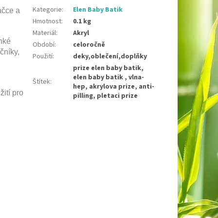
Kategorie
:
Elen Baby Batik
ačce a
Hmotnost
:
0.1 kg
Materiál
:
Akryl
hké
Období
:
celoročně
čníky,
Použití
:
deky,oblečení,doplňky
prize elen baby batik,
elen baby batik , vlna-
Štítek
:
hep, akrylova prize, anti-
žití pro
pilling, pletaci prize