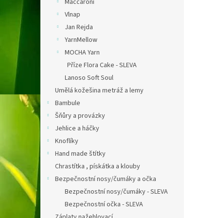
Maccaroni
Vlnap
Jan Rejda
YarnMellow
MOCHA Yarn
Příze Flora Cake - SLEVA
Lanoso Soft Soul
Umělá kožešina metráž a lemy
Bambule
Šňůry a provázky
Jehlice a háčky
Knoflíky
Hand made štítky
Chrastítka , pískátka a klouby
Bezpečnostní nosy/čumáky a očka
Bezpečnostní nosy/čumáky - SLEVA
Bezpečnostní očka - SLEVA
Záplaty nažehlovací