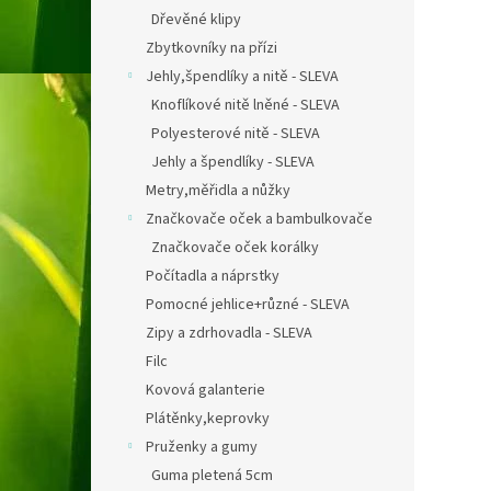
Dřevěné klipy
Zbytkovníky na přízi
Jehly,špendlíky a nitě - SLEVA
Knoflíkové nitě lněné - SLEVA
Polyesterové nitě - SLEVA
Jehly a špendlíky - SLEVA
Metry,měřidla a nůžky
Značkovače oček a bambulkovače
Značkovače oček korálky
Počítadla a náprstky
Pomocné jehlice+různé - SLEVA
Zipy a zdrhovadla - SLEVA
Filc
Kovová galanterie
Plátěnky,keprovky
Pruženky a gumy
Guma pletená 5cm