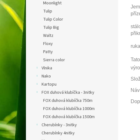
Moonlight
Jemn
Tulip
příz
Tulip Color
stál
Tulip Big
přik
Waltz
Floxy
ruka
Patty
Sierra color
Tato
Vlnika
výro
Nako
Slož
Kartopu
Náv
FOX duhová klubíčka - 3nitky
FOX duhová klubíčka 750m
Dopo
FOX duhová klubíčka 1000m
FOX duhová klubíčka 1500m
Cherubínky - 3nitky
Cherubínky 4nitky