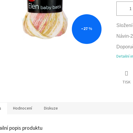
Složení-
–27 %
Návin-
Doporuče
Detailní 
TISK
s
Hodnocení
Diskuze
ailní popis produktu