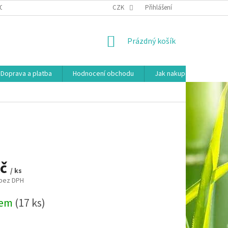
OSOBNÍCH ÚDAJŮ
HODNOCENÍ OBCHODU
CZK
Přihlášení
MOJE OBJEDNÁVKA
NÁKUPNÍ
Prázdný košík
KOŠÍK
Doprava a platba
Hodnocení obchodu
Jak nakupovat
Ko
Kč
/ ks
 bez DPH
dem
(17 ks)