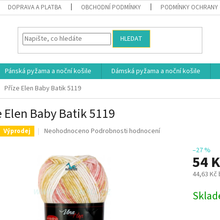
DOPRAVA A PLATBA
OBCHODNÍ PODMÍNKY
PODMÍNKY OCHRANY 
HLEDAT
Pánská pyžama a noční košile
Dámská pyžama a noční košile
Příze Elen Baby Batik 5119
e Elen Baby Batik 5119
Průměrné
Neohodnoceno
Podrobnosti hodnocení
Výprodej
hodnocení
produktu
–27 %
54 
je
0,0
44,63 Kč
z
5
Měrná
Skla
hvězdiček.
cena: