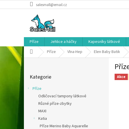
Přejít
salesmall@email.cz
na
obsah
Příze
Jehlice a háčky
Kapesníky látkové
Domů
Příze
Vlna-Hep
Elen Baby Batik
P
Příz
o
Přeskočit
s
Kategorie
kategorie
Akce
t
r
Příze
a
Odličovací tampony látkové
n
Různé příze-zbytky
n
í
MAXI
p
Katia
a
Příze Merino Baby Aquarelle