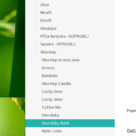
n
Alize
e
Mirafil
l
Etrofil
Himalaya
Příze Betynka - DOPRODEJ
YarnArt - VÝPRODEJ
Vlna-Hep
Vlna Hep Acorus new
Acorus
Bambule
Vlna Hep Camilla
Cordy 5mm
Cordy 3mm
Cotton Mix
Popi
Elen Baby
Elen Baby Batik
Det
Matic Color