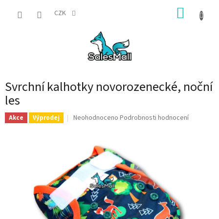
Přejít
NÁKUP
na
CZK
obsah
KOŠÍK
Svrchní kalhotky novorozenecké, noční
les
Průměrné
Neohodnoceno
Podrobnosti hodnocení
Akce
Výprodej
hodnocení
produktu
je
0,0
z
5
hvězdiček.