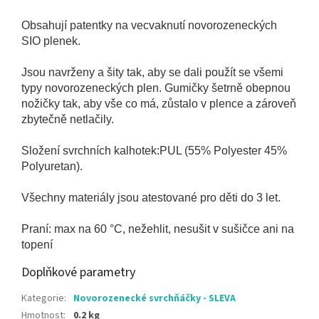
Obsahují patentky na vecvaknutí novorozeneckých
SIO plenek.
Jsou navrženy a šity tak, aby se dali použít se všemi
typy novorozeneckých plen. Gumičky šetrně obepnou
nožičky tak, aby vše co má, zůstalo v plence a zároveň
zbytečně netlačily.
Složení svrchních kalhotek:PUL (55% Polyester 45%
Polyuretan).
Všechny materiály jsou atestované pro děti do 3 let.
Praní: max na 60 °C, nežehlit, nesušit v sušičce ani na
topení
Doplňkové parametry
Kategorie
:
Novorozenecké svrchňáčky - SLEVA
Hmotnost
:
0.2 kg