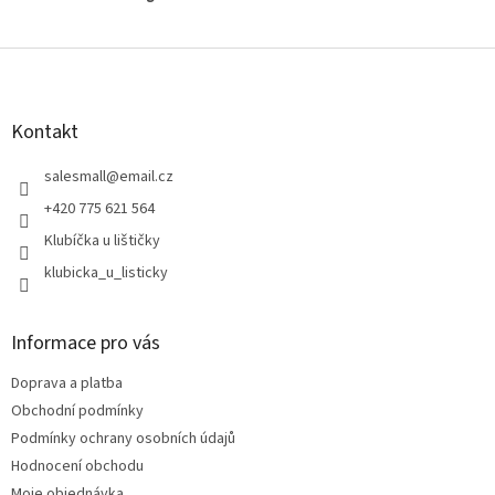
Z
á
p
a
Kontakt
t
í
salesmall
@
email.cz
+420 775 621 564
Klubíčka u lištičky
klubicka_u_listicky
Informace pro vás
Doprava a platba
Obchodní podmínky
Podmínky ochrany osobních údajů
Hodnocení obchodu
Moje objednávka