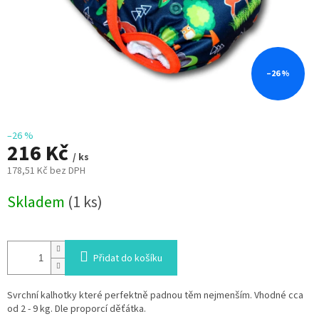
–26 %
–26 %
216 Kč
/ ks
178,51 Kč bez DPH
Měrná
Skladem
(1 ks)
cena:
Přidat do košíku
Svrchní kalhotky které perfektně padnou těm nejmenším. Vhodné cca
od 2 - 9 kg. Dle proporcí děťátka.