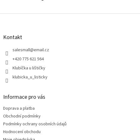
Z
á
p
a
Kontakt
t
í
salesmall
@
email.cz
+420 775 621 564
Klubíčka u lištičky
klubicka_u_listicky
Informace pro vás
Doprava a platba
Obchodní podmínky
Podmínky ochrany osobních údajů
Hodnocení obchodu
Moje objednávka