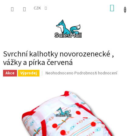
Přejít
NÁKUP
na
CZK
obsah
KOŠÍK
Svrchní kalhotky novorozenecké ,
vážky a pírka červená
Průměrné
Neohodnoceno
Podrobnosti hodnocení
Akce
Výprodej
hodnocení
produktu
je
0,0
z
5
hvězdiček.