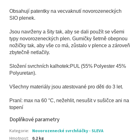
Obsahují patentky na vecvaknutí novorozeneckých
SIO plenek.
Jsou navrženy a šity tak, aby se dali použít se všemi
typy novorozeneckých plen. Gumičky šetrně obepnou
nožičky tak, aby vše co má, zůstalo v plence a zároveň
zbytečně netlačily.
Složení svrchních kalhotek:PUL (55% Polyester 45%
Polyuretan).
Všechny materiály jsou atestované pro děti do 3 let.
Praní: max na 60 °C, nežehlit, nesušit v sušičce ani na
topení
Doplňkové parametry
Kategorie
:
Novorozenecké svrchňáčky - SLEVA
Hmotnost
:
0.2 kg