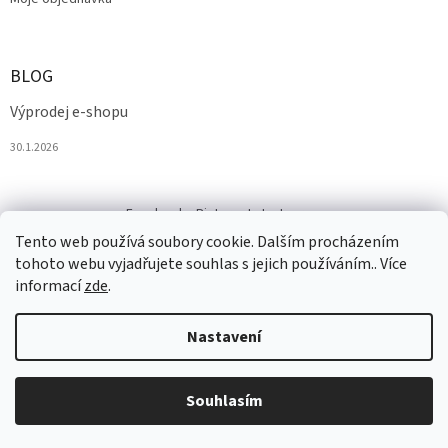
BLOG
Výprodej e-shopu
30.1.2026
Facebook
Pinterest
Instagram
Tento web používá soubory cookie. Dalším procházením
tohoto webu vyjadřujete souhlas s jejich používáním.. Více
informací
zde
.
Nastavení
Vytvořil Shoptet
Souhlasím
Copyright 2026
Salesmall.cz
. Všechna práva vyhrazena.