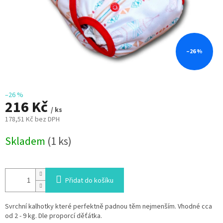
–26 %
–26 %
216 Kč
/ ks
178,51 Kč bez DPH
Měrná
Skladem
(1 ks)
cena:
Přidat do košíku
Svrchní kalhotky které perfektně padnou těm nejmenším. Vhodné cca
od 2 - 9 kg. Dle proporcí děťátka.