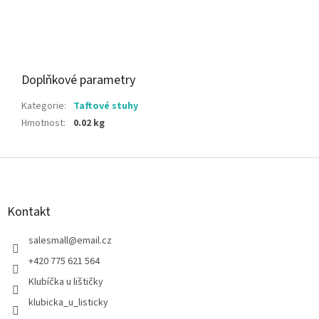
Doplňkové parametry
Kategorie
:
Taftové stuhy
Hmotnost
:
0.02 kg
Z
á
p
a
Kontakt
t
í
salesmall
@
email.cz
+420 775 621 564
Klubíčka u lištičky
klubicka_u_listicky