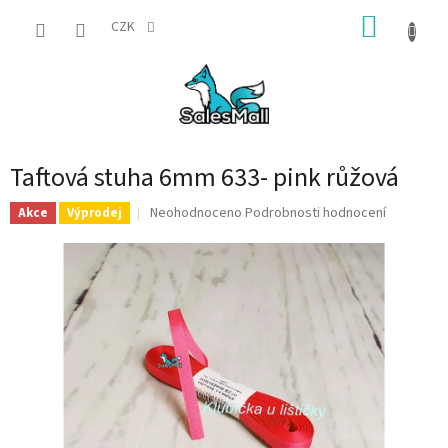
Přejít
NÁKUP
na
CZK
obsah
KOŠÍK
Taftová stuha 6mm 633- pink růžová
Průměrné
Neohodnoceno
Podrobnosti hodnocení
Akce
Výprodej
hodnocení
produktu
je
0,0
z
5
hvězdiček.