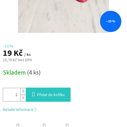
–13 %
–13 %
19 Kč
/ ks
15,70 Kč bez DPH
Měrná
Skladem
(4 ks)
cena:
Přidat do košíku
Detailní informace