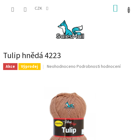
Přejít
NÁKUP
na
CZK
obsah
KOŠÍK
Tulip hnědá 4223
Průměrné
Neohodnoceno
Podrobnosti hodnocení
Akce
Výprodej
hodnocení
produktu
je
0,0
z
5
hvězdiček.