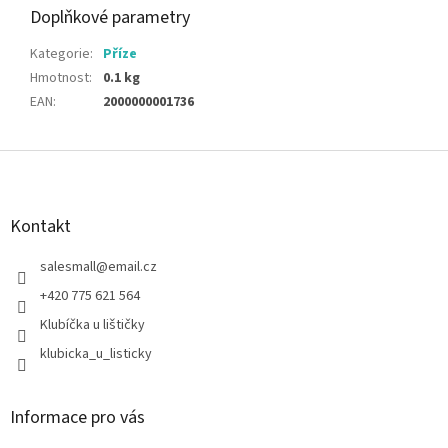
Doplňkové parametry
Kategorie
:
Příze
Hmotnost
:
0.1 kg
EAN
:
2000000001736
Z
á
p
a
Kontakt
t
í
salesmall
@
email.cz
+420 775 621 564
Klubíčka u lištičky
klubicka_u_listicky
Informace pro vás