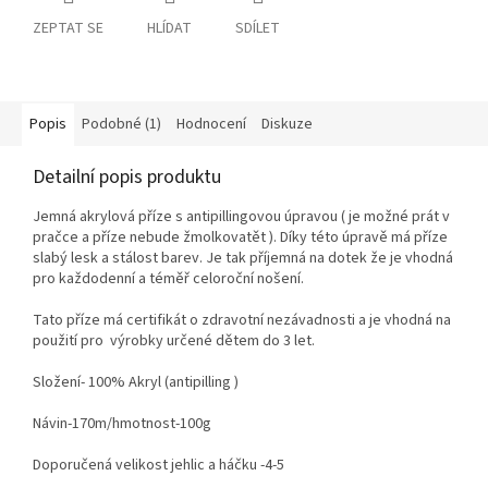
ZEPTAT SE
HLÍDAT
SDÍLET
Popis
Podobné (1)
Hodnocení
Diskuze
Detailní popis produktu
Jemná akrylová příze s antipillingovou úpravou ( je možné prát v
pračce a příze nebude žmolkovatět ). Díky této úpravě má příze
slabý lesk a stálost barev. Je tak příjemná na dotek že je vhodná
pro každodenní a téměř celoroční nošení.
Tato příze má certifikát o zdravotní nezávadnosti a je vhodná na
použití pro výrobky určené dětem do 3 let.
Složení- 100% Akryl (antipilling )
Návin-170m/hmotnost-100g
Doporučená velikost jehlic a háčku -4-5