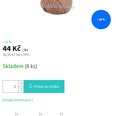
–18 %
–18 %
44 Kč
/ ks
36,36 Kč bez DPH
Měrná
Skladem
(8 ks)
cena:
Přidat do košíku
Detailní informace