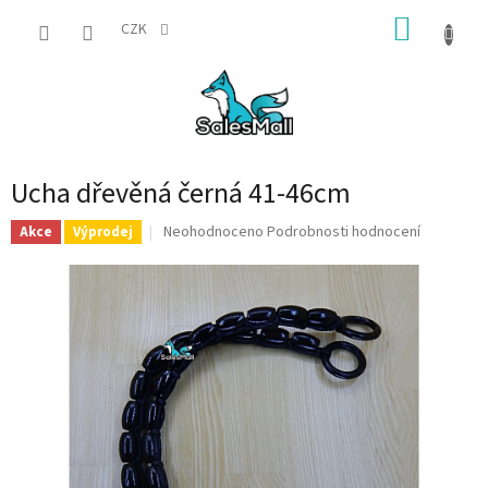
Přejít
NÁKUP
na
CZK
obsah
KOŠÍK
Ucha dřevěná černá 41-46cm
Průměrné
Neohodnoceno
Podrobnosti hodnocení
Akce
Výprodej
hodnocení
produktu
je
0,0
z
5
hvězdiček.