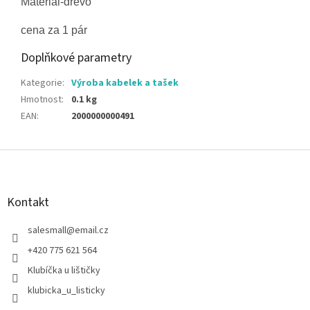
Materiál-dřevo
cena za 1 pár
Doplňkové parametry
Kategorie
:
Výroba kabelek a tašek
Hmotnost
:
0.1 kg
EAN
:
2000000000491
Z
á
p
a
Kontakt
t
í
salesmall
@
email.cz
+420 775 621 564
Klubíčka u lištičky
klubicka_u_listicky