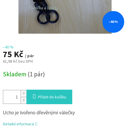
–40 %
–40 %
75 Kč
/ pár
61,98 Kč bez DPH
Měrná
Skladem
(1 pár)
cena:
Přidat do košíku
Ucho je tvořeno dřevěnými válečky
Detailní informace