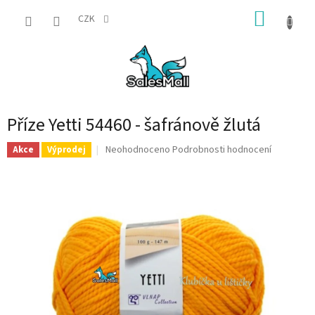
Přejít
NÁKUP
na
CZK
obsah
KOŠÍK
Příze Yetti 54460 - šafránově žlutá
Průměrné
Neohodnoceno
Podrobnosti hodnocení
Akce
Výprodej
hodnocení
produktu
je
0,0
z
5
hvězdiček.