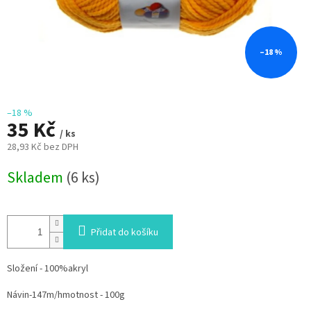
–18 %
–18 %
35 Kč
/ ks
28,93 Kč bez DPH
Měrná
Skladem
(6 ks)
cena:
Přidat do košíku
Složení - 100%akryl
Návin-147m/hmotnost - 100g