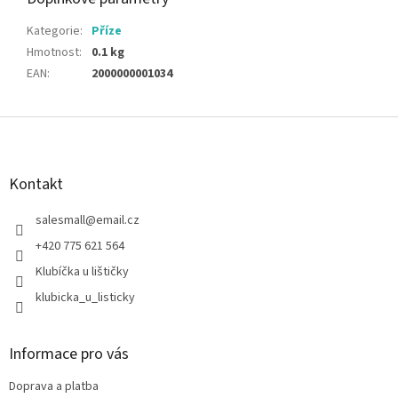
Kategorie
:
Příze
Hmotnost
:
0.1 kg
EAN
:
2000000001034
Z
á
p
a
Kontakt
t
í
salesmall
@
email.cz
+420 775 621 564
Klubíčka u lištičky
klubicka_u_listicky
Informace pro vás
Doprava a platba