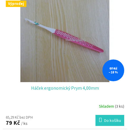
r
Výprodej
p
o
i
d
s
u
p
k
r
t
o
ů
d
u
k
t
ů
97 Kč
–18 %
Háček ergonomický Prym 4,00mm
Skladem
(3 ks)
65,29 Kč bez DPH
Do košíku
79 Kč
/ ks