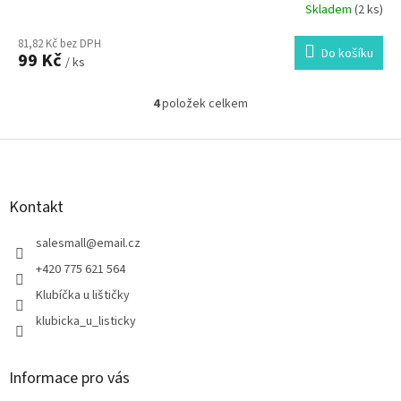
Skladem
(2 ks)
81,82 Kč bez DPH
Do košíku
99 Kč
/ ks
4
položek celkem
O
v
l
Z
á
á
d
p
a
a
Kontakt
c
t
í
í
salesmall
@
email.cz
p
r
+420 775 621 564
v
Klubíčka u lištičky
k
y
klubicka_u_listicky
v
ý
p
Informace pro vás
i
s