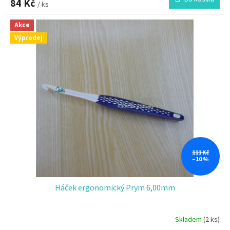
84 Kč
/ ks
Akce
Výprodej
111 Kč
–10 %
Háček ergonomický Prym 6,00mm
Skladem
(2 ks)