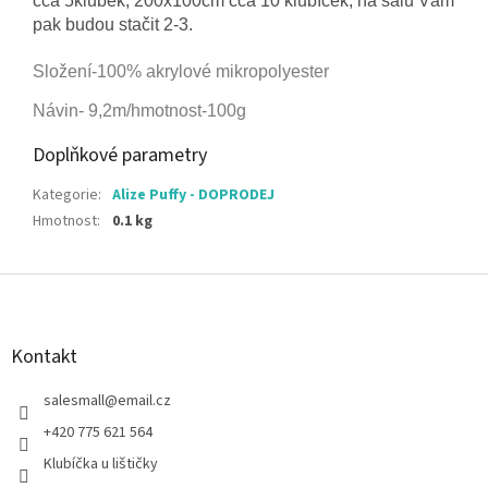
cca 5klubek, 200x100cm cca 10 klubíček, na šálu Vám
pak budou stačit 2-3.
Složení-100% akrylové mikropolyester
Návin- 9,2m/hmotnost-100g
Doplňkové parametry
Kategorie
:
Alize Puffy - DOPRODEJ
Hmotnost
:
0.1 kg
Z
á
p
a
Kontakt
t
í
salesmall
@
email.cz
+420 775 621 564
Klubíčka u lištičky