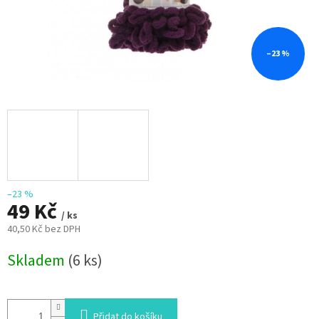
–23 %
–23 %
49 Kč
/ ks
40,50 Kč bez DPH
Měrná
Skladem
(6 ks)
cena:
Přidat do košíku