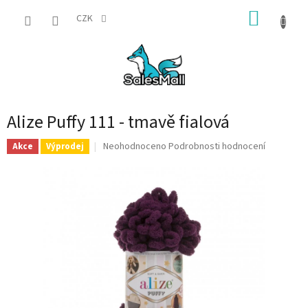
Přejít
NÁKUP
na
CZK
obsah
KOŠÍK
Alize Puffy 111 - tmavě fialová
Průměrné
Neohodnoceno
Podrobnosti hodnocení
Akce
Výprodej
hodnocení
produktu
je
0,0
z
5
hvězdiček.