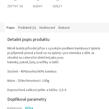
ZEPTAT SE
HLÍDAT
SDÍLET
Popis
Podobné (1)
Hodnocení
Diskuze
Detailní popis produktu
Mírně lesklá přírodní příze s vysokým podílem bambusu.V úpletu
je příjemně jemná a hodí se na úplety i pro miminka a děti.Je
vhodná na celoroční oblečení jako jsou
halenky,sukně,šaty,svetříky a další.
Složení - 40%bavlna/60% bambus
Návin - 250m/hmotnost -100g
Doporučená velikost jehlic a háčku -3,5-4
Doplňkové parametry
Kategorie
:
Příze