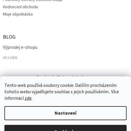
Hodnocení obchodu
Moje objednávka
BLOG
Výprodej e-shopu
30.1.2026
Facebook
Pinterest
Instagram
Tento web používá soubory cookie. Dalším procházením
tohoto webu vyjadřujete souhlas s jejich používáním.. Více
informací
zde
.
Nastavení
Vytvořil Shoptet