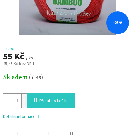
–25 %
–25 %
55 Kč
/ ks
45,45 Kč bez DPH
Měrná
Skladem
(7 ks)
cena:
Přidat do košíku
Detailní informace