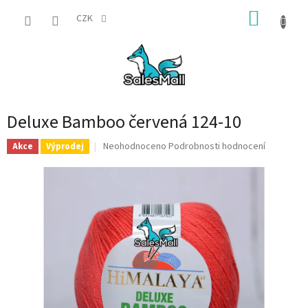
Přejít
NÁKUP
na
CZK
obsah
KOŠÍK
Deluxe Bamboo červená 124-10
Průměrné
Neohodnoceno
Podrobnosti hodnocení
Akce
Výprodej
hodnocení
produktu
je
0,0
z
5
hvězdiček.