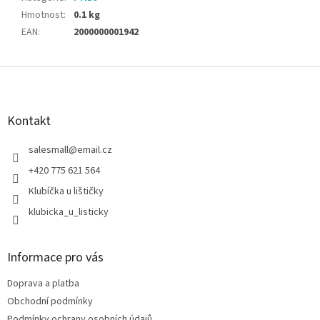
Hmotnost
:
0.1 kg
EAN
:
2000000001942
Z
á
p
a
Kontakt
t
í
salesmall
@
email.cz
+420 775 621 564
Klubíčka u lištičky
klubicka_u_listicky
Informace pro vás
Doprava a platba
Obchodní podmínky
Podmínky ochrany osobních údajů