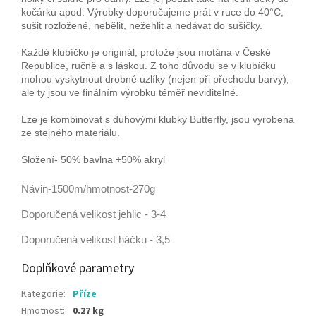
kočárku apod. Výrobky doporučujeme prát v ruce do 40°C,
sušit rozložené, nebělit, nežehlit a nedávat do sušičky.
Každé klubíčko je originál, protože jsou motána v České
Republice, ručně a s láskou. Z toho důvodu se v klubíčku
mohou vyskytnout drobné uzlíky (nejen při přechodu barvy),
ale ty jsou ve finálním výrobku téměř neviditelné.
Lze je kombinovat s duhovými klubky Butterfly, jsou vyrobena
ze stejného materiálu.
Složení- 50% bavlna +50% akryl
Návin-1500m/hmotnost-270g
Doporučená velikost jehlic - 3-4
Doporučená velikost háčku - 3,5
Doplňkové parametry
Kategorie
:
Příze
Hmotnost
:
0.27 kg