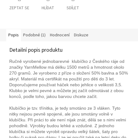
ZEPTAT SE
HLÍDAT
SDÍLET
Popis
Podobné (1)
Hodnocení
Diskuze
Detailní popis produktu
Ručně vyrobené jednobarevné klubíčko z Českého ráje od
značky YarnMellow má délku 1500 metrů a hmotnost okolo
270 gramů. Je vyrobeno z příze o složení 50% bavlna a 50%
akryl. Materiál má certifikát na použití pro děti do 3 let.
Doporučujeme používat háček nebo jehlice o velikosti 3,5.
Klubko je velmi pevné a můžete jej začít odmotávat z obou
konců, podle toho, jakou barvou chcete začít.
Klubíčko je tzv. třínitka, je tedy smotáno ze 3 vláken. Tyto
nitky nejsou pevně spojené, ale jsou smotány volně v
klubíčku. Při práci to ale není nijak znát, dělá se s nimi velmi
pohodlně. Výrobky budou lehké a vzdušné. Z jednoho
klubíčka si můžete vyrobit opravdu velký šátek, šaty pro
holky či sukně pro dámy. Lze jej použít také na letní deky do