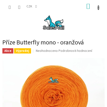
Přejít
NÁKUP
na
CZK
obsah
KOŠÍK
Příze Butterfly mono - oranžová
Průměrné
Neohodnoceno
Podrobnosti hodnocení
Akce
Výprodej
hodnocení
produktu
je
0,0
z
5
hvězdiček.