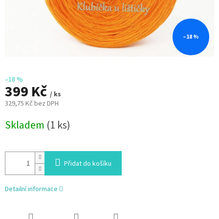
–18 %
–18 %
399 Kč
/ ks
329,75 Kč bez DPH
Měrná
Skladem
(1 ks)
cena:
Přidat do košíku
Detailní informace