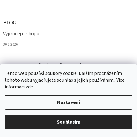
BLOG
Výprodej e-shopu
30.1.2026
Facebook
Pinterest
Instagram
Tento web používá soubory cookie. Dalším procházením
tohoto webu vyjadřujete souhlas s jejich používáním.. Více
informací
zde
.
Nastavení
Vytvořil Shoptet
Souhlasím
Copyright 2026
Salesmall.cz
. Všechna práva vyhrazena.