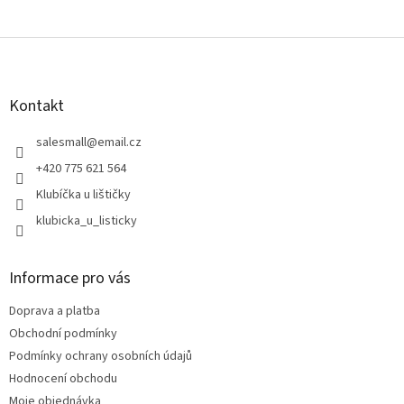
Z
á
p
a
Kontakt
t
í
salesmall
@
email.cz
+420 775 621 564
Klubíčka u lištičky
klubicka_u_listicky
Informace pro vás
Doprava a platba
Obchodní podmínky
Podmínky ochrany osobních údajů
Hodnocení obchodu
Moje objednávka