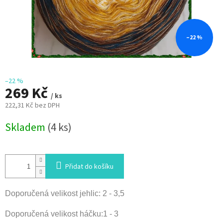
–22 %
–22 %
269 Kč
/ ks
222,31 Kč bez DPH
Měrná
Skladem
(4 ks)
cena:
Přidat do košíku
Doporučená velikost jehlic: 2 - 3,5
Doporučená velikost háčku:1 - 3