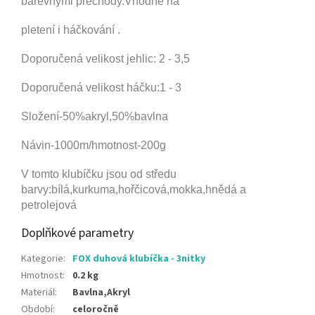
barevnými přechody.Vhodné na
pletení i háčkování .
Doporučená velikost jehlic: 2 - 3,5
Doporučená velikost háčku:1 - 3
Složení-50%akryl,50%bavlna
Návin-1000m/hmotnost-200g
V tomto klubíčku jsou od středu
barvy
:bílá,kurkuma,hořčicová,mokka,hnědá a
petrolejová
Doplňkové parametry
Kategorie
:
FOX duhová klubíčka - 3nitky
Hmotnost
:
0.2 kg
Materiál
:
Bavlna,Akryl
Období
:
celoročně