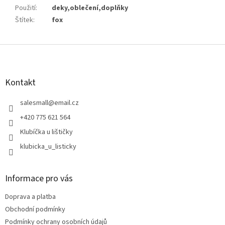
Použití
:
deky,oblečení,doplňky
Štítek
:
fox
Z
á
p
a
Kontakt
t
í
salesmall
@
email.cz
+420 775 621 564
Klubíčka u lištičky
klubicka_u_listicky
Informace pro vás
Doprava a platba
Obchodní podmínky
Podmínky ochrany osobních údajů