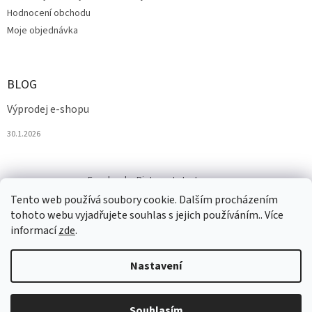
Hodnocení obchodu
Moje objednávka
BLOG
Výprodej e-shopu
30.1.2026
Facebook
Pinterest
Instagram
Tento web používá soubory cookie. Dalším procházením
tohoto webu vyjadřujete souhlas s jejich používáním.. Více
informací
zde
.
Nastavení
Vytvořil Shoptet
Souhlasím
Copyright 2026
Salesmall.cz
. Všechna práva vyhrazena.