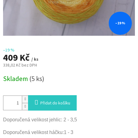
–19 %
–19 %
409 Kč
/ ks
338,02 Kč bez DPH
Měrná
Skladem
(5 ks)
cena:
Přidat do košíku
Doporučená velikost jehlic: 2 - 3,5
Doporučená velikost háčku:1 - 3