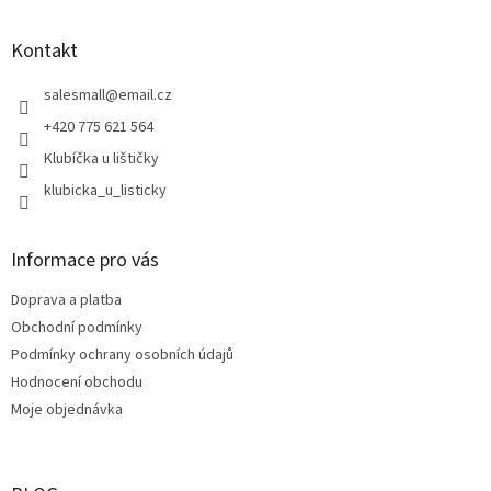
á
p
a
Kontakt
t
í
salesmall
@
email.cz
+420 775 621 564
Klubíčka u lištičky
klubicka_u_listicky
Informace pro vás
Doprava a platba
Obchodní podmínky
Podmínky ochrany osobních údajů
Hodnocení obchodu
Moje objednávka