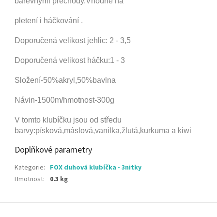
barevnými přechody.Vhodné na
pletení i háčkování .
Doporučená velikost jehlic: 2 - 3,5
Doporučená velikost háčku:1 - 3
Složení-50%akryl,50%bavlna
Návin-1500m/hmotnost-300g
V tomto klubíčku jsou od středu
barvy:písková,máslová,vanilka,žlutá,kurkuma a kiwi
Doplňkové parametry
Kategorie
:
FOX duhová klubíčka - 3nitky
Hmotnost
:
0.3 kg
Z