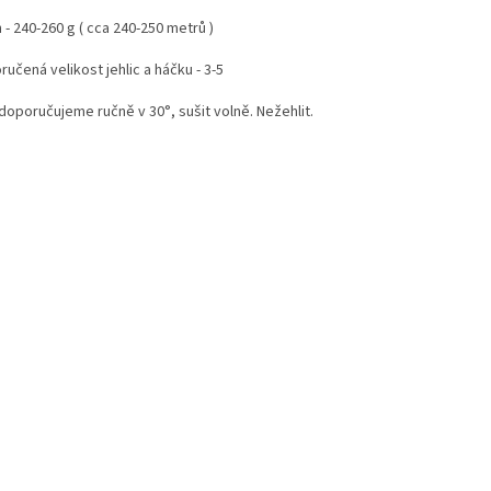
 - 240-260 g ( cca 240-250 metrů )
učená velikost jehlic a háčku - 3-5
doporučujeme ručně v 30°, sušit volně. Nežehlit.