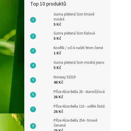
Top 10 produktů
Guma pletená 5cm tmavě
modrá
5 Kč
Guma pletená 5cm fialová
5 Kč
Knoflík / oči k našití 9mm černé
1 Kč
Guma pletená 5cm modrá jeans
5 Kč
Norway 51519
48 Kč
Příze Alize Bella 28 - starorůžová
26 Kč
Příze Alize Bella 110 - světle žlutá
26 Kč
Příze Alize Bella 254 - tmavě
červená
26 Kč