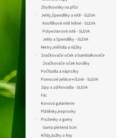
Zbytkovníky na přízi
Jehly,špendlíky a nitě - SLEVA
Knoflíkové nitě lněné - SLEVA
Polyesterové nitě - SLEVA
Jehly a špendlíky - SLEVA
Metry,měřidla a nůžky
Značkovače oček a bambulkovače
Značkovače oček korálky
Počítadla a náprstky
Pomocné jehlice+různé - SLEVA
Zipy a zdrhovadla - SLEVA
Filc
Kovová galanterie
Plátěnky,keprovky
Pruženky a gumy
Guma pletená 5cm
Křídy,tužky a fixy