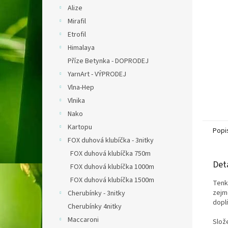
n
Alize
e
Mirafil
l
Etrofil
Himalaya
Příze Betynka - DOPRODEJ
YarnArt - VÝPRODEJ
Vlna-Hep
Vlnika
Nako
Kartopu
Popi
FOX duhová klubíčka - 3nitky
FOX duhová klubíčka 750m
Det
FOX duhová klubíčka 1000m
FOX duhová klubíčka 1500m
Tenk
zejm
Cherubínky - 3nitky
dopl
Cherubínky 4nitky
Maccaroni
Slož