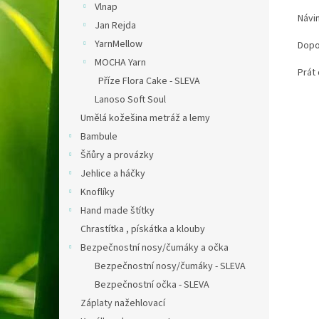
Vlnap
Návin
Jan Rejda
YarnMellow
Dopor
MOCHA Yarn
Prát 
Příze Flora Cake - SLEVA
Lanoso Soft Soul
Umělá kožešina metráž a lemy
Bambule
Šňůry a provázky
Jehlice a háčky
Knoflíky
Hand made štítky
Chrastítka , pískátka a klouby
Bezpečnostní nosy/čumáky a očka
Bezpečnostní nosy/čumáky - SLEVA
Bezpečnostní očka - SLEVA
Záplaty nažehlovací