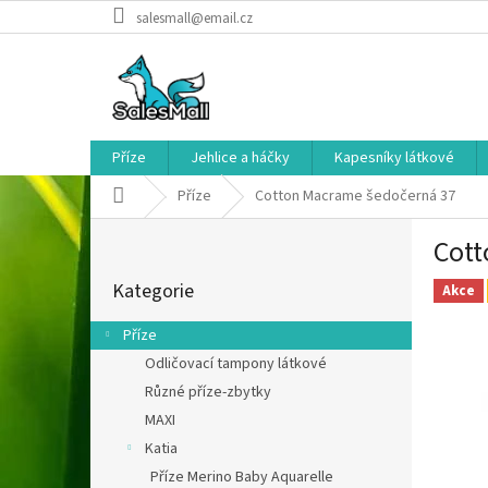
Přejít
salesmall@email.cz
na
obsah
Příze
Jehlice a háčky
Kapesníky látkové
Domů
Příze
Cotton Macrame šedočerná 37
P
Cott
o
Přeskočit
s
Kategorie
kategorie
Akce
t
r
Příze
a
Odličovací tampony látkové
n
Různé příze-zbytky
n
í
MAXI
p
Katia
a
Příze Merino Baby Aquarelle