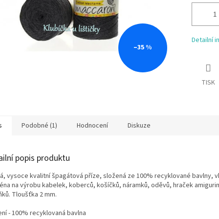
Detailní 
–35 %
TISK
s
Podobné (1)
Hodnocení
Diskuze
ailní popis produktu
á, vysoce kvalitní špagátová příze, složená ze 100% recyklované bavlny, 
éna na výrobu kabelek, koberců, košíčků, náramků, oděvů, hraček amigurimi
ňků. Tloušťka 2 mm.
ení - 100% recyklovaná bavlna