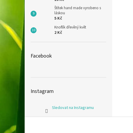
Štítek hand made vyrobeno s
láskou
5 Kč
Knoflík dřevěný květ
2 Kč
Facebook
Instagram
Sledovat na Instagramu
Z
á
p