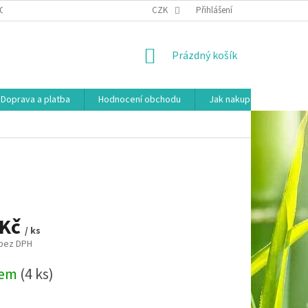
OSOBNÍCH ÚDAJŮ
HODNOCENÍ OBCHODU
CZK
Přihlášení
MOJE OBJEDNÁVKA
NÁKUPNÍ
Prázdný košík
KOŠÍK
Doprava a platba
Hodnocení obchodu
Jak nakupovat
Ko
 Kč
/ ks
 bez DPH
dem
(4 ks)