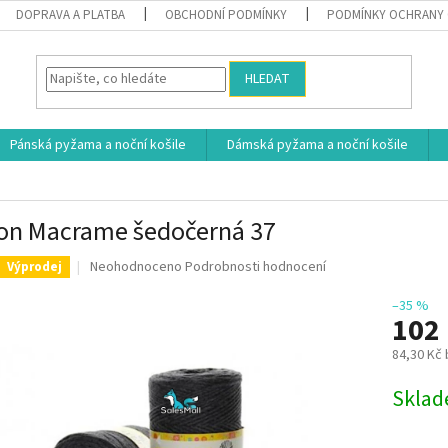
DOPRAVA A PLATBA
OBCHODNÍ PODMÍNKY
PODMÍNKY OCHRANY 
HLEDAT
Pánská pyžama a noční košile
Dámská pyžama a noční košile
on Macrame šedočerná 37
Průměrné
Neohodnoceno
Podrobnosti hodnocení
Výprodej
hodnocení
produktu
–35 %
102
je
0,0
84,30 Kč
z
5
Měrná
Skla
hvězdiček.
cena: