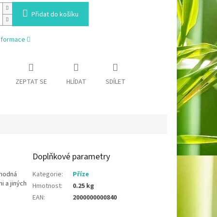
Přidat do košíku
informace
ZEPTAT SE
HLÍDAT
SDÍLET
Doplňkové parametry
vhodná
Kategorie
:
Příze
 a jiných
Hmotnost
:
0.25 kg
EAN
:
2000000000840