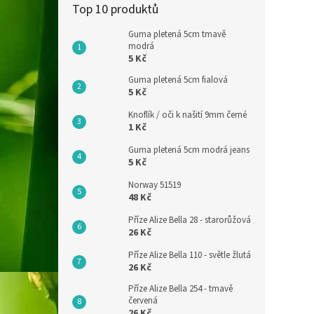
Top 10 produktů
Guma pletená 5cm tmavě
modrá
5 Kč
Guma pletená 5cm fialová
5 Kč
Knoflík / oči k našití 9mm černé
1 Kč
Guma pletená 5cm modrá jeans
5 Kč
Norway 51519
48 Kč
Příze Alize Bella 28 - starorůžová
26 Kč
Příze Alize Bella 110 - světle žlutá
26 Kč
Příze Alize Bella 254 - tmavě
červená
26 Kč