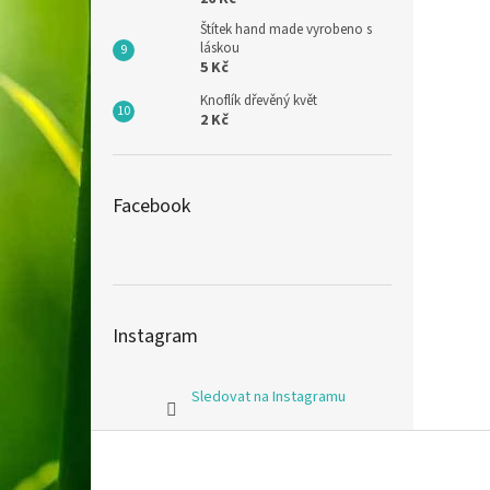
Štítek hand made vyrobeno s
láskou
5 Kč
Knoflík dřevěný květ
2 Kč
Facebook
Instagram
Sledovat na Instagramu
Z
á
p