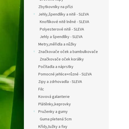
Zbytkovníky na přízi
Jehly,špendlíky a nitě - SLEVA
Knoflíkové nitě lněné - SLEVA
Polyesterové nitě - SLEVA
Jehly a špendlíky - SLEVA
Metry,měřidla a nůžky
Značkovače oček a bambulkovače
Značkovače oček korálky
Počítadla a náprstky
Pomocné jehlice+různé - SLEVA
Zipy a zdrhovadla - SLEVA
Filc
Kovová galanterie
Plátěnky,keprovky
Pruženky a gumy
Guma pletená 5cm
Křídy,tužky a fixy