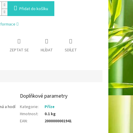
Přidat do košíku
informace
ZEPTAT SE
HLÍDAT
SDÍLET
Doplňkové parametry
ná a hodí
Kategorie
:
Příze
Hmotnost
:
0.1 kg
EAN
:
2000000001941