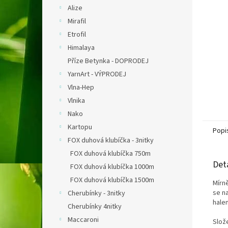
n
Alize
e
Mirafil
l
Etrofil
Himalaya
Příze Betynka - DOPRODEJ
YarnArt - VÝPRODEJ
Vlna-Hep
Vlnika
Nako
Kartopu
Popi
FOX duhová klubíčka - 3nitky
FOX duhová klubíčka 750m
Det
FOX duhová klubíčka 1000m
FOX duhová klubíčka 1500m
Mírn
se na
Cherubínky - 3nitky
halen
Cherubínky 4nitky
Maccaroni
Slož