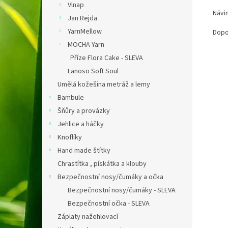
Vlnap
Návi
Jan Rejda
YarnMellow
Dopor
MOCHA Yarn
Příze Flora Cake - SLEVA
Lanoso Soft Soul
Umělá kožešina metráž a lemy
Bambule
Šňůry a provázky
Jehlice a háčky
Knoflíky
Hand made štítky
Chrastítka , pískátka a klouby
Bezpečnostní nosy/čumáky a očka
Bezpečnostní nosy/čumáky - SLEVA
Bezpečnostní očka - SLEVA
Záplaty nažehlovací