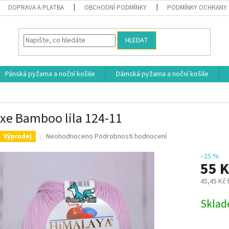
DOPRAVA A PLATBA
OBCHODNÍ PODMÍNKY
PODMÍNKY OCHRANY 
HLEDAT
Pánská pyžama a noční košile
Dámská pyžama a noční košile
xe Bamboo lila 124-11
Průměrné
Neohodnoceno
Podrobnosti hodnocení
Výprodej
hodnocení
produktu
–25 %
55 
je
0,0
45,45 Kč
z
5
Měrná
Skla
hvězdiček.
cena: