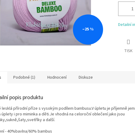
Detailní 
–25 %
TISK
s
Podobné (1)
Hodnocení
Diskuze
ailní popis produktu
ě lesklá přírodní příze s vysokým podílem bambusu.V úpletu je příjemně jem
 úplety i pro miminka a děti.Je vhodná na celoroční oblečení jako jsou
ky,sukně,šaty,svetříky a další.
ení - 40%bavlna/60% bambus