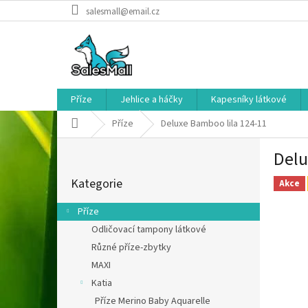
Přejít
salesmall@email.cz
na
obsah
Příze
Jehlice a háčky
Kapesníky látkové
Domů
Příze
Deluxe Bamboo lila 124-11
P
Delu
o
Přeskočit
s
Kategorie
kategorie
Akce
t
r
Příze
a
Odličovací tampony látkové
n
Různé příze-zbytky
n
í
MAXI
p
Katia
a
Příze Merino Baby Aquarelle