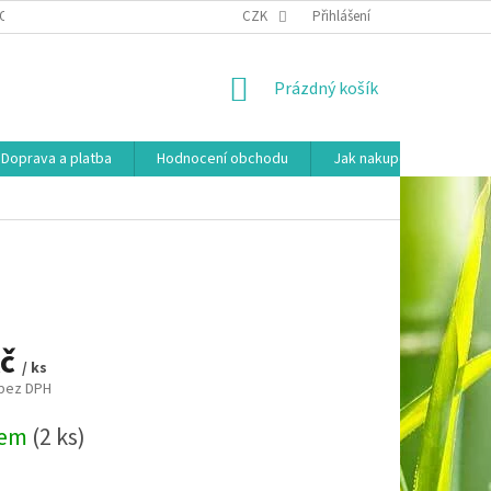
OSOBNÍCH ÚDAJŮ
HODNOCENÍ OBCHODU
CZK
Přihlášení
MOJE OBJEDNÁVKA
NÁKUPNÍ
Prázdný košík
KOŠÍK
Doprava a platba
Hodnocení obchodu
Jak nakupovat
Ko
Kč
/ ks
 bez DPH
dem
(2 ks)