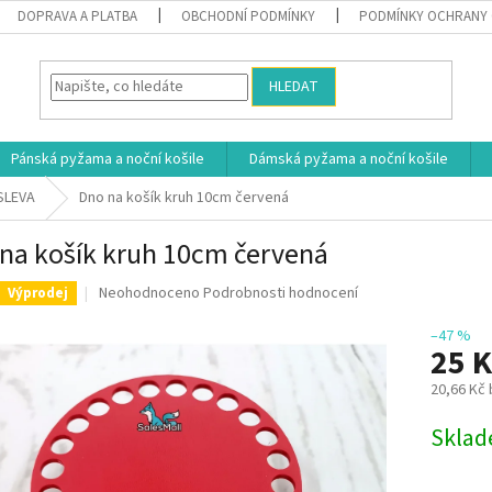
DOPRAVA A PLATBA
OBCHODNÍ PODMÍNKY
PODMÍNKY OCHRANY 
HLEDAT
Pánská pyžama a noční košile
Dámská pyžama a noční košile
 SLEVA
Dno na košík kruh 10cm červená
na košík kruh 10cm červená
Průměrné
Neohodnoceno
Podrobnosti hodnocení
Výprodej
hodnocení
produktu
–47 %
25 
je
0,0
20,66 Kč
z
5
Měrná
Skla
hvězdiček.
cena: