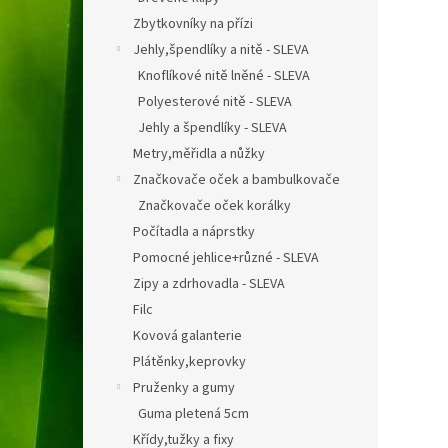
Zbytkovníky na přízi
Jehly,špendlíky a nitě - SLEVA
Knoflíkové nitě lněné - SLEVA
Polyesterové nitě - SLEVA
Jehly a špendlíky - SLEVA
Metry,měřidla a nůžky
Značkovače oček a bambulkovače
Značkovače oček korálky
Počítadla a náprstky
Pomocné jehlice+různé - SLEVA
Zipy a zdrhovadla - SLEVA
Filc
Kovová galanterie
Plátěnky,keprovky
Pruženky a gumy
Guma pletená 5cm
Křídy,tužky a fixy