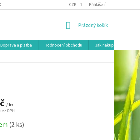
OSOBNÍCH ÚDAJŮ
HODNOCENÍ OBCHODU
CZK
Přihlášení
MOJE OBJEDNÁVKA
NÁKUPNÍ
Prázdný košík
KOŠÍK
Doprava a platba
Hodnocení obchodu
Jak nakupovat
Ko
Kč
/ ks
 bez DPH
dem
(2 ks)