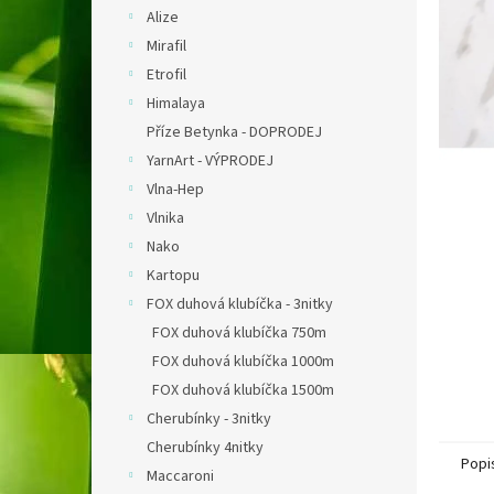
n
Alize
e
Mirafil
l
Etrofil
Himalaya
Příze Betynka - DOPRODEJ
YarnArt - VÝPRODEJ
Vlna-Hep
Vlnika
Nako
Kartopu
FOX duhová klubíčka - 3nitky
FOX duhová klubíčka 750m
FOX duhová klubíčka 1000m
FOX duhová klubíčka 1500m
Cherubínky - 3nitky
Cherubínky 4nitky
Popi
Maccaroni