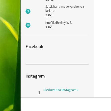
Štítek hand made vyrobeno s
láskou
5 Kč
Knoflík dřevěný květ
2 Kč
Facebook
Instagram
Sledovat na Instagramu
Z
á
p