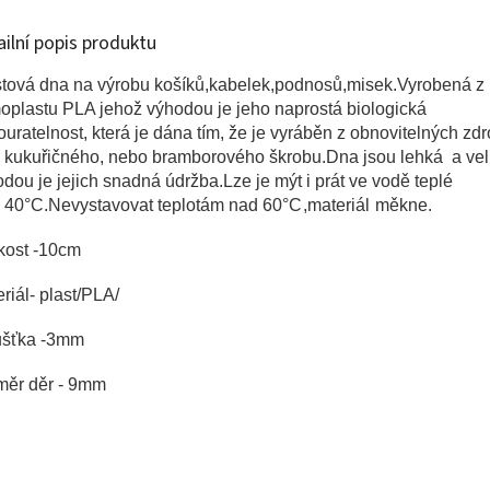
ailní popis produktu
stová dna na výrobu košíků,kabelek,podnosů,misek.
Vyrobená z
oplastu PLA jehož výhodou je jeho naprostá biologická
uratelnost, která je dána tím, že je vyráběn z obnovitelných zdr
o kukuřičného, nebo bramborového škrobu.Dna jsou lehká a ve
dou je jejich snadná údržba.Lze je mýt i prát ve vodě teplé
x
40°
C.Nevystavovat teplotám nad 60
°C,materiál měkne.
kost -10cm
riál- plast/PLA/
ušťka -3mm
měr děr - 9mm