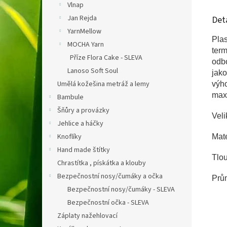
Vlnap
Jan Rejda
Det
YarnMellow
Pla
MOCHA Yarn
term
Příze Flora Cake - SLEVA
odbo
Lanoso Soft Soul
jak
Umělá kožešina metráž a lemy
výho
ma
Bambule
Šňůry a provázky
Veli
Jehlice a háčky
Knoflíky
Mate
Hand made štítky
Tlo
Chrastítka , pískátka a klouby
Bezpečnostní nosy/čumáky a očka
Prů
Bezpečnostní nosy/čumáky - SLEVA
Bezpečnostní očka - SLEVA
Záplaty nažehlovací