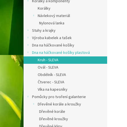
Korálky a komponenty
Korálky
Návlekový materiál
Nylonová lanka
Stuhy a krajky
Výroba kabelek a tašek
Dna na háčkované košíky
Dna na háčkované košíky plastová
Kruh - SLEVA
Ovál - SLEVA
Obdélník - SLEVA
Čtverec - SLEVA
Víka na kapesníky
Pomůcky pro tvoření-galanterie
Dřevěné korále a kroužky
Dřevěné korále
Dřevěné kroužky
Dřevěné klipy