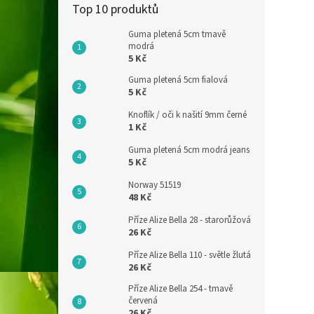
Top 10 produktů
Guma pletená 5cm tmavě
modrá
5 Kč
Guma pletená 5cm fialová
5 Kč
Knoflík / oči k našití 9mm černé
1 Kč
Guma pletená 5cm modrá jeans
5 Kč
Norway 51519
48 Kč
Příze Alize Bella 28 - starorůžová
26 Kč
Příze Alize Bella 110 - světle žlutá
26 Kč
Příze Alize Bella 254 - tmavě
červená
26 Kč