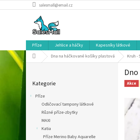
Přejít
salesmall@email.cz
na
obsah
Příze
Jehlice a háčky
Kapesníky látkové
Domů
Dna na háčkované košíky plastová
Kruh -
P
Dno 
o
Přeskočit
s
Kategorie
kategorie
Akce
t
r
Příze
a
Odličovací tampony látkové
n
Různé příze-zbytky
n
í
MAXI
p
Katia
a
Příze Merino Baby Aquarelle