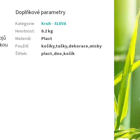
Doplňkové parametry
Kategorie
:
Kruh - SLEVA
Hmotnost
:
0.2 kg
ojů
Materiál
:
Plast
lkou
Použití
:
košíky,tašky,dekorace,misky
Štítek
:
plast,dno,košík