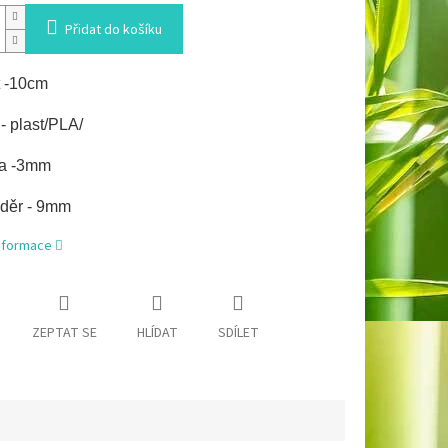
Přidat do košíku
t -10cm
- plast/PLA/
ka -3mm
děr - 9mm
informace
ZEPTAT SE
HLÍDAT
SDÍLET