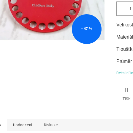
Velikos
–47 %
Materiál
Tloušť
Průměr 
Detailní 
TISK
s
Hodnocení
Diskuze