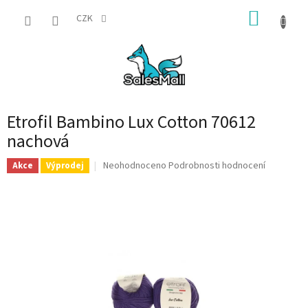
Přejít
NÁKUP
na
CZK
obsah
KOŠÍK
Etrofil Bambino Lux Cotton 70612
nachová
Průměrné
Neohodnoceno
Podrobnosti hodnocení
Akce
Výprodej
hodnocení
produktu
je
0,0
z
5
hvězdiček.