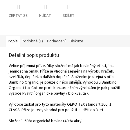
ZEPTAT SE
HLÍDAT
SDÍLET
Popis
Podobné (1)
Hodnocení
Diskuze
Detailní popis produktu
V
elice příjemná příze. Díky složení má jak bavlněný efekt, tak
jemnost na omak. Příze je vhodná zejména na výrobu hraček,
svetříků, čepiček a dalších doplňků. Složením je stejná s přízi
Bambino Organic, je pouze o něco silnější. Výhodou u Bambino
Organic i Lux Cotton proti konkurenčním výrobkům je pak použití
vysoce kvalitní organické bavlny / bio kvalita /.
Výrobce získal pro tyto materiály OEKO TEX standart 100, 1
CLASS. Příze je tedy vhodná pro použití i u dětí do 3 let
Složení:- 60% organická bavlna+40 % akryl