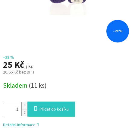
–28 %
–28 %
25 Kč
/ ks
20,66 Kč bez DPH
Měrná
Skladem
(11 ks)
cena:
Přidat do košíku
Detailní informace