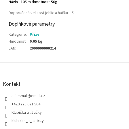
Návin - 105 m /hmotnost-50g
Doporučená velikost jehlic a háčku - 5
Doplňkové parametry
Kategorie
:
Příze
Hmotnost
:
0.05 kg
EAN
:
2000000000214
Z
á
p
a
Kontakt
t
í
salesmall
@
email.cz
+420 775 621 564
Klubíčka u lištičky
klubicka_u_listicky