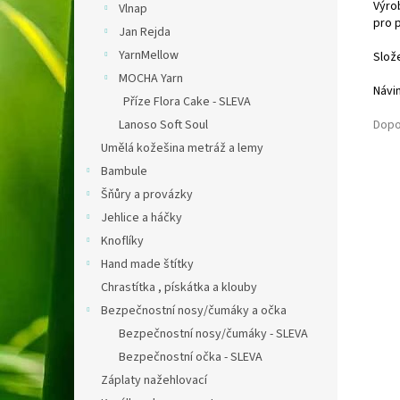
Výro
Vlnap
pro p
Jan Rejda
YarnMellow
Slož
MOCHA Yarn
Návi
Příze Flora Cake - SLEVA
Lanoso Soft Soul
Dopo
Umělá kožešina metráž a lemy
Bambule
Šňůry a provázky
Jehlice a háčky
Knoflíky
Hand made štítky
Chrastítka , pískátka a klouby
Bezpečnostní nosy/čumáky a očka
Bezpečnostní nosy/čumáky - SLEVA
Bezpečnostní očka - SLEVA
Záplaty nažehlovací