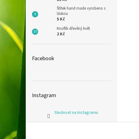
Štítek hand made vyrobeno s
láskou
5 Kč
Knoflík dřevěný květ
2 Kč
Facebook
Instagram
Sledovat na Instagramu
Z
á
p