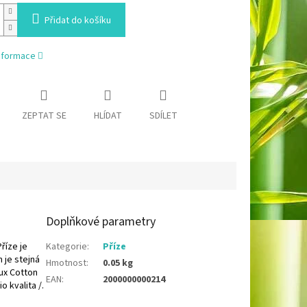
Přidat do košíku
informace
ZEPTAT SE
HLÍDAT
SDÍLET
Doplňkové parametry
říze je
Kategorie
:
Příze
 je stejná
Hmotnost
:
0.05 kg
Lux Cotton
EAN
:
2000000000214
 kvalita /.