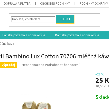
DOPRAVA A PLATBA
OBCHODNÍ PODMÍNKY
PODMÍNKY OCHRANY 
HLEDAT
Pánská pyžama a noční košile
Dámská pyžama a noční košile
léčná káva
fil Bambino Lux Cotton 70706 mléčná káv
Průměrné
Neohodnoceno
Podrobnosti hodnocení
Výprodej
hodnocení
produktu
–28 %
25 
je
0,0
20,66 Kč
z
5
Měrná
Skla
hvězdiček.
cena: