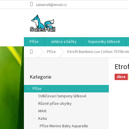
Přejít
salesmall@email.cz
na
obsah
Příze
Jehlice a háčky
Kapesníky látkové
Domů
Příze
Etrofil Bambino Lux Cotton 70706 m
P
Etro
o
Přeskočit
s
Kategorie
kategorie
Akce
t
r
Příze
a
Odličovací tampony látkové
n
Různé příze-zbytky
n
í
MAXI
p
Katia
a
Příze Merino Baby Aquarelle