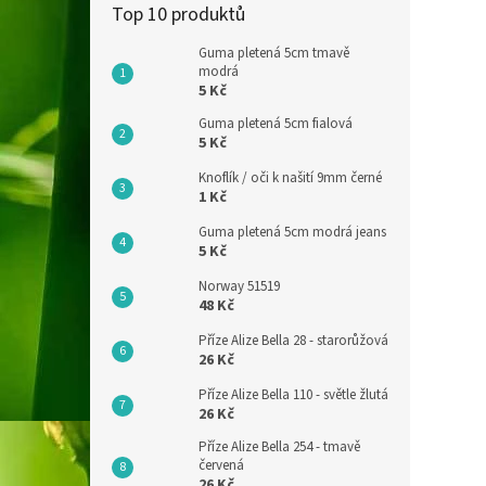
Top 10 produktů
Guma pletená 5cm tmavě
modrá
5 Kč
Guma pletená 5cm fialová
5 Kč
Knoflík / oči k našití 9mm černé
1 Kč
Guma pletená 5cm modrá jeans
5 Kč
Norway 51519
48 Kč
Příze Alize Bella 28 - starorůžová
26 Kč
Příze Alize Bella 110 - světle žlutá
26 Kč
Příze Alize Bella 254 - tmavě
červená
26 Kč