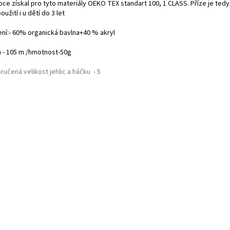
bce získal pro tyto materiály OEKO TEX standart 100, 1 CLASS. Příze je ted
oužití i u dětí do 3 let
ení:- 60% organická bavlna+40 % akryl
n - 105 m /hmotnost-50g
ručená velikost jehlic a háčku - 5