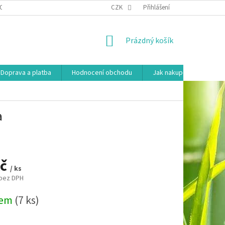
OSOBNÍCH ÚDAJŮ
HODNOCENÍ OBCHODU
CZK
Přihlášení
MOJE OBJEDNÁVKA
NÁKUPNÍ
Prázdný košík
KOŠÍK
Doprava a platba
Hodnocení obchodu
Jak nakupovat
Ko
a
Kč
/ ks
 bez DPH
dem
(7 ks)