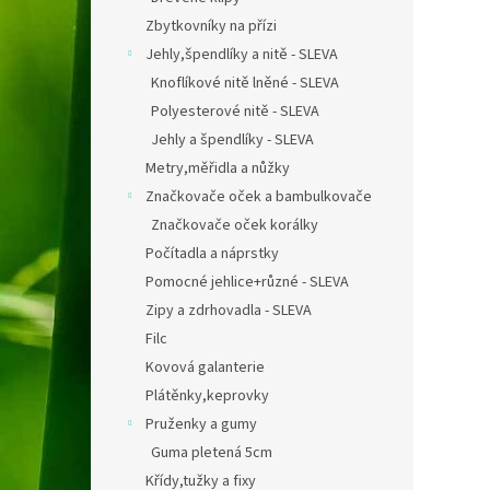
Zbytkovníky na přízi
Jehly,špendlíky a nitě - SLEVA
Knoflíkové nitě lněné - SLEVA
Polyesterové nitě - SLEVA
Jehly a špendlíky - SLEVA
Metry,měřidla a nůžky
Značkovače oček a bambulkovače
Značkovače oček korálky
Počítadla a náprstky
Pomocné jehlice+různé - SLEVA
Zipy a zdrhovadla - SLEVA
Filc
Kovová galanterie
Plátěnky,keprovky
Pruženky a gumy
Guma pletená 5cm
Křídy,tužky a fixy