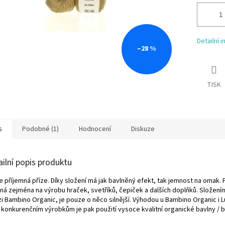
Detailní 
–28 %
TISK
s
Podobné (1)
Hodnocení
Diskuze
ailní popis produktu
ce příjemná příze. Díky složení má jak bavlněný efekt, tak jemnost na omak. P
ná zejména na výrobu hraček, svetříků, čepiček a dalších doplňků. Složením
zi Bambino Organic, je pouze o něco silnější. Výhodou u Bambino Organic i 
 konkurenčním výrobkům je pak použití vysoce kvalitní organické bavlny / bio