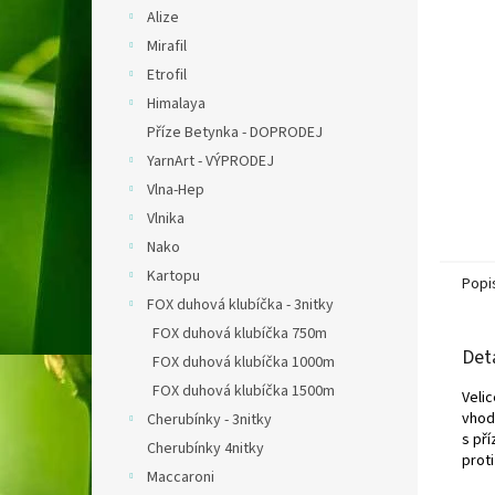
n
Alize
e
Mirafil
l
Etrofil
Himalaya
Příze Betynka - DOPRODEJ
YarnArt - VÝPRODEJ
Vlna-Hep
Vlnika
Nako
Kartopu
Popi
FOX duhová klubíčka - 3nitky
FOX duhová klubíčka 750m
Det
FOX duhová klubíčka 1000m
FOX duhová klubíčka 1500m
V
eli
vhod
Cherubínky - 3nitky
s pří
Cherubínky 4nitky
proti
Maccaroni