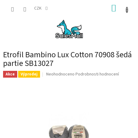
Přejít
NÁKUP
na
CZK
obsah
KOŠÍK
Etrofil Bambino Lux Cotton 70908 šedá
partie SB13027
Průměrné
Neohodnoceno
Podrobnosti hodnocení
Akce
Výprodej
hodnocení
produktu
je
0,0
z
5
hvězdiček.