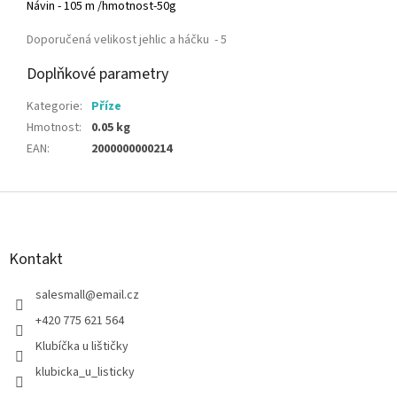
Návin - 105 m /hmotnost-50g
Doporučená velikost jehlic a háčku - 5
Doplňkové parametry
Kategorie
:
Příze
Hmotnost
:
0.05 kg
EAN
:
2000000000214
Z
á
p
a
Kontakt
t
í
salesmall
@
email.cz
+420 775 621 564
Klubíčka u lištičky
klubicka_u_listicky