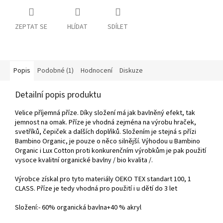
ZEPTAT SE
HLÍDAT
SDÍLET
Popis
Podobné (1)
Hodnocení
Diskuze
Detailní popis produktu
V
elice příjemná příze. Díky složení má jak bavlněný efekt, tak
jemnost na omak. Příze je vhodná zejména na výrobu hraček,
svetříků, čepiček a dalších doplňků. Složením je stejná s přízi
Bambino Organic, je pouze o něco silnější. Výhodou u Bambino
Organic i Lux Cotton proti konkurenčním výrobkům je pak použití
vysoce kvalitní organické bavlny / bio kvalita /.
Výrobce získal pro tyto materiály OEKO TEX standart 100, 1
CLASS. Příze je tedy vhodná pro použití i u dětí do 3 let
Složení:- 60% organická bavlna+40 % akryl