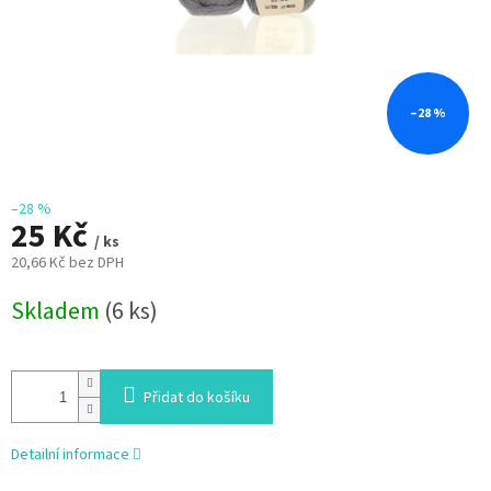
–28 %
–28 %
25 Kč
/ ks
20,66 Kč bez DPH
Měrná
Skladem
(6 ks)
cena:
Přidat do košíku
Detailní informace