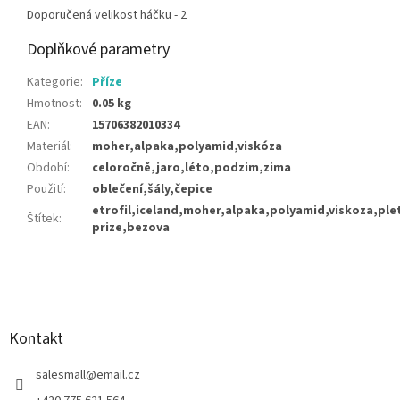
Doporučená velikost háčku - 2
Doplňkové parametry
Kategorie
:
Příze
Hmotnost
:
0.05 kg
EAN
:
15706382010334
Materiál
:
moher,alpaka,polyamid,viskóza
Období
:
celoročně,jaro,léto,podzim,zima
Použití
:
oblečení,šály,čepice
etrofil,iceland,moher,alpaka,polyamid,viskoza,ple
Štítek
:
prize,bezova
Z
á
p
a
Kontakt
t
í
salesmall
@
email.cz