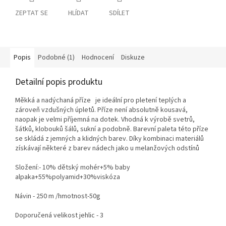
ZEPTAT SE
HLÍDAT
SDÍLET
Popis
Podobné (1)
Hodnocení
Diskuze
Detailní popis produktu
Měkká a nadýchaná příze je ideální pro pletení teplých a
zároveň vzdušných úpletů. Příze není absolutně kousavá,
naopak je velmi příjemná na dotek. Vhodná k výrobě svetrů,
šátků, klobouků šálů, sukní a podobně. Barevní paleta této příze
se skládá z jemných a klidných barev. Díky kombinaci materiálů
získávají některé z barev nádech jako u melanžových odstínů
Složení:- 10% dětský mohér+5% baby
alpaka+55%polyamid+30%viskóza
Návin - 250 m /hmotnost-50g
Doporučená velikost jehlic - 3