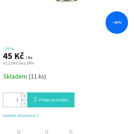
–29 %
–29 %
45 Kč
/ ks
37,19 Kč bez DPH
Měrná
Skladem
(11 ks)
cena:
Přidat do košíku
Detailní informace