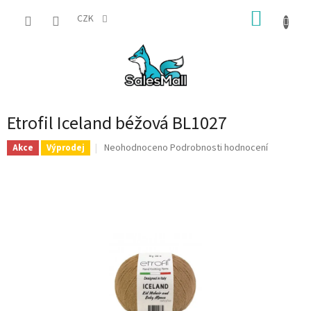
Přejít
NÁKUP
na
CZK
obsah
KOŠÍK
Etrofil Iceland béžová BL1027
Průměrné
Neohodnoceno
Podrobnosti hodnocení
Akce
Výprodej
hodnocení
produktu
je
0,0
z
5
hvězdiček.