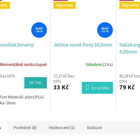
odej
Výprodej
Výprodej
11 Kč
68 Kč
–18 %
–51 %
ovníček červený
Jehlice rovné Pony 10,0mm
Háček er
4,00mm
Momentálně nedostupné
Skladem
(2 ks)
č bez DPH
27,27 Kč bez
65,29 Kč bez
DPH
DPH
DETAIL
33 Kč
79 Kč
Do košíku
7cm Materiál- plast/PLA/
ťka -3mm
s
Podobné (8)
Hodnocení (1)
Diskuze