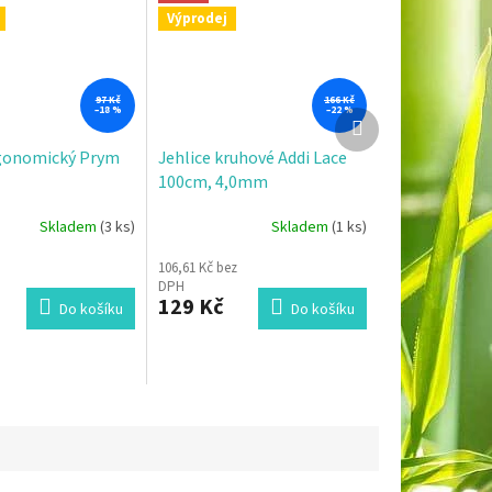
Výprodej
97 Kč
166 Kč
–18 %
–22 %
Další
produkt
gonomický Prym
Jehlice kruhové Addi Lace
100cm, 4,0mm
Skladem
(3 ks)
Skladem
(1 ks)
106,61 Kč bez
DPH
129 Kč
Do košíku
Do košíku