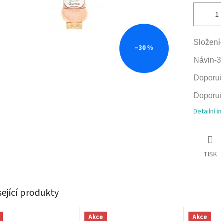
Složení
–30 %
Návin-
Doporuč
Doporuč
Detailní 
TISK
sející produkty
Akce
Akce