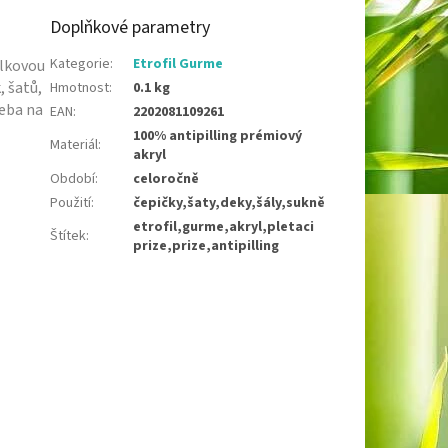
Doplňkové parametry
Kategorie
:
Etrofil Gurme
olkovou
, šatů,
Hmotnost
:
0.1 kg
řeba na
EAN
:
2202081109261
100% antipilling prémiový
Materiál
:
akryl
Období
:
celoročně
Použití
:
čepičky,šaty,deky,šály,sukně
etrofil,gurme,akryl,pletaci
Štítek
:
prize,prize,antipilling