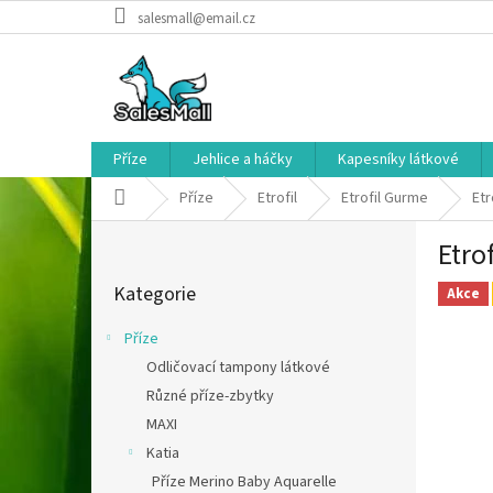
Přejít
salesmall@email.cz
na
obsah
Příze
Jehlice a háčky
Kapesníky látkové
Domů
Příze
Etrofil
Etrofil Gurme
Etr
P
Etro
o
Přeskočit
s
Kategorie
kategorie
Akce
t
r
Příze
a
Odličovací tampony látkové
n
Různé příze-zbytky
n
í
MAXI
p
Katia
a
Příze Merino Baby Aquarelle