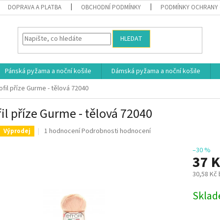
DOPRAVA A PLATBA
OBCHODNÍ PODMÍNKY
PODMÍNKY OCHRANY 
HLEDAT
Pánská pyžama a noční košile
Dámská pyžama a noční košile
ofil příze Gurme - tělová 72040
fil příze Gurme - tělová 72040
Průměrné
1 hodnocení
Podrobnosti hodnocení
Výprodej
hodnocení
produktu
–30 %
37 
je
5,0
30,58 Kč
z
5
Měrná
Skla
hvězdiček.
cena: