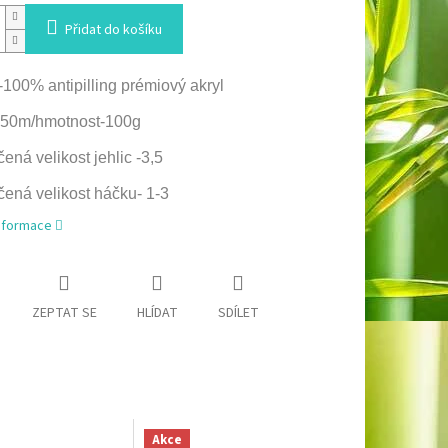
Přidat do košíku
-100% antipilling prémiový akryl
350m/hmotnost-100g
ená velikost jehlic -3,5
ená velikost háčku- 1-3
informace
ZEPTAT SE
HLÍDAT
SDÍLET
Akce