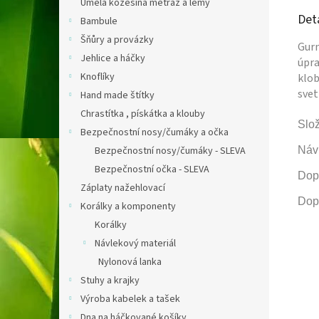
Umělá kožešina metráž a lemy
Det
Bambule
Šňůry a provázky
Gurm
Jehlice a háčky
úpra
Knoflíky
klob
svet
Hand made štítky
Chrastítka , pískátka a klouby
Slož
Bezpečnostní nosy/čumáky a očka
Bezpečnostní nosy/čumáky - SLEVA
Náv
Bezpečnostní očka - SLEVA
Dopo
Záplaty nažehlovací
Dopo
Korálky a komponenty
Korálky
Návlekový materiál
Nylonová lanka
Stuhy a krajky
Výroba kabelek a tašek
Dna na háčkované košíky