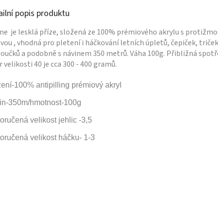
ailní popis produktu
e je lesklá příze, složená ze 100% prémiového akrylu s protižm
vou , vhodná pro pletení i háčkování letních úpletů, čepiček, triček
oučků a podobně s návinem 350 metrů. Váha 100g. Přibližná spot
r velikosti 40 je cca 300 - 400 gramů.
ení-100% antipilling prémiový akryl
in-350m/hmotnost-100g
ručená velikost jehlic -3,5
ručená velikost háčku- 1-3