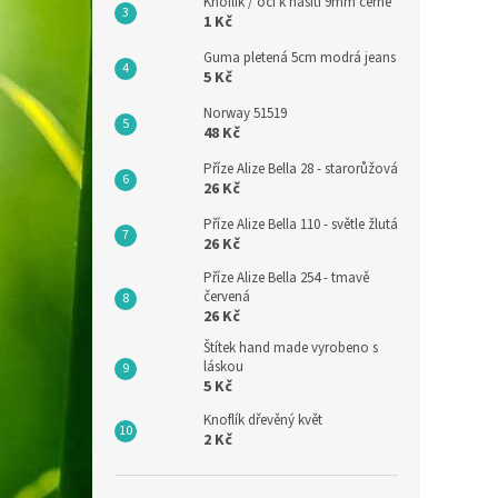
Knoflík / oči k našití 9mm černé
1 Kč
Guma pletená 5cm modrá jeans
5 Kč
Norway 51519
48 Kč
Příze Alize Bella 28 - starorůžová
26 Kč
Příze Alize Bella 110 - světle žlutá
26 Kč
Příze Alize Bella 254 - tmavě
červená
26 Kč
Štítek hand made vyrobeno s
láskou
5 Kč
Knoflík dřevěný květ
2 Kč