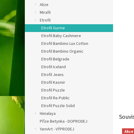
n
Alize
e
Mirafil
l
Etrofil
Etrofil Gurme
Etrofil Baby Cashmere
Etrofil Bambino Lux Cotton
Etrofil Bambino Organic
Etrofil Belgrade
Etrofil Iceland
Etrofil Jeans
Etrofil Kasmir
Etrofil Puzzle
Etrofil Re-Public
Etrofil Puzzle Solid
Himalaya
Souvi
Příze Betynka - DOPRODEJ
YarnArt - VÝPRODEJ
Akce