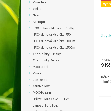
Vlna-Hep
Výpr
Vlnika
Nako
Kartopu
FOX duhová klubíčka - 3nitky
FOX duhová klubíčka 750m
Zbytk
FOX duhová klubíčka 1000m
FOX duhová klubíčka 1500m
Cherubínky - 3nitky
Cherubínky 4nitky
7,44 K
9 Kč
Maccaroni
Vlnap
Délka-
Jan Rejda
Tlouš
YarnMellow
MOCHA Yarn
Příze Flora Cake - SLEVA
Popi
Lanoso Soft Soul