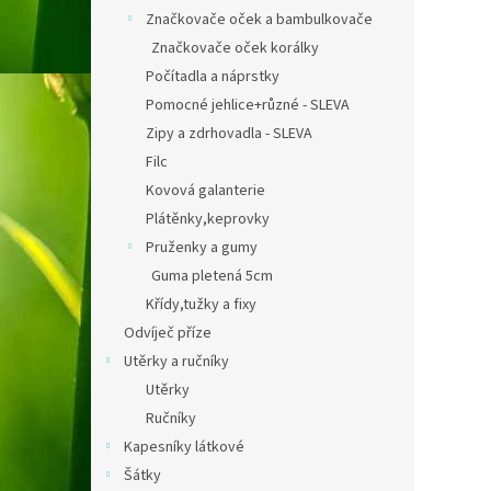
Značkovače oček a bambulkovače
Značkovače oček korálky
Počítadla a náprstky
Pomocné jehlice+různé - SLEVA
Zipy a zdrhovadla - SLEVA
Filc
Kovová galanterie
Plátěnky,keprovky
Pruženky a gumy
Guma pletená 5cm
Křídy,tužky a fixy
Odvíječ příze
Utěrky a ručníky
Utěrky
Ručníky
Kapesníky látkové
Šátky