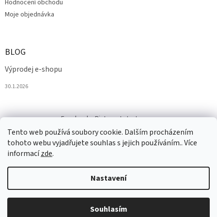
Hodnocení obchodu
Moje objednávka
BLOG
Výprodej e-shopu
30.1.2026
Facebook
Pinterest
Instagram
Tento web používá soubory cookie. Dalším procházením
tohoto webu vyjadřujete souhlas s jejich používáním.. Více
informací
zde
.
Nastavení
Vytvořil Shoptet
Souhlasím
Copyright 2026
Salesmall.cz
. Všechna práva vyhrazena.