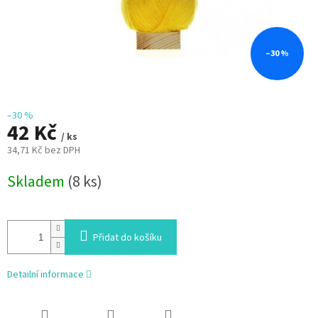
–30 %
–30 %
42 Kč
/ ks
34,71 Kč bez DPH
Měrná
Skladem
(8 ks)
cena:
Přidat do košíku
Detailní informace