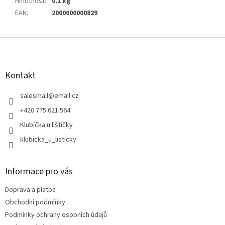
Hmotnost
:
0.1 kg
EAN
:
2000000000829
Z
á
p
a
Kontakt
t
í
salesmall
@
email.cz
+420 775 621 564
Klubíčka u lištičky
klubicka_u_listicky
Informace pro vás
Doprava a platba
Obchodní podmínky
Podmínky ochrany osobních údajů