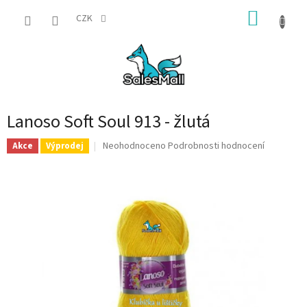
Přejít
NÁKUP
na
CZK
obsah
KOŠÍK
Lanoso Soft Soul 913 - žlutá
Průměrné
Neohodnoceno
Podrobnosti hodnocení
Akce
Výprodej
hodnocení
produktu
je
0,0
z
5
hvězdiček.