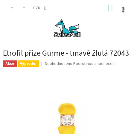
Přejít
NÁKUP
na
CZK
obsah
KOŠÍK
Etrofil příze Gurme - tmavě žlutá 72043
Průměrné
Neohodnoceno
Podrobnosti hodnocení
Akce
Výprodej
hodnocení
produktu
je
0,0
z
5
hvězdiček.