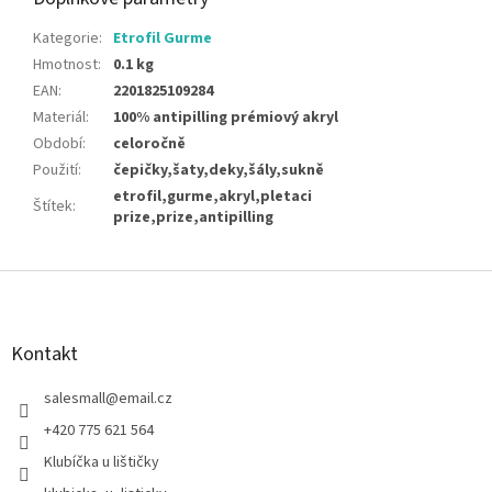
Kategorie
:
Etrofil Gurme
Hmotnost
:
0.1 kg
EAN
:
2201825109284
Materiál
:
100% antipilling prémiový akryl
Období
:
celoročně
Použití
:
čepičky,šaty,deky,šály,sukně
etrofil,gurme,akryl,pletaci
Štítek
:
prize,prize,antipilling
Z
á
p
a
Kontakt
t
í
salesmall
@
email.cz
+420 775 621 564
Klubíčka u lištičky