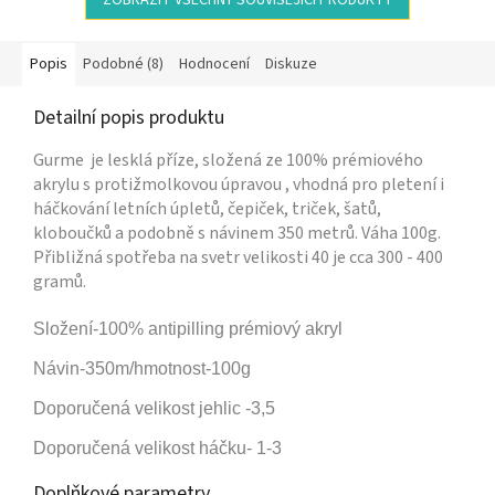
ZOBRAZIT VŠECHNY SOUVISEJÍCÍ PRODUKTY
Popis
Podobné (8)
Hodnocení
Diskuze
Detailní popis produktu
Gurme je lesklá příze, složená ze 100% prémiového
akrylu s protižmolkovou úpravou , vhodná pro pletení i
háčkování letních úpletů, čepiček, triček, šatů,
kloboučků a podobně s návinem 350 metrů. Váha 100g.
Přibližná spotřeba na svetr velikosti 40 je cca 300 - 400
gramů.
Složení-100% antipilling prémiový akryl
Návin-350m/hmotnost-100g
Doporučená velikost jehlic -3,5
Doporučená velikost háčku- 1-3
Doplňkové parametry