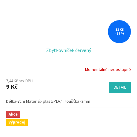
11 Kč
–18 %
Zbytkovníček červený
Momentálně nedostupné
7,44 Kč bez DPH
9 Kč
DETAIL
Délka-7cm Materiál- plast/PLA/ Tloušťka -3mm
Akce
Výprodej