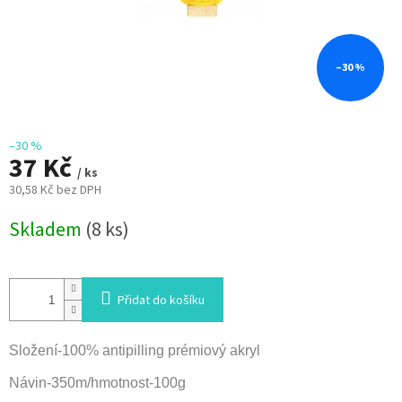
–30 %
–30 %
37 Kč
/ ks
30,58 Kč bez DPH
Měrná
Skladem
(8 ks)
cena:
Přidat do košíku
Složení-100% antipilling prémiový akryl
Návin-350m/hmotnost-100g