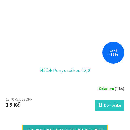
22 Kč
–31 %
Háček Pony s ručkou č.3,0
Skladem
(1 ks)
12,40 Kč bez DPH
15 Kč
Do košíku